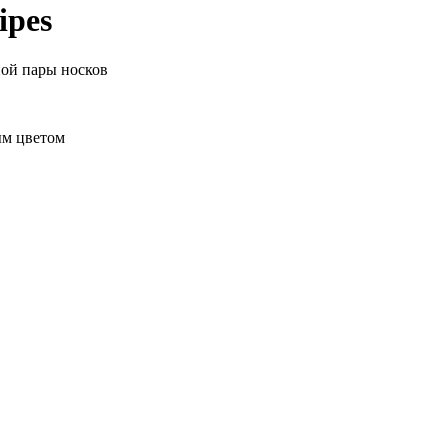
ipes
ной пары носков
ым цветом