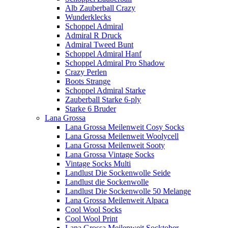
Alb Zauberball Crazy
Wunderklecks
Schoppel Admiral
Admiral R Druck
Admiral Tweed Bunt
Schoppel Admiral Hanf
Schoppel Admiral Pro Shadow
Crazy Perlen
Boots Strange
Schoppel Admiral Starke
Zauberball Starke 6-ply
Starke 6 Bruder
Lana Grossa
Lana Grossa Meilenweit Cosy Socks
Lana Grossa Meilenweit Woolycell
Lana Grossa Meilenweit Sooty
Lana Grossa Vintage Socks
Vintage Socks Multi
Landlust Die Sockenwolle Seide
Landlust die Sockenwolle
Landlust Die Sockenwolle 50 Melange
Lana Grossa Meilenweit Alpaca
Cool Wool Socks
Cool Wool Print
Lana Grossa Meilenweit Socktober