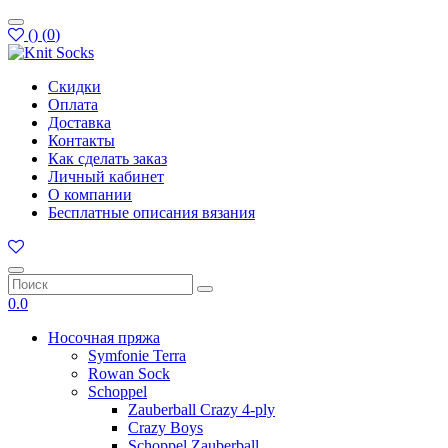
(
)
(
0
)
Скидки
Оплата
Доставка
Контакты
Как сделать заказ
Личный кабинет
О компании
Бесплатные описания вязания
0.0
Носочная пряжа
Symfonie Terra
Rowan Sock
Schoppel
Zauberball Crazy 4-ply
Crazy Boys
Schoppel Zauberball