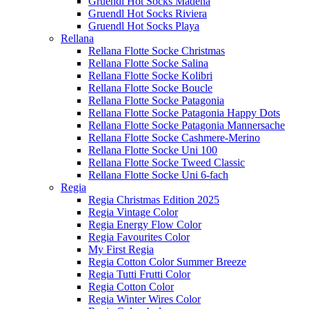
Gruendl Hot Socks Madena
Gruendl Hot Socks Riviera
Gruendl Hot Socks Playa
Rellana
Rellana Flotte Socke Christmas
Rellana Flotte Socke Salina
Rellana Flotte Socke Kolibri
Rellana Flotte Socke Boucle
Rellana Flotte Socke Patagonia
Rellana Flotte Socke Patagonia Happy Dots
Rellana Flotte Socke Patagonia Mannersache
Rellana Flotte Socke Cashmere-Merino
Rellana Flotte Socke Uni 100
Rellana Flotte Socke Tweed Classic
Rellana Flotte Socke Uni 6-fach
Regia
Regia Christmas Edition 2025
Regia Vintage Color
Regia Energy Flow Color
Regia Favourites Color
My First Regia
Regia Cotton Color Summer Breeze
Regia Tutti Frutti Color
Regia Cotton Color
Regia Winter Wires Color