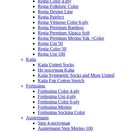
Regia Color 4-ply
Regia Folkloric Color
Regia Design Line
Regia Pairfect
Regia Virtuoso Color 6-ply
Regia Premium Bamboo
Regia Premium Alpaca Soft
Regia Premium Merino Yak +Color
Regia Uni 50
Regia Color 50
Regia Uni 100
Katia
Katia United Socks
Не носочная Katia
Katia Symmetric Socks and More United
Katia Fair Cotton Stretch
Fortissima
Fortissima Color 4-ply
Fortissima Uni 4-ply
Fortissima Color 6-ply
Fortissima Merino
Fortissima Sockina Color
Austermann
Step 4-ниточная
Austermann Step Merino 100