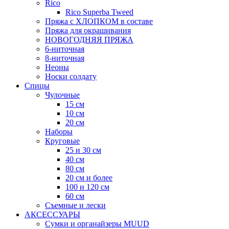
Rico
Rico Superba Tweed
Пряжа с ХЛОПКОМ в составе
Пряжа для окрашивания
НОВОГОДНЯЯ ПРЯЖА
6-ниточная
8-ниточная
Неоны
Носки солдату
Спицы
Чулочные
15 см
10 см
20 см
Наборы
Круговые
25 и 30 см
40 см
80 см
20 см и более
100 и 120 см
60 см
Съемные и лески
АКСЕССУАРЫ
Сумки и органайзеры MUUD