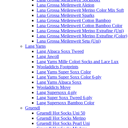
Lana Grossa Meilenweit Aktion
Lana Grossa Meilenweit Merino Color Mix Soft
Lana Grossa Meilenweit Sparks
Lana Grossa Meilenweit Cotton Bamboo
Lana Grossa Meilenweit Cotton Bamboo Color
Lana Grossa Meilenweit Merino Extrafine (Uni)
Lana Grossa Meilenweit Merino Extrafine (Color)
Lana Grossa Meilenweit Seta (Uni)
Lang Yarns
Lang Alpaca Soxx Tweed
Lang Jawoll
Lang Yarns Mille Colori Socks and Lace Lux
Wooladdicts Footprints
Lang Yarns Super Soxx Color
Lang Yarns Super Soxx Color 6-ply
Lang Yarns Alpaca Soxx
Wooladdicts Move
Lang Supersoxx 4-ply
Lang Super Soxx Tweed 6-ply
Lang Supersoxx Bamboo Color
Gruendl
Gruendl Hot Socks Uni 50
Gruendl Hot Socks Merino
Gruendl Hot Socks Pearl Uni