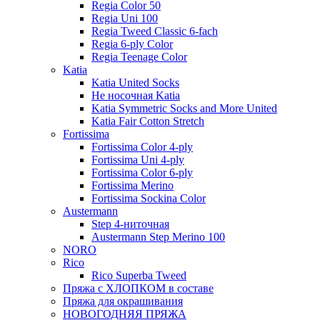
Regia Color 50
Regia Uni 100
Regia Tweed Classic 6-fach
Regia 6-ply Color
Regia Teenage Color
Katia
Katia United Socks
Не носочная Katia
Katia Symmetric Socks and More United
Katia Fair Cotton Stretch
Fortissima
Fortissima Color 4-ply
Fortissima Uni 4-ply
Fortissima Color 6-ply
Fortissima Merino
Fortissima Sockina Color
Austermann
Step 4-ниточная
Austermann Step Merino 100
NORO
Rico
Rico Superba Tweed
Пряжа с ХЛОПКОМ в составе
Пряжа для окрашивания
НОВОГОДНЯЯ ПРЯЖА