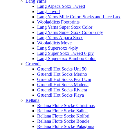
Lang Yarns
Lang Alpaca Soxx Tweed
Lang Jawoll
Lang Yarns Mille Colori Socks and Lace Lux
Wooladdicts Footprints
Lang Yarns Super Soxx Color
Lang Yarns Super Soxx Color 6-ply
Lang Yarns Alpaca Soxx
Wooladdicts Move
Lang Supersoxx 4-ply
Lang Super Soxx Tweed 6-ply
Lang Supersoxx Bamboo Color
Gruendl
Gruendl Hot Socks Uni 50
Gruendl Hot Socks Merino
Gruendl Hot Socks Pearl Uni
Gruendl Hot Socks Madena
Gruendl Hot Socks Riviera
Gruendl Hot Socks Playa
Rellana
Rellana Flotte Socke Christmas
Rellana Flotte Socke Salina
Rellana Flotte Socke Kolibri
Rellana Flotte Socke Boucle
Rellana Flotte Socke Patagonia