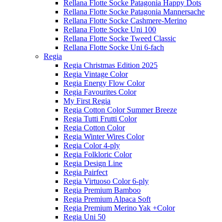
Rellana Flotte Socke Patagonia Happy Dots
Rellana Flotte Socke Patagonia Mannersache
Rellana Flotte Socke Cashmere-Merino
Rellana Flotte Socke Uni 100
Rellana Flotte Socke Tweed Classic
Rellana Flotte Socke Uni 6-fach
Regia
Regia Christmas Edition 2025
Regia Vintage Color
Regia Energy Flow Color
Regia Favourites Color
My First Regia
Regia Cotton Color Summer Breeze
Regia Tutti Frutti Color
Regia Cotton Color
Regia Winter Wires Color
Regia Color 4-ply
Regia Folkloric Color
Regia Design Line
Regia Pairfect
Regia Virtuoso Color 6-ply
Regia Premium Bamboo
Regia Premium Alpaca Soft
Regia Premium Merino Yak +Color
Regia Uni 50