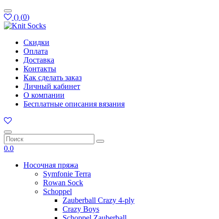
(
)
(
0
)
Скидки
Оплата
Доставка
Контакты
Как сделать заказ
Личный кабинет
О компании
Бесплатные описания вязания
0.0
Носочная пряжа
Symfonie Terra
Rowan Sock
Schoppel
Zauberball Crazy 4-ply
Crazy Boys
Schoppel Zauberball