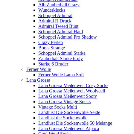
Alb Zauberball Crazy
Wunderklecks
Schoppel Admiral
Admiral R Druck
Admiral Tweed Bunt
Schoppel Admiral Hanf
Schoppel Admiral Pro Shadow
Crazy Perlen
Boots Strange
Schoppel Admiral Starke
Zauberball Starke 6-ply
Starke 6 Bruder
Ferner Wolle
Ferner Wolle Lama Soft
Lana Grossa
Lana Grossa Meilenweit Cosy Socks
Lana Grossa Meilenweit Woolycell
Lana Grossa Meilenweit Sooty
Lana Grossa Vintage Socks
Vintage Socks Multi
Landlust Die Sockenwolle Seide
Landlust die Sockenwolle
Landlust Die Sockenwolle 50 Melange
Lana Grossa Meilenweit Alpaca
Cool Wool Socks