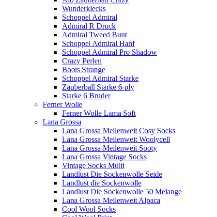
Wunderklecks
Schoppel Admiral
Admiral R Druck
Admiral Tweed Bunt
Schoppel Admiral Hanf
Schoppel Admiral Pro Shadow
Crazy Perlen
Boots Strange
Schoppel Admiral Starke
Zauberball Starke 6-ply
Starke 6 Bruder
Ferner Wolle
Ferner Wolle Lama Soft
Lana Grossa
Lana Grossa Meilenweit Cosy Socks
Lana Grossa Meilenweit Woolycell
Lana Grossa Meilenweit Sooty
Lana Grossa Vintage Socks
Vintage Socks Multi
Landlust Die Sockenwolle Seide
Landlust die Sockenwolle
Landlust Die Sockenwolle 50 Melange
Lana Grossa Meilenweit Alpaca
Cool Wool Socks