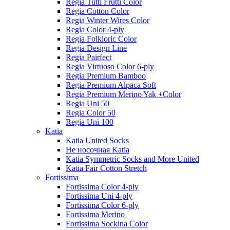
Regia Tutti Frutti Color
Regia Cotton Color
Regia Winter Wires Color
Regia Color 4-ply
Regia Folkloric Color
Regia Design Line
Regia Pairfect
Regia Virtuoso Color 6-ply
Regia Premium Bamboo
Regia Premium Alpaca Soft
Regia Premium Merino Yak +Color
Regia Uni 50
Regia Color 50
Regia Uni 100
Katia
Katia United Socks
Не носочная Katia
Katia Symmetric Socks and More United
Katia Fair Cotton Stretch
Fortissima
Fortissima Color 4-ply
Fortissima Uni 4-ply
Fortissima Color 6-ply
Fortissima Merino
Fortissima Sockina Color