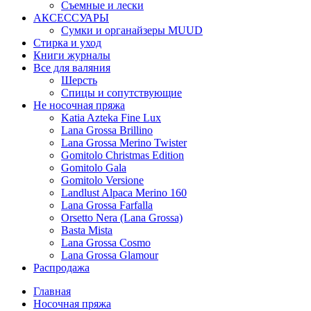
Съемные и лески
АКСЕССУАРЫ
Сумки и органайзеры MUUD
Стирка и уход
Книги журналы
Все для валяния
Шерсть
Спицы и сопутствующие
Не носочная пряжа
Katia Azteka Fine Lux
Lana Grossa Brillino
Lana Grossa Merino Twister
Gomitolo Christmas Edition
Gomitolo Gala
Gomitolo Versione
Landlust Alpaca Merino 160
Lana Grossa Farfalla
Orsetto Nera (Lana Grossa)
Basta Mista
Lana Grossa Cosmo
Lana Grossa Glamour
Распродажа
Главная
Носочная пряжа