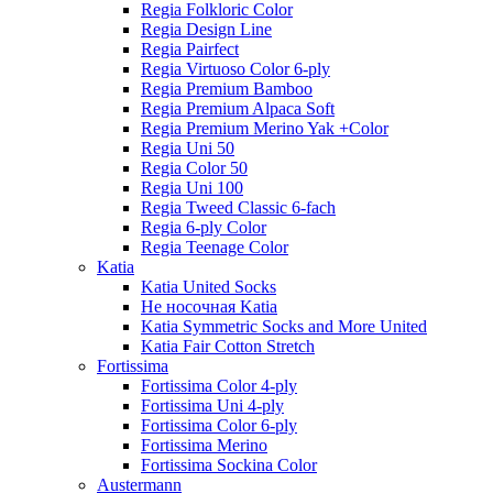
Regia Folkloric Color
Regia Design Line
Regia Pairfect
Regia Virtuoso Color 6-ply
Regia Premium Bamboo
Regia Premium Alpaca Soft
Regia Premium Merino Yak +Color
Regia Uni 50
Regia Color 50
Regia Uni 100
Regia Tweed Classic 6-fach
Regia 6-ply Color
Regia Teenage Color
Katia
Katia United Socks
Не носочная Katia
Katia Symmetric Socks and More United
Katia Fair Cotton Stretch
Fortissima
Fortissima Color 4-ply
Fortissima Uni 4-ply
Fortissima Color 6-ply
Fortissima Merino
Fortissima Sockina Color
Austermann