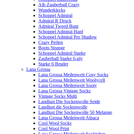
Alb Zauberball Crazy
Wunderklecks
Schoppel Admiral
Admiral R Druck
Admiral Tweed Bunt
Schoppel Admiral Hanf
Schoppel Admiral Pro Shadow
Crazy Perlen
Boots Strange
Schoppel Admiral Starke
Zauberball Starke 6-ply
Starke 6 Bruder
Lana Grossa
Lana Grossa Meilenweit Cosy Socks
Lana Grossa Meilenweit Woolycell
Lana Grossa Meilenweit Sooty
Lana Grossa Vintage Socks
Vintage Socks Multi
Landlust Die Sockenwolle Seide
Landlust die Sockenwolle
Landlust Die Sockenwolle 50 Melange
Lana Grossa Meilenweit Alpaca
Cool Wool Socks
Cool Wool Print
Lana Grossa Meilenweit Socktober