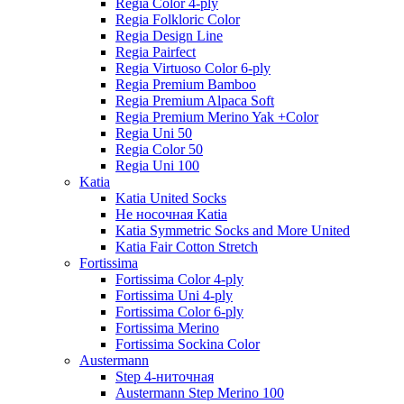
Regia Color 4-ply
Regia Folkloric Color
Regia Design Line
Regia Pairfect
Regia Virtuoso Color 6-ply
Regia Premium Bamboo
Regia Premium Alpaca Soft
Regia Premium Merino Yak +Color
Regia Uni 50
Regia Color 50
Regia Uni 100
Katia
Katia United Socks
Не носочная Katia
Katia Symmetric Socks and More United
Katia Fair Cotton Stretch
Fortissima
Fortissima Color 4-ply
Fortissima Uni 4-ply
Fortissima Color 6-ply
Fortissima Merino
Fortissima Sockina Color
Austermann
Step 4-ниточная
Austermann Step Merino 100