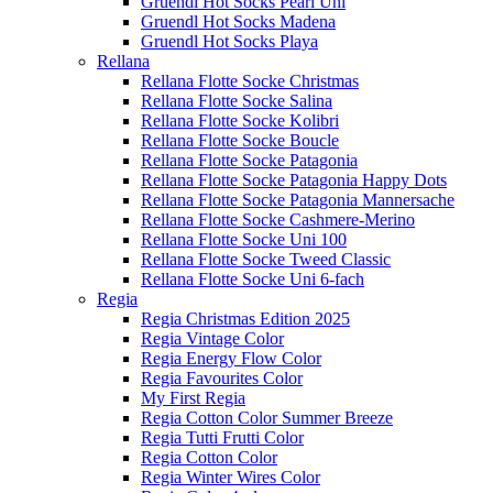
Gruendl Hot Socks Pearl Uni
Gruendl Hot Socks Madena
Gruendl Hot Socks Playa
Rellana
Rellana Flotte Socke Christmas
Rellana Flotte Socke Salina
Rellana Flotte Socke Kolibri
Rellana Flotte Socke Boucle
Rellana Flotte Socke Patagonia
Rellana Flotte Socke Patagonia Happy Dots
Rellana Flotte Socke Patagonia Mannersache
Rellana Flotte Socke Cashmere-Merino
Rellana Flotte Socke Uni 100
Rellana Flotte Socke Tweed Classic
Rellana Flotte Socke Uni 6-fach
Regia
Regia Christmas Edition 2025
Regia Vintage Color
Regia Energy Flow Color
Regia Favourites Color
My First Regia
Regia Cotton Color Summer Breeze
Regia Tutti Frutti Color
Regia Cotton Color
Regia Winter Wires Color