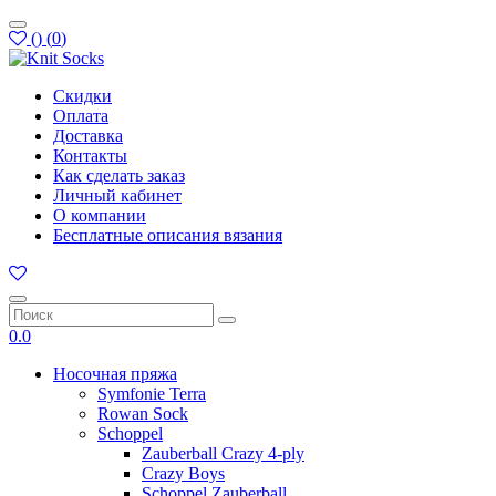
(
)
(
0
)
Скидки
Оплата
Доставка
Контакты
Как сделать заказ
Личный кабинет
О компании
Бесплатные описания вязания
0.0
Носочная пряжа
Symfonie Terra
Rowan Sock
Schoppel
Zauberball Crazy 4-ply
Crazy Boys
Schoppel Zauberball