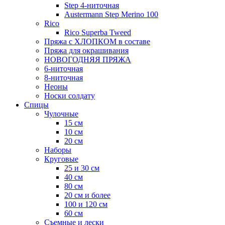
Step 4-ниточная
Austermann Step Merino 100
Rico
Rico Superba Tweed
Пряжа с ХЛОПКОМ в составе
Пряжа для окрашивания
НОВОГОДНЯЯ ПРЯЖА
6-ниточная
8-ниточная
Неоны
Носки солдату
Спицы
Чулочные
15 см
10 см
20 см
Наборы
Круговые
25 и 30 см
40 см
80 см
20 см и более
100 и 120 см
60 см
Съемные и лески