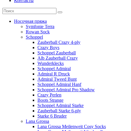
Контакты
Носочная пряжа
Symfonie Terra
Rowan Sock
Schoppel
Zauberball Crazy 4-ply
Crazy Boys
Schoppel Zauberball
Alb Zauberball Crazy
Wunderklecks
Schoppel Admiral
Admiral R Druck
Admiral Tweed Bunt
Schoppel Admiral Hanf
Schoppel Admiral Pro Shadow
Crazy Perlen
Boots Strange
Schoppel Admiral Starke
Zauberball Starke 6-ply
Starke 6 Bruder
Lana Grossa
Lana Grossa Meilenweit Cosy Socks