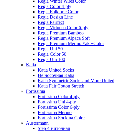
Regia Winter Wires Color
Regia Color 4-ply
Regia Folkloric Color
Regia Design Line
Regia Pairfect
Regia Virtuoso Color 6-ply
Regia Premium Bamboo
Regia Premium Alpaca Soft
Regia Premium Merino Yak +Color
Regia Uni 50
Regia Color 50
Regia Uni 100
Katia
Katia United Socks
Не носочная Katia
Katia Symmetric Socks and More United
Katia Fair Cotton Stretch
Fortissima
Fortissima Color 4-ply
Fortissima Uni 4-ply
Fortissima Color 6-ply
Fortissima Merino
Fortissima Sockina Color
Austermann
Step 4-ниточная