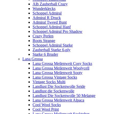
Alb Zauberball Crazy
Wunderklecks
Schoppel Admiral
Admiral R Druck
Admiral Tweed Bunt
Schoppel Admiral Hanf
Schoppel Admiral Pro Shadow
Crazy Perlen
Boots Strange
Schoppel Admiral Starke
Zauberball Starke 6-ply
Starke 6 Bruder
Lana Grossa
Lana Grossa Meilenweit Cosy Socks
Lana Grossa Meilenweit Woolycell
Lana Grossa Meilenweit Sooty
Lana Grossa Vintage Socks
Vintage Socks Multi
Landlust Die Sockenwolle Seide
Landlust die Sockenwolle
Landlust Die Sockenwolle 50 Melange
Lana Grossa Meilenweit Alpaca
Cool Wool Socks
Cool Wool Print
Lana Grossa Meilenweit Socktober