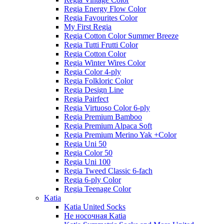
Regia Energy Flow Color
Regia Favourites Color
My First Regia
Regia Cotton Color Summer Breeze
Regia Tutti Frutti Color
Regia Cotton Color
Regia Winter Wires Color
Regia Color 4-ply
Regia Folkloric Color
Regia Design Line
Regia Pairfect
Regia Virtuoso Color 6-ply
Regia Premium Bamboo
Regia Premium Alpaca Soft
Regia Premium Merino Yak +Color
Regia Uni 50
Regia Color 50
Regia Uni 100
Regia Tweed Classic 6-fach
Regia 6-ply Color
Regia Teenage Color
Katia
Katia United Socks
Не носочная Katia