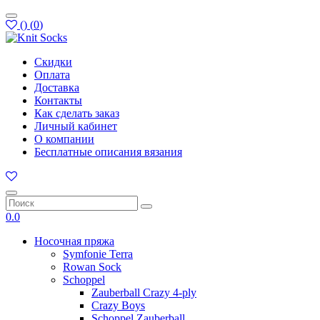
(
)
(
0
)
Скидки
Оплата
Доставка
Контакты
Как сделать заказ
Личный кабинет
О компании
Бесплатные описания вязания
0.0
Носочная пряжа
Symfonie Terra
Rowan Sock
Schoppel
Zauberball Crazy 4-ply
Crazy Boys
Schoppel Zauberball