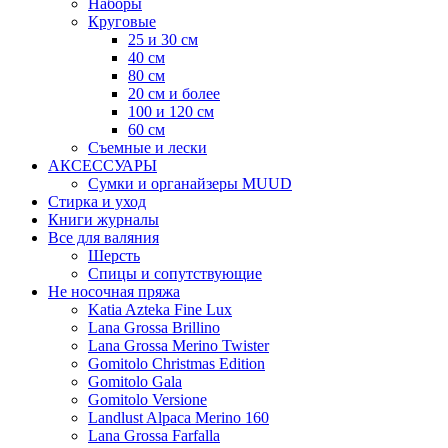
Наборы
Круговые
25 и 30 см
40 см
80 см
20 см и более
100 и 120 см
60 см
Съемные и лески
АКСЕССУАРЫ
Сумки и органайзеры MUUD
Стирка и уход
Книги журналы
Все для валяния
Шерсть
Спицы и сопутствующие
Не носочная пряжа
Katia Azteka Fine Lux
Lana Grossa Brillino
Lana Grossa Merino Twister
Gomitolo Christmas Edition
Gomitolo Gala
Gomitolo Versione
Landlust Alpaca Merino 160
Lana Grossa Farfalla