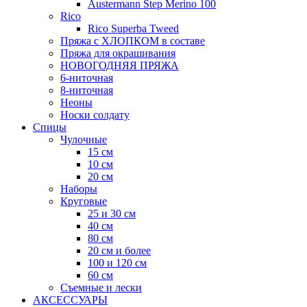
Austermann Step Merino 100
Rico
Rico Superba Tweed
Пряжа с ХЛОПКОМ в составе
Пряжа для окрашивания
НОВОГОДНЯЯ ПРЯЖА
6-ниточная
8-ниточная
Неоны
Носки солдату
Спицы
Чулочные
15 см
10 см
20 см
Наборы
Круговые
25 и 30 см
40 см
80 см
20 см и более
100 и 120 см
60 см
Съемные и лески
АКСЕССУАРЫ