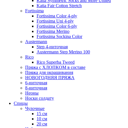
Katia Symmetric Socks and More United
Katia Fair Cotton Stretch
Fortissima
Fortissima Color 4-ply
Fortissima Uni 4-ply
Fortissima Color 6-ply
Fortissima Merino
Fortissima Sockina Color
Austermann
Step 4-ниточная
Austermann Step Merino 100
Rico
Rico Superba Tweed
Пряжа с ХЛОПКОМ в составе
Пряжа для окрашивания
НОВОГОДНЯЯ ПРЯЖА
6-ниточная
8-ниточная
Неоны
Носки солдату
Спицы
Чулочные
15 см
10 см
20 см