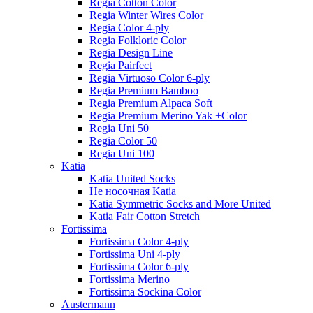
Regia Cotton Color
Regia Winter Wires Color
Regia Color 4-ply
Regia Folkloric Color
Regia Design Line
Regia Pairfect
Regia Virtuoso Color 6-ply
Regia Premium Bamboo
Regia Premium Alpaca Soft
Regia Premium Merino Yak +Color
Regia Uni 50
Regia Color 50
Regia Uni 100
Katia
Katia United Socks
Не носочная Katia
Katia Symmetric Socks and More United
Katia Fair Cotton Stretch
Fortissima
Fortissima Color 4-ply
Fortissima Uni 4-ply
Fortissima Color 6-ply
Fortissima Merino
Fortissima Sockina Color
Austermann