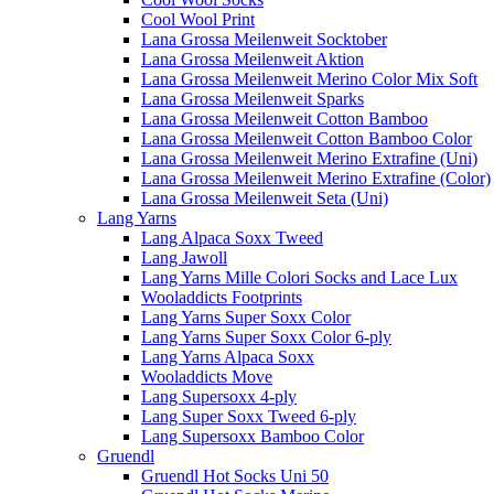
Cool Wool Print
Lana Grossa Meilenweit Socktober
Lana Grossa Meilenweit Aktion
Lana Grossa Meilenweit Merino Color Mix Soft
Lana Grossa Meilenweit Sparks
Lana Grossa Meilenweit Cotton Bamboo
Lana Grossa Meilenweit Cotton Bamboo Color
Lana Grossa Meilenweit Merino Extrafine (Uni)
Lana Grossa Meilenweit Merino Extrafine (Color)
Lana Grossa Meilenweit Seta (Uni)
Lang Yarns
Lang Alpaca Soxx Tweed
Lang Jawoll
Lang Yarns Mille Colori Socks and Lace Lux
Wooladdicts Footprints
Lang Yarns Super Soxx Color
Lang Yarns Super Soxx Color 6-ply
Lang Yarns Alpaca Soxx
Wooladdicts Move
Lang Supersoxx 4-ply
Lang Super Soxx Tweed 6-ply
Lang Supersoxx Bamboo Color
Gruendl
Gruendl Hot Socks Uni 50