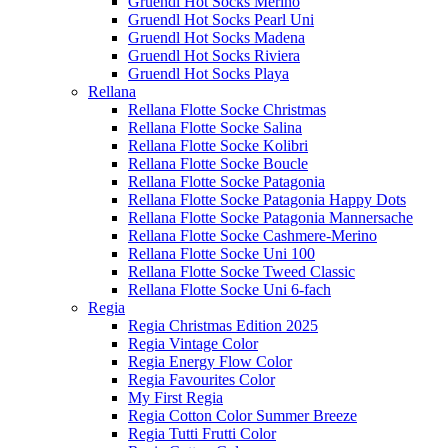
Gruendl Hot Socks Merino
Gruendl Hot Socks Pearl Uni
Gruendl Hot Socks Madena
Gruendl Hot Socks Riviera
Gruendl Hot Socks Playa
Rellana
Rellana Flotte Socke Christmas
Rellana Flotte Socke Salina
Rellana Flotte Socke Kolibri
Rellana Flotte Socke Boucle
Rellana Flotte Socke Patagonia
Rellana Flotte Socke Patagonia Happy Dots
Rellana Flotte Socke Patagonia Mannersache
Rellana Flotte Socke Cashmere-Merino
Rellana Flotte Socke Uni 100
Rellana Flotte Socke Tweed Classic
Rellana Flotte Socke Uni 6-fach
Regia
Regia Christmas Edition 2025
Regia Vintage Color
Regia Energy Flow Color
Regia Favourites Color
My First Regia
Regia Cotton Color Summer Breeze
Regia Tutti Frutti Color