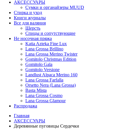
АКСЕССУАРЫ
Сумки и органайзеры MUUD
Стирка и уход
Книги журналы
Все для валяния
Шерсть
Спицы и сопутствующие
Не носочная пряжа
Katia Azteka Fine Lux
Lana Grossa Brillino
Lana Grossa Merino Twister
Gomitolo Christmas Edition
Gomitolo Gala
Gomitolo Versione
Landlust Alpaca Merino 160
Lana Grossa Farfalla
Orsetto Nera (Lana Grossa)
Basta Mista
Lana Grossa Cosmo
Lana Grossa Glamour
Распродажа
Главная
АКСЕССУАРЫ
Деревянные пуговицы Сердечки