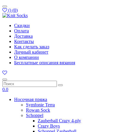
(
)
(
0
)
Скидки
Оплата
Доставка
Контакты
Как сделать заказ
Личный кабинет
О компании
Бесплатные описания вязания
0.0
Носочная пряжа
Symfonie Terra
Rowan Sock
Schoppel
Zauberball Crazy 4-ply
Crazy Boys
Schoppel Zauberball