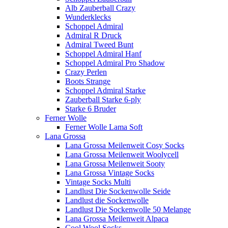
Alb Zauberball Crazy
Wunderklecks
Schoppel Admiral
Admiral R Druck
Admiral Tweed Bunt
Schoppel Admiral Hanf
Schoppel Admiral Pro Shadow
Crazy Perlen
Boots Strange
Schoppel Admiral Starke
Zauberball Starke 6-ply
Starke 6 Bruder
Ferner Wolle
Ferner Wolle Lama Soft
Lana Grossa
Lana Grossa Meilenweit Cosy Socks
Lana Grossa Meilenweit Woolycell
Lana Grossa Meilenweit Sooty
Lana Grossa Vintage Socks
Vintage Socks Multi
Landlust Die Sockenwolle Seide
Landlust die Sockenwolle
Landlust Die Sockenwolle 50 Melange
Lana Grossa Meilenweit Alpaca
Cool Wool Socks