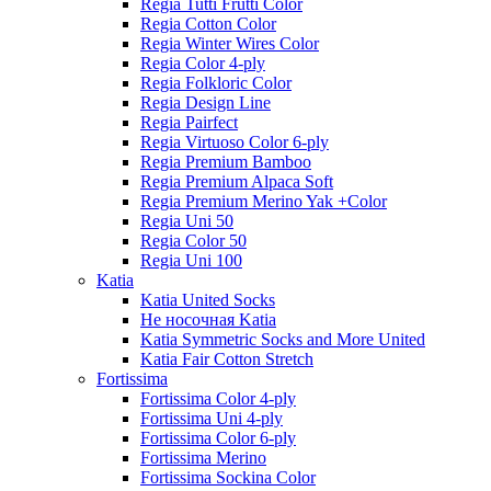
Regia Tutti Frutti Color
Regia Cotton Color
Regia Winter Wires Color
Regia Color 4-ply
Regia Folkloric Color
Regia Design Line
Regia Pairfect
Regia Virtuoso Color 6-ply
Regia Premium Bamboo
Regia Premium Alpaca Soft
Regia Premium Merino Yak +Color
Regia Uni 50
Regia Color 50
Regia Uni 100
Katia
Katia United Socks
Не носочная Katia
Katia Symmetric Socks and More United
Katia Fair Cotton Stretch
Fortissima
Fortissima Color 4-ply
Fortissima Uni 4-ply
Fortissima Color 6-ply
Fortissima Merino
Fortissima Sockina Color