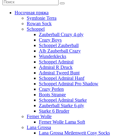
Носочная пряжа
Symfonie Terra
Rowan Sock
Schoppel
Zauberball Crazy 4-ply
Crazy Boys
Schoppel Zauberball
Alb Zauberball Crazy
Wunderklecks
Schoppel Admiral
Admiral R Druck
Admiral Tweed Bunt
Schoppel Admiral Hanf
Schoppel Admiral Pro Shadow
Crazy Perlen
Boots Strange
Schoppel Admiral Starke
Zauberball Starke 6-ply
Starke 6 Bruder
Ferner Wolle
Ferner Wolle Lama Soft
Lana Grossa
Lana Grossa Meilenweit Cosy Socks