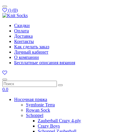
(
)
(
0
)
Скидки
Оплата
Доставка
Контакты
Как сделать заказ
Личный кабинет
О компании
Бесплатные описания вязания
0.0
Носочная пряжа
Symfonie Terra
Rowan Sock
Schoppel
Zauberball Crazy 4-ply
Crazy Boys
Schoppel Zauberball