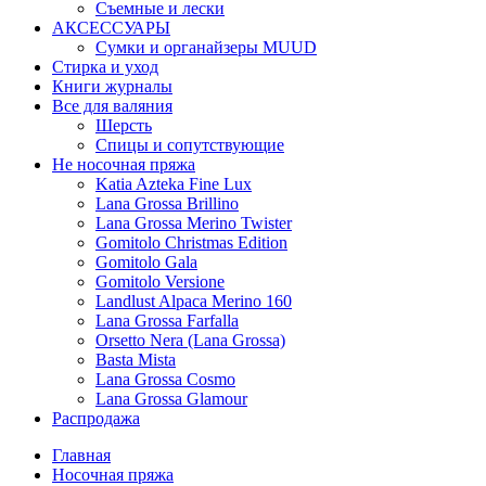
Съемные и лески
АКСЕССУАРЫ
Сумки и органайзеры MUUD
Стирка и уход
Книги журналы
Все для валяния
Шерсть
Спицы и сопутствующие
Не носочная пряжа
Katia Azteka Fine Lux
Lana Grossa Brillino
Lana Grossa Merino Twister
Gomitolo Christmas Edition
Gomitolo Gala
Gomitolo Versione
Landlust Alpaca Merino 160
Lana Grossa Farfalla
Orsetto Nera (Lana Grossa)
Basta Mista
Lana Grossa Cosmo
Lana Grossa Glamour
Распродажа
Главная
Носочная пряжа