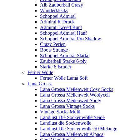
Alb Zauberball Crazy
Wunderklecks
Schoppel Admiral
Admiral R Druck
Admiral Tweed Bunt
Schoppel Admiral Hanf
Schoppel Admiral Pro Shadow
Crazy Perlen
Boots Strange
Schoppel Admiral Starke
Zauberball Starke 6-ply
Starke 6 Bruder
Ferner Wolle
Ferner Wolle Lama Soft
Lana Grossa
Lana Grossa Meilenweit Cosy Socks
Lana Grossa Meilenweit Woolycell
Lana Grossa Meilenweit Sooty
Lana Grossa Vintage Socks
Vintage Socks Multi
Landlust Die Sockenwolle Seide
Landlust die Sockenwolle
Landlust Die Sockenwolle 50 Melange
Lana Grossa Meilenweit Alpaca
Cool Wool Socks