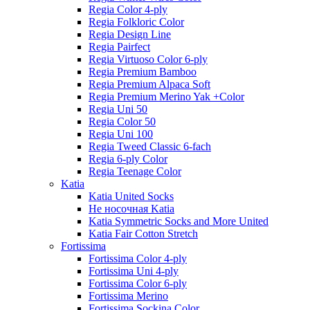
Regia Color 4-ply
Regia Folkloric Color
Regia Design Line
Regia Pairfect
Regia Virtuoso Color 6-ply
Regia Premium Bamboo
Regia Premium Alpaca Soft
Regia Premium Merino Yak +Color
Regia Uni 50
Regia Color 50
Regia Uni 100
Regia Tweed Classic 6-fach
Regia 6-ply Color
Regia Teenage Color
Katia
Katia United Socks
Не носочная Katia
Katia Symmetric Socks and More United
Katia Fair Cotton Stretch
Fortissima
Fortissima Color 4-ply
Fortissima Uni 4-ply
Fortissima Color 6-ply
Fortissima Merino
Fortissima Sockina Color