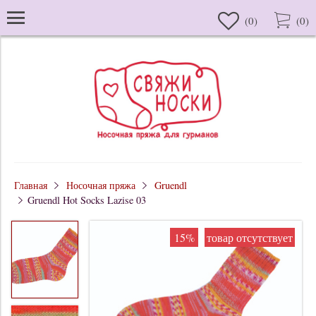
(
0
)
(
0
)
Главная
Носочная пряжа
Gruendl
Gruendl Hot Socks Lazise 03
15%
товар отсутствует