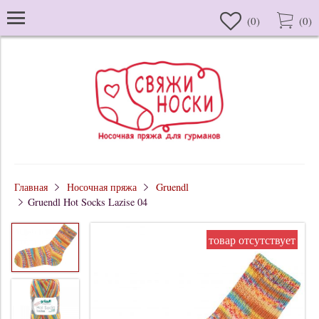
(
0
)
(
0
)
Главная
Носочная пряжа
Gruendl
Gruendl Hot Socks Lazise 04
товар отсутствует