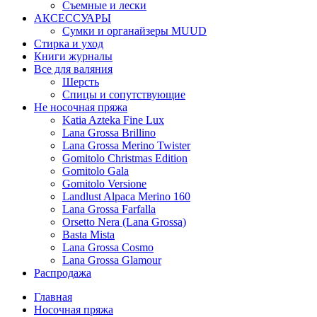
Съемные и лески
АКСЕССУАРЫ
Сумки и органайзеры MUUD
Стирка и уход
Книги журналы
Все для валяния
Шерсть
Спицы и сопутствующие
Не носочная пряжа
Katia Azteka Fine Lux
Lana Grossa Brillino
Lana Grossa Merino Twister
Gomitolo Christmas Edition
Gomitolo Gala
Gomitolo Versione
Landlust Alpaca Merino 160
Lana Grossa Farfalla
Orsetto Nera (Lana Grossa)
Basta Mista
Lana Grossa Cosmo
Lana Grossa Glamour
Распродажа
Главная
Носочная пряжа