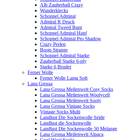
Alb Zauberball Crazy
Wunderklecks
Schoppel Admiral
Admiral R Druck
Admiral Tweed Bunt
Schoppel Admiral Hanf
Schoppel Admiral Pro Shadow
Crazy Perlen
Boots Strange
Schoppel Admiral Starke
Zauberball Starke 6-ply
Starke 6 Bruder
Ferner Wolle
Ferner Wolle Lama Soft
Lana Grossa
Lana Grossa Meilenweit Cosy Socks
Lana Grossa Meilenweit Woolycell
Lana Grossa Meilenweit Sooty
Lana Grossa Vintage Socks
Vintage Socks Multi
Landlust Die Sockenwolle Seide
Landlust die Sockenwolle
Landlust Die Sockenwolle 50 Melange
Lana Grossa Meilenweit Alpaca
Cool Wool Socks