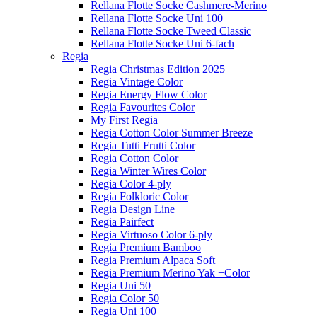
Rellana Flotte Socke Cashmere-Merino
Rellana Flotte Socke Uni 100
Rellana Flotte Socke Tweed Classic
Rellana Flotte Socke Uni 6-fach
Regia
Regia Christmas Edition 2025
Regia Vintage Color
Regia Energy Flow Color
Regia Favourites Color
My First Regia
Regia Cotton Color Summer Breeze
Regia Tutti Frutti Color
Regia Cotton Color
Regia Winter Wires Color
Regia Color 4-ply
Regia Folkloric Color
Regia Design Line
Regia Pairfect
Regia Virtuoso Color 6-ply
Regia Premium Bamboo
Regia Premium Alpaca Soft
Regia Premium Merino Yak +Color
Regia Uni 50
Regia Color 50
Regia Uni 100