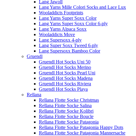
Lang Jawoll
Lang Yarns Mille Colori Socks and Lace Lux
Wooladdicts Footprints
Lang Yarns Super Soxx Color
Lang Yarns Super Soxx Color 6-ply
Lang Yarns Alpaca Soxx
Wooladdicts Move
Lang Supersoxx 4-ply
Lang Super Soxx Tweed 6-ply
Lang Supersoxx Bamboo Color
Gruendl
Gruendl Hot Socks Uni 50
Gruendl Hot Socks Merino
Gruendl Hot Socks Pearl Uni
Gruendl Hot Socks Madena
Gruendl Hot Socks Riviera
Gruendl Hot Socks Playa
Rellana
Rellana Flotte Socke Christmas
Rellana Flotte Socke Salina
Rellana Flotte Socke Kolibri
Rellana Flotte Socke Boucle
Rellana Flotte Socke Patagonia
Rellana Flotte Socke Patagonia Happy Dots
Rellana Flotte Socke Patagonia Mannersache