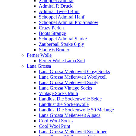
Schoppel Admiral
Admiral R Druck
Admiral Tweed Bunt
Schoppel Admiral Hanf
Schoppel Admiral Pro Shadow
Crazy Perlen
Boots Strange
Schoppel Admiral Starke
Zauberball Starke 6-ply
Starke 6 Bruder
Ferner Wolle
Ferner Wolle Lama Soft
Lana Grossa
Lana Grossa Meilenweit Cosy Socks
Lana Grossa Meilenweit Woolycell
Lana Grossa Meilenweit Sooty
Lana Grossa Vintage Socks
Vintage Socks Multi
Landlust Die Sockenwolle Seide
Landlust die Sockenwolle
Landlust Die Sockenwolle 50 Melange
Lana Grossa Meilenweit Alpaca
Cool Wool Socks
Cool Wool Print
Lana Grossa Meilenweit Socktober