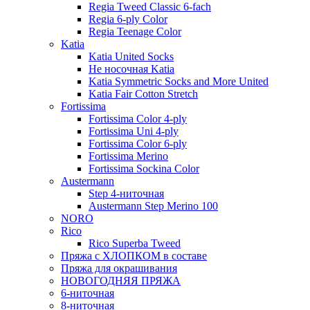
Regia Tweed Classic 6-fach
Regia 6-ply Color
Regia Teenage Color
Katia
Katia United Socks
Не носочная Katia
Katia Symmetric Socks and More United
Katia Fair Cotton Stretch
Fortissima
Fortissima Color 4-ply
Fortissima Uni 4-ply
Fortissima Color 6-ply
Fortissima Merino
Fortissima Sockina Color
Austermann
Step 4-ниточная
Austermann Step Merino 100
NORO
Rico
Rico Superba Tweed
Пряжа с ХЛОПКОМ в составе
Пряжа для окрашивания
НОВОГОДНЯЯ ПРЯЖА
6-ниточная
8-ниточная