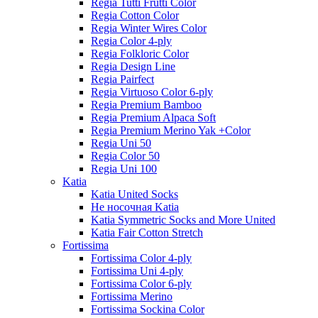
Regia Tutti Frutti Color
Regia Cotton Color
Regia Winter Wires Color
Regia Color 4-ply
Regia Folkloric Color
Regia Design Line
Regia Pairfect
Regia Virtuoso Color 6-ply
Regia Premium Bamboo
Regia Premium Alpaca Soft
Regia Premium Merino Yak +Color
Regia Uni 50
Regia Color 50
Regia Uni 100
Katia
Katia United Socks
Не носочная Katia
Katia Symmetric Socks and More United
Katia Fair Cotton Stretch
Fortissima
Fortissima Color 4-ply
Fortissima Uni 4-ply
Fortissima Color 6-ply
Fortissima Merino
Fortissima Sockina Color