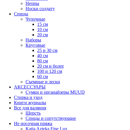
Неоны
Носки солдату
Спицы
Чулочные
15 см
10 см
20 см
Наборы
Круговые
25 и 30 см
40 см
80 см
20 см и более
100 и 120 см
60 см
Съемные и лески
АКСЕССУАРЫ
Сумки и органайзеры MUUD
Стирка и уход
Книги журналы
Все для валяния
Шерсть
Спицы и сопутствующие
Не носочная пряжа
Katia Azteka Fine Lux