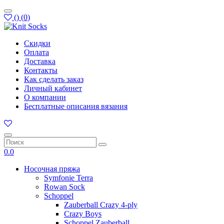
(
)
(
0
)
Скидки
Оплата
Доставка
Контакты
Как сделать заказ
Личный кабинет
О компании
Бесплатные описания вязания
0.0
Носочная пряжа
Symfonie Terra
Rowan Sock
Schoppel
Zauberball Crazy 4-ply
Crazy Boys
Schoppel Zauberball