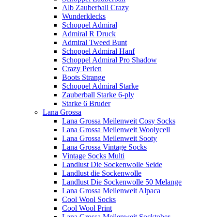
Alb Zauberball Crazy
Wunderklecks
Schoppel Admiral
Admiral R Druck
Admiral Tweed Bunt
Schoppel Admiral Hanf
Schoppel Admiral Pro Shadow
Crazy Perlen
Boots Strange
Schoppel Admiral Starke
Zauberball Starke 6-ply
Starke 6 Bruder
Lana Grossa
Lana Grossa Meilenweit Cosy Socks
Lana Grossa Meilenweit Woolycell
Lana Grossa Meilenweit Sooty
Lana Grossa Vintage Socks
Vintage Socks Multi
Landlust Die Sockenwolle Seide
Landlust die Sockenwolle
Landlust Die Sockenwolle 50 Melange
Lana Grossa Meilenweit Alpaca
Cool Wool Socks
Cool Wool Print
Lana Grossa Meilenweit Socktober