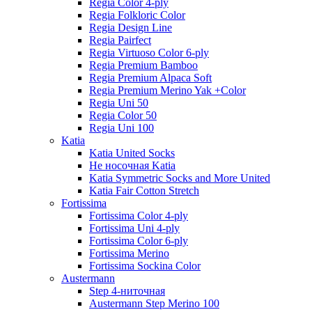
Regia Color 4-ply
Regia Folkloric Color
Regia Design Line
Regia Pairfect
Regia Virtuoso Color 6-ply
Regia Premium Bamboo
Regia Premium Alpaca Soft
Regia Premium Merino Yak +Color
Regia Uni 50
Regia Color 50
Regia Uni 100
Katia
Katia United Socks
Не носочная Katia
Katia Symmetric Socks and More United
Katia Fair Cotton Stretch
Fortissima
Fortissima Color 4-ply
Fortissima Uni 4-ply
Fortissima Color 6-ply
Fortissima Merino
Fortissima Sockina Color
Austermann
Step 4-ниточная
Austermann Step Merino 100