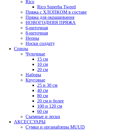
Rico
Rico Superba Tweed
Пряжа с ХЛОПКОМ в составе
Пряжа для окрашивания
НОВОГОДНЯЯ ПРЯЖА
6-ниточная
8-ниточная
Неоны
Носки солдату
Спицы
Чулочные
15 см
10 см
20 см
Наборы
Круговые
25 и 30 см
40 см
80 см
20 см и более
100 и 120 см
60 см
Съемные и лески
АКСЕССУАРЫ
Сумки и органайзеры MUUD