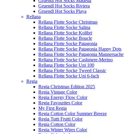
Gruendl Hot Socks Madena
Gruendl Hot Socks Riviera
Gruendl Hot Socks Playa
Rellana
Rellana Flotte Socke Christmas
Rellana Flotte Socke Salina
Rellana Flotte Socke Kolibri
Rellana Flotte Socke Boucle
Rellana Flotte Socke Patagonia
Rellana Flotte Socke Patagonia Happy Dots
Rellana Flotte Socke Patagonia Mannersache
Rellana Flotte Socke Cashmere-Merino
Rellana Flotte Socke Uni 100
Rellana Flotte Socke Tweed Classic
Rellana Flotte Socke Uni 6-fach
Regia
Regia Christmas Edition 2025
Regia Vintage Color
Regia Energy Flow Color
Regia Favourites Color
My First Regia
Regia Cotton Color Summer Breeze
Regia Tutti Frutti Color
Regia Cotton Color
Regia Winter Wires Color