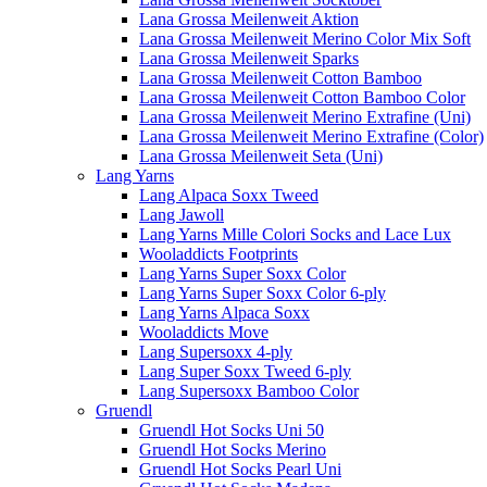
Lana Grossa Meilenweit Aktion
Lana Grossa Meilenweit Merino Color Mix Soft
Lana Grossa Meilenweit Sparks
Lana Grossa Meilenweit Cotton Bamboo
Lana Grossa Meilenweit Cotton Bamboo Color
Lana Grossa Meilenweit Merino Extrafine (Uni)
Lana Grossa Meilenweit Merino Extrafine (Color)
Lana Grossa Meilenweit Seta (Uni)
Lang Yarns
Lang Alpaca Soxx Tweed
Lang Jawoll
Lang Yarns Mille Colori Socks and Lace Lux
Wooladdicts Footprints
Lang Yarns Super Soxx Color
Lang Yarns Super Soxx Color 6-ply
Lang Yarns Alpaca Soxx
Wooladdicts Move
Lang Supersoxx 4-ply
Lang Super Soxx Tweed 6-ply
Lang Supersoxx Bamboo Color
Gruendl
Gruendl Hot Socks Uni 50
Gruendl Hot Socks Merino
Gruendl Hot Socks Pearl Uni