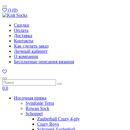
(
)
(
0
)
Скидки
Оплата
Доставка
Контакты
Как сделать заказ
Личный кабинет
О компании
Бесплатные описания вязания
0.0
Носочная пряжа
Symfonie Terra
Rowan Sock
Schoppel
Zauberball Crazy 4-ply
Crazy Boys
Schoppel Zauberball