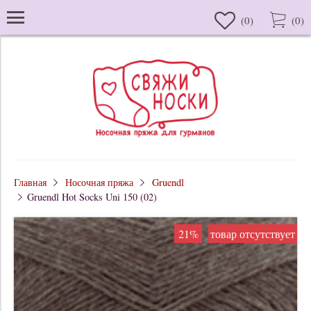
(
0
)
(
0
)
Главная
Носочная пряжа
Gruendl
Gruendl Hot Socks Uni 150 (02)
21%
товар отсутствует