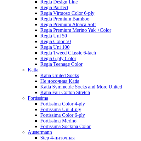
Regia Design Line
Regia Pairfect
Regia Virtuoso Color 6-ply
Regia Premium Bamboo
Regia Premium Alpaca Soft
Regia Premium Merino Yak +Color
Regia Uni 50
Regia Color 50
Regia Uni 100
Regia Tweed Classic 6-fach
Regia 6-ply Color
Regia Teenage Color
Katia
Katia United Socks
Не носочная Katia
Katia Symmetric Socks and More United
Katia Fair Cotton Stretch
Fortissima
Fortissima Color 4-ply
Fortissima Uni 4-ply
Fortissima Color 6-ply
Fortissima Merino
Fortissima Sockina Color
Austermann
Step 4-ниточная