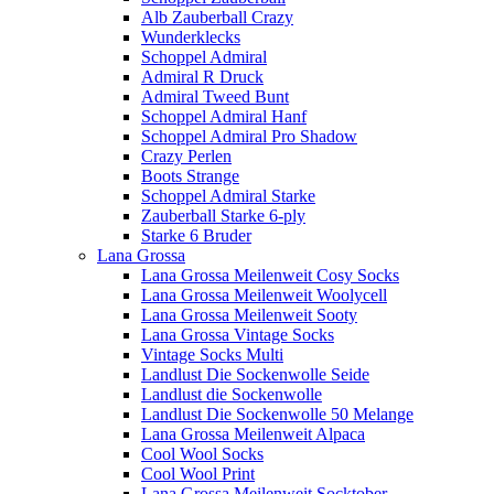
Alb Zauberball Crazy
Wunderklecks
Schoppel Admiral
Admiral R Druck
Admiral Tweed Bunt
Schoppel Admiral Hanf
Schoppel Admiral Pro Shadow
Crazy Perlen
Boots Strange
Schoppel Admiral Starke
Zauberball Starke 6-ply
Starke 6 Bruder
Lana Grossa
Lana Grossa Meilenweit Cosy Socks
Lana Grossa Meilenweit Woolycell
Lana Grossa Meilenweit Sooty
Lana Grossa Vintage Socks
Vintage Socks Multi
Landlust Die Sockenwolle Seide
Landlust die Sockenwolle
Landlust Die Sockenwolle 50 Melange
Lana Grossa Meilenweit Alpaca
Cool Wool Socks
Cool Wool Print
Lana Grossa Meilenweit Socktober