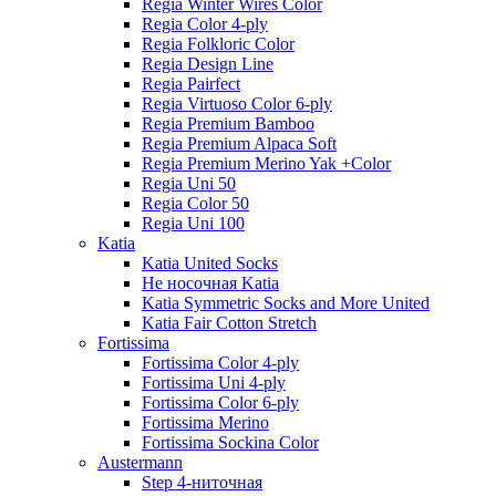
Regia Winter Wires Color
Regia Color 4-ply
Regia Folkloric Color
Regia Design Line
Regia Pairfect
Regia Virtuoso Color 6-ply
Regia Premium Bamboo
Regia Premium Alpaca Soft
Regia Premium Merino Yak +Color
Regia Uni 50
Regia Color 50
Regia Uni 100
Katia
Katia United Socks
Не носочная Katia
Katia Symmetric Socks and More United
Katia Fair Cotton Stretch
Fortissima
Fortissima Color 4-ply
Fortissima Uni 4-ply
Fortissima Color 6-ply
Fortissima Merino
Fortissima Sockina Color
Austermann
Step 4-ниточная