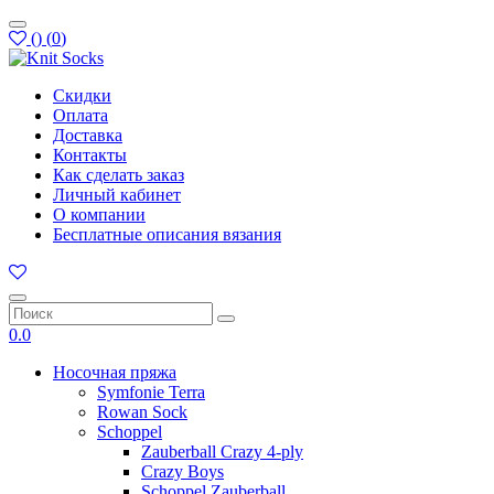
(
)
(
0
)
Скидки
Оплата
Доставка
Контакты
Как сделать заказ
Личный кабинет
О компании
Бесплатные описания вязания
0.0
Носочная пряжа
Symfonie Terra
Rowan Sock
Schoppel
Zauberball Crazy 4-ply
Crazy Boys
Schoppel Zauberball