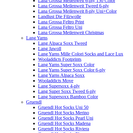
Lana Grossa Meilenweit 6-ply 150 Color
Lana Grossa Meilenweit Tweed 6-ply
Lana Grossa Meilenweit 8-ply Uni+Color
Landlust Die Filzwolle
Lana Grossa Feltro Print
Lana Grossa Feltro Uni
Lana Grossa Meilenweit Christmas
Lang Yarns
Lang Alpaca Soxx Tweed
Lang Jawoll
Lang Yarns Mille Colori Socks and Lace Lux
Wooladdicts Footprints
Lang Yarns Super Soxx Color
Lang Yarns Super Soxx Color 6-ply
Lang Yarns Alpaca Soxx
Wooladdicts Move
Lang Supersoxx 4-ply
Lang Super Soxx Tweed 6-ply
Lang Supersoxx Bamboo Color
Gruendl
Gruendl Hot Socks Uni 50
Gruendl Hot Socks Merino
Gruendl Hot Socks Pearl Uni
Gruendl Hot Socks Madena
Gruendl Hot Socks Riviera