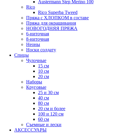
Austermann Step Merino 100
Rico
Rico Superba Tweed
Пряжа с ХЛОПКОМ в составе
Пряжа для окрашивания
НОВОГОДНЯЯ ПРЯЖА
6-ниточная
8-ниточная
Неоны
Носки солдату
Спицы
Чулочные
15 см
10 см
20 см
Наборы
Круговые
25 и 30 см
40 см
80 см
20 см и более
100 и 120 см
60 см
Съемные и лески
АКСЕССУАРЫ