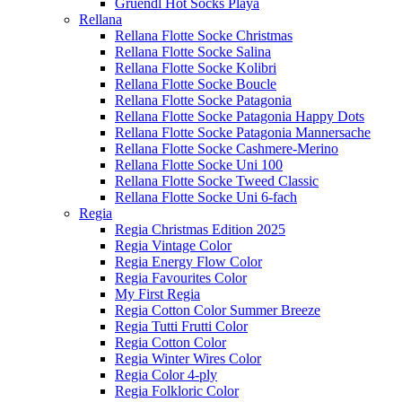
Gruendl Hot Socks Playa
Rellana
Rellana Flotte Socke Christmas
Rellana Flotte Socke Salina
Rellana Flotte Socke Kolibri
Rellana Flotte Socke Boucle
Rellana Flotte Socke Patagonia
Rellana Flotte Socke Patagonia Happy Dots
Rellana Flotte Socke Patagonia Mannersache
Rellana Flotte Socke Cashmere-Merino
Rellana Flotte Socke Uni 100
Rellana Flotte Socke Tweed Classic
Rellana Flotte Socke Uni 6-fach
Regia
Regia Christmas Edition 2025
Regia Vintage Color
Regia Energy Flow Color
Regia Favourites Color
My First Regia
Regia Cotton Color Summer Breeze
Regia Tutti Frutti Color
Regia Cotton Color
Regia Winter Wires Color
Regia Color 4-ply
Regia Folkloric Color