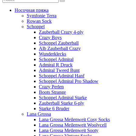
Носочная пряжа
Symfonie Terra
Rowan Sock
Schoppel
Zauberball Crazy 4-ply
Crazy Boys
Schoppel Zauberball
Alb Zauberball Crazy
Wunderklecks
Schoppel Admiral
Admiral R Druck
Admiral Tweed Bunt
Schoppel Admiral Hanf
Schoppel Admiral Pro Shadow
Crazy Perlen
Boots Strange
Schoppel Admiral Starke
Zauberball Starke 6-ply
Starke 6 Bruder
Lana Grossa
Lana Grossa Meilenweit Cosy Socks
Lana Grossa Meilenweit Woolycell
Lana Grossa Meilenweit Sooty
Lana Grossa Vintage Socks