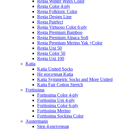
Regia Winter Wires Color
Regia Color 4-ply
Regia Folkloric Color
Regia Design Line
Regia Pairfect
Regia Virtuoso Color 6-ply
Regia Premium Bamboo
Regia Premium Alpaca Soft
Regia Premium Merino Yak +Color
Regia Uni 50
Regia Color 50
Regia Uni 100
Katia
Katia United Socks
Не носочная Katia
Katia Symmetric Socks and More United
Katia Fair Cotton Stretch
Fortissima
Fortissima Color 4-ply
Fortissima Uni 4-ply
Fortissima Color 6-ply
Fortissima Merino
Fortissima Sockina Color
Austermann
Step 4-ниточная