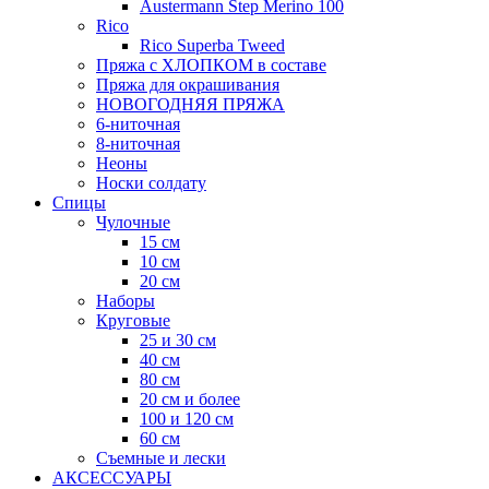
Austermann Step Merino 100
Rico
Rico Superba Tweed
Пряжа с ХЛОПКОМ в составе
Пряжа для окрашивания
НОВОГОДНЯЯ ПРЯЖА
6-ниточная
8-ниточная
Неоны
Носки солдату
Спицы
Чулочные
15 см
10 см
20 см
Наборы
Круговые
25 и 30 см
40 см
80 см
20 см и более
100 и 120 см
60 см
Съемные и лески
АКСЕССУАРЫ