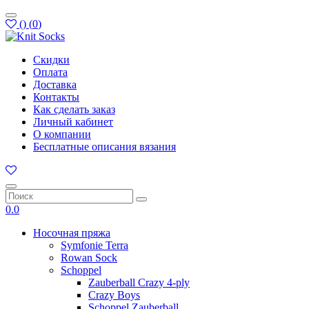
(
)
(
0
)
Скидки
Оплата
Доставка
Контакты
Как сделать заказ
Личный кабинет
О компании
Бесплатные описания вязания
0.0
Носочная пряжа
Symfonie Terra
Rowan Sock
Schoppel
Zauberball Crazy 4-ply
Crazy Boys
Schoppel Zauberball