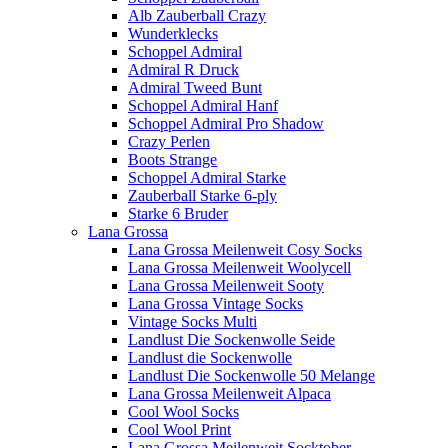
Alb Zauberball Crazy
Wunderklecks
Schoppel Admiral
Admiral R Druck
Admiral Tweed Bunt
Schoppel Admiral Hanf
Schoppel Admiral Pro Shadow
Crazy Perlen
Boots Strange
Schoppel Admiral Starke
Zauberball Starke 6-ply
Starke 6 Bruder
Lana Grossa
Lana Grossa Meilenweit Cosy Socks
Lana Grossa Meilenweit Woolycell
Lana Grossa Meilenweit Sooty
Lana Grossa Vintage Socks
Vintage Socks Multi
Landlust Die Sockenwolle Seide
Landlust die Sockenwolle
Landlust Die Sockenwolle 50 Melange
Lana Grossa Meilenweit Alpaca
Cool Wool Socks
Cool Wool Print
Lana Grossa Meilenweit Socktober