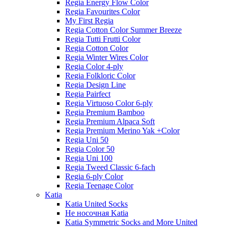
Regia Energy Flow Color
Regia Favourites Color
My First Regia
Regia Cotton Color Summer Breeze
Regia Tutti Frutti Color
Regia Cotton Color
Regia Winter Wires Color
Regia Color 4-ply
Regia Folkloric Color
Regia Design Line
Regia Pairfect
Regia Virtuoso Color 6-ply
Regia Premium Bamboo
Regia Premium Alpaca Soft
Regia Premium Merino Yak +Color
Regia Uni 50
Regia Color 50
Regia Uni 100
Regia Tweed Classic 6-fach
Regia 6-ply Color
Regia Teenage Color
Katia
Katia United Socks
Не носочная Katia
Katia Symmetric Socks and More United