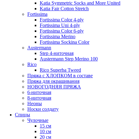
Katia Symmetric Socks and More United
Katia Fair Cotton Stretch
Fortissima
Fortissima Color 4-ply
Fortissima Uni 4-ply
Fortissima Color 6-ply
Fortissima Merino
Fortissima Sockina Color
Austermann
Step 4-ниточная
Austermann Step Merino 100
Rico
Rico Superba Tweed
Пряжа с ХЛОПКОМ в составе
Пряжа для окрашивания
НОВОГОДНЯЯ ПРЯЖА
6-ниточная
8-ниточная
Неоны
Носки солдату
Спицы
Чулочные
15 см
10 см
20 см