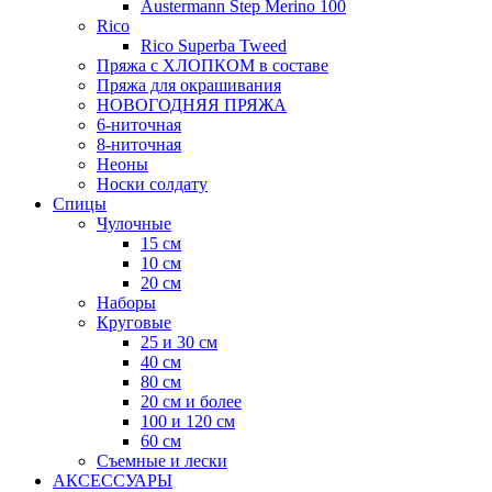
Austermann Step Merino 100
Rico
Rico Superba Tweed
Пряжа с ХЛОПКОМ в составе
Пряжа для окрашивания
НОВОГОДНЯЯ ПРЯЖА
6-ниточная
8-ниточная
Неоны
Носки солдату
Спицы
Чулочные
15 см
10 см
20 см
Наборы
Круговые
25 и 30 см
40 см
80 см
20 см и более
100 и 120 см
60 см
Съемные и лески
АКСЕССУАРЫ