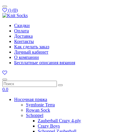
(
)
(
0
)
Скидки
Оплата
Доставка
Контакты
Как сделать заказ
Личный кабинет
О компании
Бесплатные описания вязания
0.0
Носочная пряжа
Symfonie Terra
Rowan Sock
Schoppel
Zauberball Crazy 4-ply
Crazy Boys
Schoppel Zauberball