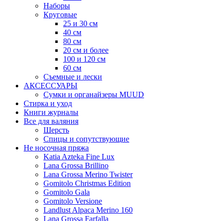
Наборы
Круговые
25 и 30 см
40 см
80 см
20 см и более
100 и 120 см
60 см
Съемные и лески
АКСЕССУАРЫ
Сумки и органайзеры MUUD
Стирка и уход
Книги журналы
Все для валяния
Шерсть
Спицы и сопутствующие
Не носочная пряжа
Katia Azteka Fine Lux
Lana Grossa Brillino
Lana Grossa Merino Twister
Gomitolo Christmas Edition
Gomitolo Gala
Gomitolo Versione
Landlust Alpaca Merino 160
Lana Grossa Farfalla