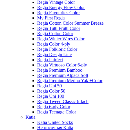
Regia Vintage Color
Regia Energy Flow Color
Regia Favourites Color
My First Regia
Regia Cotton Color Summer Breeze
Regia Tutti Frutti Color
Regia Cotton Color
Regia Winter Wires Color
Regia Color 4-ply
Regia Folkloric Color
Regia Design Line
Regia Pairfect
Regia Virtuoso Color 6-ply
Regia Premium Bamboo
Regia Premium Alpaca Soft
Regia Premium Merino Yak +Color
Regia Uni 50
Regia Color 50
Regia Uni 100
Regia Tweed Classic 6-fach
Regia 6-ply Color
Regia Teenage Color
Katia
Katia United Socks
Не носочная Katia