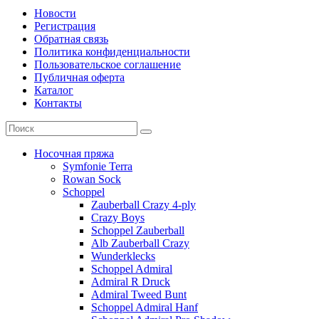
Новости
Регистрация
Обратная связь
Политика конфиденциальности
Пользовательское соглашение
Публичная оферта
Каталог
Контакты
Носочная пряжа
Symfonie Terra
Rowan Sock
Schoppel
Zauberball Crazy 4-ply
Crazy Boys
Schoppel Zauberball
Alb Zauberball Crazy
Wunderklecks
Schoppel Admiral
Admiral R Druck
Admiral Tweed Bunt
Schoppel Admiral Hanf