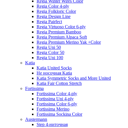
Regia Winter Wires Color
Regia Color 4-ply
Regia Folkloric Color
Regia Design Line
Regia Pairfect
Regia Virtuoso Color 6-ply
Regia Premium Bamboo
Regia Premium Alpaca Soft
Regia Premium Merino Yak +Color
Regia Uni 50
Regia Color 50
Regia Uni 100
Katia
Katia United Socks
Не носочная Katia
Katia Symmetric Socks and More United
Katia Fair Cotton Stretch
Fortissima
Fortissima Color 4-ply
Fortissima Uni 4-ply
Fortissima Color 6-ply
Fortissima Merino
Fortissima Sockina Color
Austermann
Step 4-ниточная