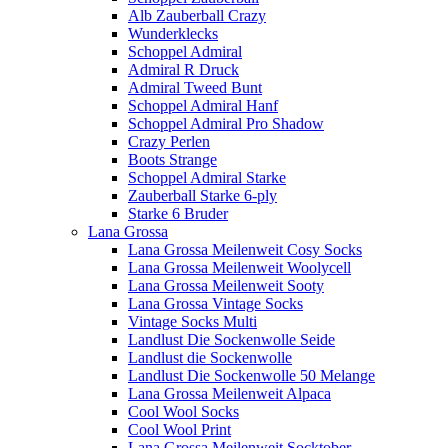
Alb Zauberball Crazy
Wunderklecks
Schoppel Admiral
Admiral R Druck
Admiral Tweed Bunt
Schoppel Admiral Hanf
Schoppel Admiral Pro Shadow
Crazy Perlen
Boots Strange
Schoppel Admiral Starke
Zauberball Starke 6-ply
Starke 6 Bruder
Lana Grossa
Lana Grossa Meilenweit Cosy Socks
Lana Grossa Meilenweit Woolycell
Lana Grossa Meilenweit Sooty
Lana Grossa Vintage Socks
Vintage Socks Multi
Landlust Die Sockenwolle Seide
Landlust die Sockenwolle
Landlust Die Sockenwolle 50 Melange
Lana Grossa Meilenweit Alpaca
Cool Wool Socks
Cool Wool Print
Lana Grossa Meilenweit Socktober