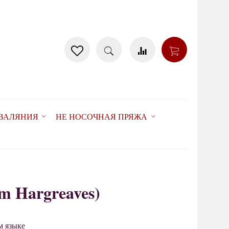
 ВАЛЯНИЯ
НЕ НОСОЧНАЯ ПРЯЖА
m Hargreaves)
товар отсутствует
м языке