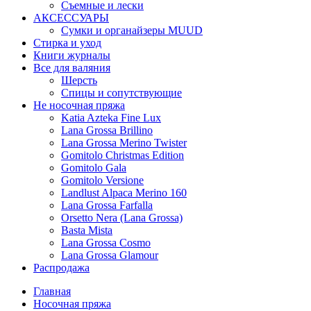
Съемные и лески
АКСЕССУАРЫ
Сумки и органайзеры MUUD
Стирка и уход
Книги журналы
Все для валяния
Шерсть
Спицы и сопутствующие
Не носочная пряжа
Katia Azteka Fine Lux
Lana Grossa Brillino
Lana Grossa Merino Twister
Gomitolo Christmas Edition
Gomitolo Gala
Gomitolo Versione
Landlust Alpaca Merino 160
Lana Grossa Farfalla
Orsetto Nera (Lana Grossa)
Basta Mista
Lana Grossa Cosmo
Lana Grossa Glamour
Распродажа
Главная
Носочная пряжа