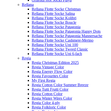
Gruendl Hot Socks Playa
Rellana
Rellana Flotte Socke Christmas
Rellana Flotte Socke Salina
Rellana Flotte Socke Kolibri
Rellana Flotte Socke Boucle
Rellana Flotte Socke Patagonia
Rellana Flotte Socke Patagonia Happy Dots
Rellana Flotte Socke Patagonia Mannersache
Rellana Flotte Socke Cashmere-Merino
Rellana Flotte Socke Uni 100
Rellana Flotte Socke Tweed Classic
Rellana Flotte Socke Uni 6-fach
Regia
Regia Christmas Edition 2025
Regia Vintage Color
Regia Energy Flow Color
Regia Favourites Color
My First Regia
Regia Cotton Color Summer Breeze
Regia Tutti Frutti Color
Regia Cotton Color
Regia Winter Wires Color
Regia Color 4-ply
Regia Folkloric Color