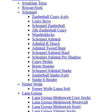
Symfonie Terra
Rowan Sock
Schoppel
Zauberball Crazy 4-ply
Crazy Boys
Schoppel Zauberball
Alb Zauberball Crazy
Wunderklecks
Schoppel Admiral
Admiral R Druck
Admiral Tweed Bunt
Schoppel Admiral Hanf
Schoppel Admiral Pro Shadow
Crazy Perlen
Boots Strange
Schoppel Admiral Starke
Zauberball Starke 6-ply
Starke 6 Bruder
Ferner Wolle
Ferner Wolle Lama Soft
Lana Grossa
Lana Grossa Meilenweit Cosy Socks
Lana Grossa Meilenweit Woolycell
Lana Grossa Meilenweit Sooty
Lana Grossa Vintage Socks