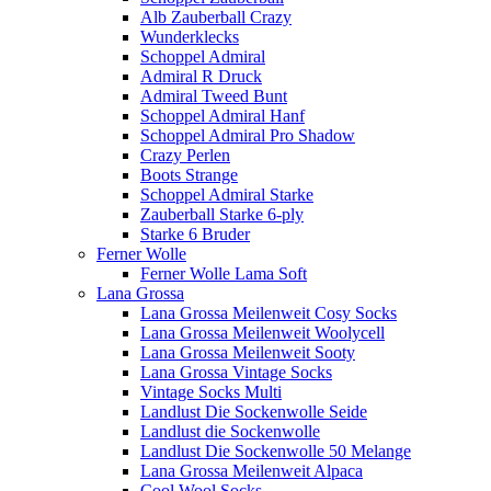
Alb Zauberball Crazy
Wunderklecks
Schoppel Admiral
Admiral R Druck
Admiral Tweed Bunt
Schoppel Admiral Hanf
Schoppel Admiral Pro Shadow
Crazy Perlen
Boots Strange
Schoppel Admiral Starke
Zauberball Starke 6-ply
Starke 6 Bruder
Ferner Wolle
Ferner Wolle Lama Soft
Lana Grossa
Lana Grossa Meilenweit Cosy Socks
Lana Grossa Meilenweit Woolycell
Lana Grossa Meilenweit Sooty
Lana Grossa Vintage Socks
Vintage Socks Multi
Landlust Die Sockenwolle Seide
Landlust die Sockenwolle
Landlust Die Sockenwolle 50 Melange
Lana Grossa Meilenweit Alpaca
Cool Wool Socks