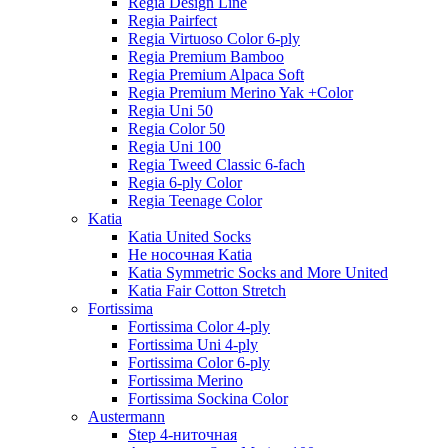
Regia Design Line
Regia Pairfect
Regia Virtuoso Color 6-ply
Regia Premium Bamboo
Regia Premium Alpaca Soft
Regia Premium Merino Yak +Color
Regia Uni 50
Regia Color 50
Regia Uni 100
Regia Tweed Classic 6-fach
Regia 6-ply Color
Regia Teenage Color
Katia
Katia United Socks
Не носочная Katia
Katia Symmetric Socks and More United
Katia Fair Cotton Stretch
Fortissima
Fortissima Color 4-ply
Fortissima Uni 4-ply
Fortissima Color 6-ply
Fortissima Merino
Fortissima Sockina Color
Austermann
Step 4-ниточная