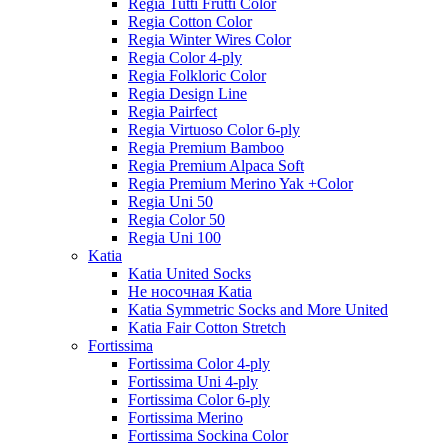
Regia Tutti Frutti Color
Regia Cotton Color
Regia Winter Wires Color
Regia Color 4-ply
Regia Folkloric Color
Regia Design Line
Regia Pairfect
Regia Virtuoso Color 6-ply
Regia Premium Bamboo
Regia Premium Alpaca Soft
Regia Premium Merino Yak +Color
Regia Uni 50
Regia Color 50
Regia Uni 100
Katia
Katia United Socks
Не носочная Katia
Katia Symmetric Socks and More United
Katia Fair Cotton Stretch
Fortissima
Fortissima Color 4-ply
Fortissima Uni 4-ply
Fortissima Color 6-ply
Fortissima Merino
Fortissima Sockina Color