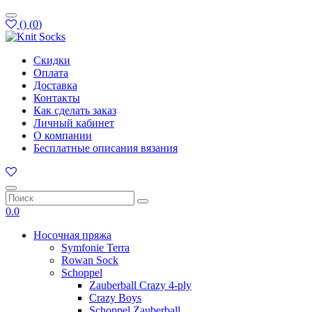
(
)
(
0
)
Скидки
Оплата
Доставка
Контакты
Как сделать заказ
Личный кабинет
О компании
Бесплатные описания вязания
0.0
Носочная пряжа
Symfonie Terra
Rowan Sock
Schoppel
Zauberball Crazy 4-ply
Crazy Boys
Schoppel Zauberball