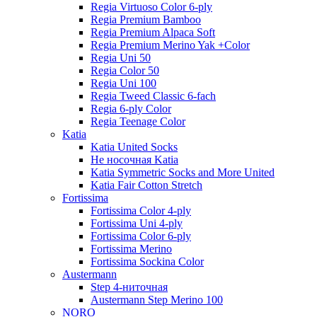
Regia Virtuoso Color 6-ply
Regia Premium Bamboo
Regia Premium Alpaca Soft
Regia Premium Merino Yak +Color
Regia Uni 50
Regia Color 50
Regia Uni 100
Regia Tweed Classic 6-fach
Regia 6-ply Color
Regia Teenage Color
Katia
Katia United Socks
Не носочная Katia
Katia Symmetric Socks and More United
Katia Fair Cotton Stretch
Fortissima
Fortissima Color 4-ply
Fortissima Uni 4-ply
Fortissima Color 6-ply
Fortissima Merino
Fortissima Sockina Color
Austermann
Step 4-ниточная
Austermann Step Merino 100
NORO