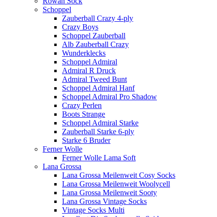
Rowan Sock
Schoppel
Zauberball Crazy 4-ply
Crazy Boys
Schoppel Zauberball
Alb Zauberball Crazy
Wunderklecks
Schoppel Admiral
Admiral R Druck
Admiral Tweed Bunt
Schoppel Admiral Hanf
Schoppel Admiral Pro Shadow
Crazy Perlen
Boots Strange
Schoppel Admiral Starke
Zauberball Starke 6-ply
Starke 6 Bruder
Ferner Wolle
Ferner Wolle Lama Soft
Lana Grossa
Lana Grossa Meilenweit Cosy Socks
Lana Grossa Meilenweit Woolycell
Lana Grossa Meilenweit Sooty
Lana Grossa Vintage Socks
Vintage Socks Multi