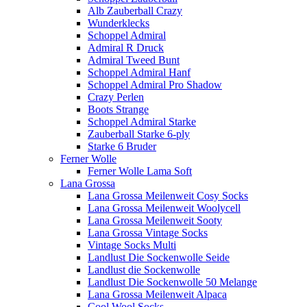
Alb Zauberball Crazy
Wunderklecks
Schoppel Admiral
Admiral R Druck
Admiral Tweed Bunt
Schoppel Admiral Hanf
Schoppel Admiral Pro Shadow
Crazy Perlen
Boots Strange
Schoppel Admiral Starke
Zauberball Starke 6-ply
Starke 6 Bruder
Ferner Wolle
Ferner Wolle Lama Soft
Lana Grossa
Lana Grossa Meilenweit Cosy Socks
Lana Grossa Meilenweit Woolycell
Lana Grossa Meilenweit Sooty
Lana Grossa Vintage Socks
Vintage Socks Multi
Landlust Die Sockenwolle Seide
Landlust die Sockenwolle
Landlust Die Sockenwolle 50 Melange
Lana Grossa Meilenweit Alpaca
Cool Wool Socks