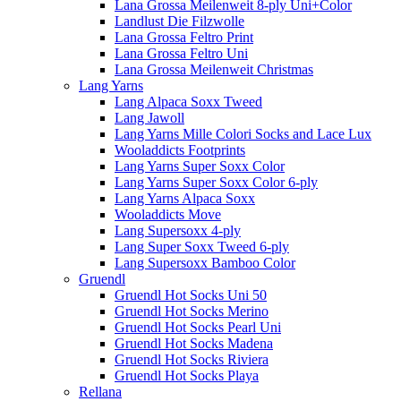
Lana Grossa Meilenweit 8-ply Uni+Color
Landlust Die Filzwolle
Lana Grossa Feltro Print
Lana Grossa Feltro Uni
Lana Grossa Meilenweit Christmas
Lang Yarns
Lang Alpaca Soxx Tweed
Lang Jawoll
Lang Yarns Mille Colori Socks and Lace Lux
Wooladdicts Footprints
Lang Yarns Super Soxx Color
Lang Yarns Super Soxx Color 6-ply
Lang Yarns Alpaca Soxx
Wooladdicts Move
Lang Supersoxx 4-ply
Lang Super Soxx Tweed 6-ply
Lang Supersoxx Bamboo Color
Gruendl
Gruendl Hot Socks Uni 50
Gruendl Hot Socks Merino
Gruendl Hot Socks Pearl Uni
Gruendl Hot Socks Madena
Gruendl Hot Socks Riviera
Gruendl Hot Socks Playa
Rellana