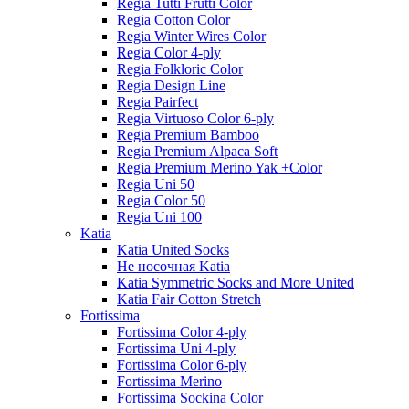
Regia Tutti Frutti Color
Regia Cotton Color
Regia Winter Wires Color
Regia Color 4-ply
Regia Folkloric Color
Regia Design Line
Regia Pairfect
Regia Virtuoso Color 6-ply
Regia Premium Bamboo
Regia Premium Alpaca Soft
Regia Premium Merino Yak +Color
Regia Uni 50
Regia Color 50
Regia Uni 100
Katia
Katia United Socks
Не носочная Katia
Katia Symmetric Socks and More United
Katia Fair Cotton Stretch
Fortissima
Fortissima Color 4-ply
Fortissima Uni 4-ply
Fortissima Color 6-ply
Fortissima Merino
Fortissima Sockina Color