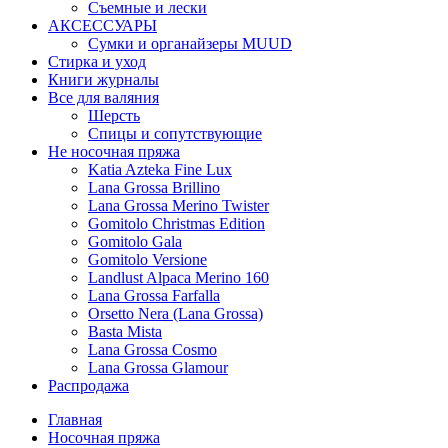
Съемные и лески
АКСЕССУАРЫ
Сумки и органайзеры MUUD
Стирка и уход
Книги журналы
Все для валяния
Шерсть
Спицы и сопутствующие
Не носочная пряжа
Katia Azteka Fine Lux
Lana Grossa Brillino
Lana Grossa Merino Twister
Gomitolo Christmas Edition
Gomitolo Gala
Gomitolo Versione
Landlust Alpaca Merino 160
Lana Grossa Farfalla
Orsetto Nera (Lana Grossa)
Basta Mista
Lana Grossa Cosmo
Lana Grossa Glamour
Распродажа
Главная
Носочная пряжа