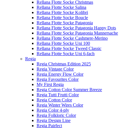
Rellana Flotte Socke Christmas
Rellana Flotte Socke Salina
Rellana Flotte Socke Kolibri
Rellana Flotte Socke Boucle
Rellana Flotte Socke Patagonia
Rellana Flotte Socke Patagonia Happy Dots
Rellana Flotte Socke Patagonia Mannersache
Rellana Flotte Socke Cashmere-Merino
Rellana Flotte Socke Uni 100
Rellana Flotte Socke Tweed Classic
Rellana Flotte Socke Uni 6-fach
Regia
Regia Christmas Edition 2025
Regia Vintage Color
Regia Energy Flow Color
Regia Favourites Color
My First Regia
Regia Cotton Color Summer Breeze
Regia Tutti Frutti Color
Regia Cotton Color
Regia Winter Wires Color
Regia Color 4-ply
Regia Folkloric Color
Regia Design Line
Regia Pairfect