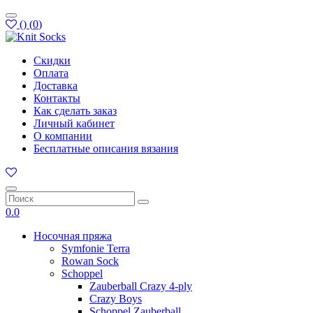
(
)
(
0
)
Скидки
Оплата
Доставка
Контакты
Как сделать заказ
Личный кабинет
О компании
Бесплатные описания вязания
0.0
Носочная пряжа
Symfonie Terra
Rowan Sock
Schoppel
Zauberball Crazy 4-ply
Crazy Boys
Schoppel Zauberball