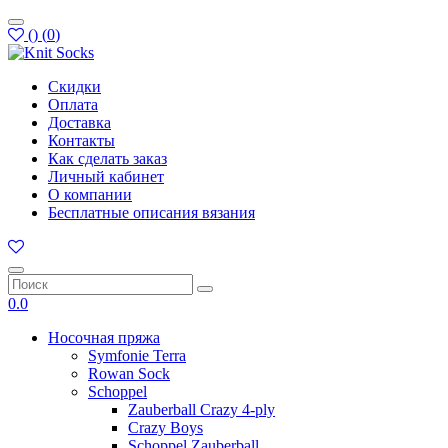
(
)
(
0
)
Скидки
Оплата
Доставка
Контакты
Как сделать заказ
Личный кабинет
О компании
Бесплатные описания вязания
0.0
Носочная пряжа
Symfonie Terra
Rowan Sock
Schoppel
Zauberball Crazy 4-ply
Crazy Boys
Schoppel Zauberball