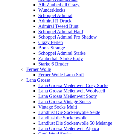
Alb Zauberball Crazy
Wunderklecks
Schoppel Admiral
Admiral R Druck
Admiral Tweed Bunt
Schoppel Admiral Hanf
Schoppel Admiral Pro Shadow
Crazy Perlen
Boots Strange
Schoppel Admiral Starke
Zauberball Starke 6-ply
Starke 6 Bruder
Ferner Wolle
Ferner Wolle Lama Soft
Lana Grossa
Lana Grossa Meilenweit Cosy Socks
Lana Grossa Meilenweit Woolycell
Lana Grossa Meilenweit Sooty
Lana Grossa Vintage Socks
Vintage Socks Multi
Landlust Die Sockenwolle Seide
Landlust die Sockenwolle
Landlust Die Sockenwolle 50 Melange
Lana Grossa Meilenweit Alpaca
Cool Wool Socks