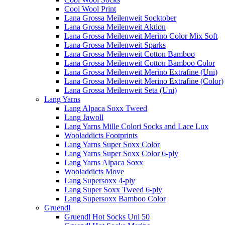
Cool Wool Print
Lana Grossa Meilenweit Socktober
Lana Grossa Meilenweit Aktion
Lana Grossa Meilenweit Merino Color Mix Soft
Lana Grossa Meilenweit Sparks
Lana Grossa Meilenweit Cotton Bamboo
Lana Grossa Meilenweit Cotton Bamboo Color
Lana Grossa Meilenweit Merino Extrafine (Uni)
Lana Grossa Meilenweit Merino Extrafine (Color)
Lana Grossa Meilenweit Seta (Uni)
Lang Yarns
Lang Alpaca Soxx Tweed
Lang Jawoll
Lang Yarns Mille Colori Socks and Lace Lux
Wooladdicts Footprints
Lang Yarns Super Soxx Color
Lang Yarns Super Soxx Color 6-ply
Lang Yarns Alpaca Soxx
Wooladdicts Move
Lang Supersoxx 4-ply
Lang Super Soxx Tweed 6-ply
Lang Supersoxx Bamboo Color
Gruendl
Gruendl Hot Socks Uni 50