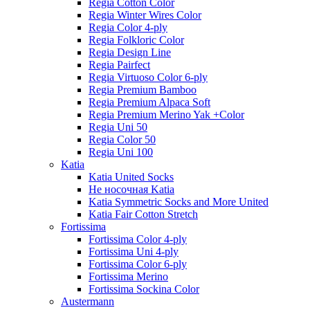
Regia Cotton Color
Regia Winter Wires Color
Regia Color 4-ply
Regia Folkloric Color
Regia Design Line
Regia Pairfect
Regia Virtuoso Color 6-ply
Regia Premium Bamboo
Regia Premium Alpaca Soft
Regia Premium Merino Yak +Color
Regia Uni 50
Regia Color 50
Regia Uni 100
Katia
Katia United Socks
Не носочная Katia
Katia Symmetric Socks and More United
Katia Fair Cotton Stretch
Fortissima
Fortissima Color 4-ply
Fortissima Uni 4-ply
Fortissima Color 6-ply
Fortissima Merino
Fortissima Sockina Color
Austermann