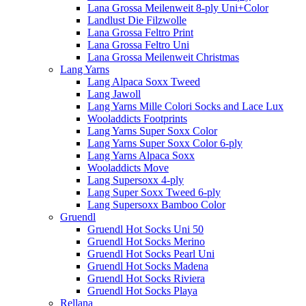
Lana Grossa Meilenweit 8-ply Uni+Color
Landlust Die Filzwolle
Lana Grossa Feltro Print
Lana Grossa Feltro Uni
Lana Grossa Meilenweit Christmas
Lang Yarns
Lang Alpaca Soxx Tweed
Lang Jawoll
Lang Yarns Mille Colori Socks and Lace Lux
Wooladdicts Footprints
Lang Yarns Super Soxx Color
Lang Yarns Super Soxx Color 6-ply
Lang Yarns Alpaca Soxx
Wooladdicts Move
Lang Supersoxx 4-ply
Lang Super Soxx Tweed 6-ply
Lang Supersoxx Bamboo Color
Gruendl
Gruendl Hot Socks Uni 50
Gruendl Hot Socks Merino
Gruendl Hot Socks Pearl Uni
Gruendl Hot Socks Madena
Gruendl Hot Socks Riviera
Gruendl Hot Socks Playa
Rellana