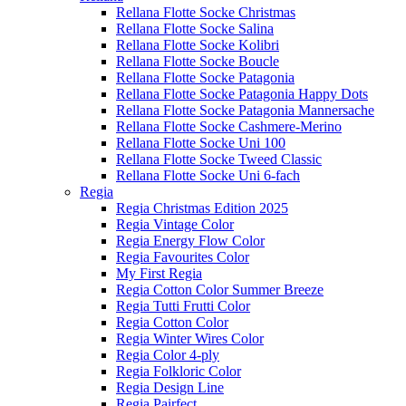
Rellana Flotte Socke Christmas
Rellana Flotte Socke Salina
Rellana Flotte Socke Kolibri
Rellana Flotte Socke Boucle
Rellana Flotte Socke Patagonia
Rellana Flotte Socke Patagonia Happy Dots
Rellana Flotte Socke Patagonia Mannersache
Rellana Flotte Socke Cashmere-Merino
Rellana Flotte Socke Uni 100
Rellana Flotte Socke Tweed Classic
Rellana Flotte Socke Uni 6-fach
Regia
Regia Christmas Edition 2025
Regia Vintage Color
Regia Energy Flow Color
Regia Favourites Color
My First Regia
Regia Cotton Color Summer Breeze
Regia Tutti Frutti Color
Regia Cotton Color
Regia Winter Wires Color
Regia Color 4-ply
Regia Folkloric Color
Regia Design Line
Regia Pairfect