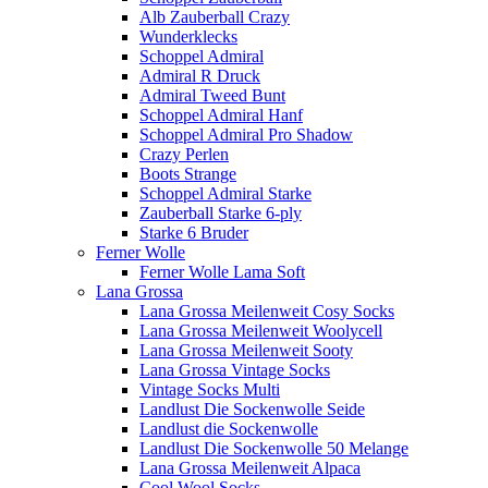
Alb Zauberball Crazy
Wunderklecks
Schoppel Admiral
Admiral R Druck
Admiral Tweed Bunt
Schoppel Admiral Hanf
Schoppel Admiral Pro Shadow
Crazy Perlen
Boots Strange
Schoppel Admiral Starke
Zauberball Starke 6-ply
Starke 6 Bruder
Ferner Wolle
Ferner Wolle Lama Soft
Lana Grossa
Lana Grossa Meilenweit Cosy Socks
Lana Grossa Meilenweit Woolycell
Lana Grossa Meilenweit Sooty
Lana Grossa Vintage Socks
Vintage Socks Multi
Landlust Die Sockenwolle Seide
Landlust die Sockenwolle
Landlust Die Sockenwolle 50 Melange
Lana Grossa Meilenweit Alpaca
Cool Wool Socks