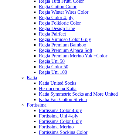
Regia Tutti Frutti Color
Regia Cotton Color
Regia Winter Wires Color
Regia Color 4-ply
Regia Folkloric Color
Regia Design Line
Regia Pairfect
Regia Virtuoso Color 6-ply
Regia Premium Bamboo
Regia Premium Alpaca Soft
Regia Premium Merino Yak +Color
Regia Uni 50
Regia Color 50
Regia Uni 100
Katia
Katia United Socks
Не носочная Katia
Katia Symmetric Socks and More United
Katia Fair Cotton Stretch
Fortissima
Fortissima Color 4-ply
Fortissima Uni 4-ply
Fortissima Color 6-ply
Fortissima Merino
Fortissima Sockina Color