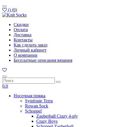
(
)
(
0
)
Скидки
Оплата
Доставка
Контакты
Как сделать заказ
Личный кабинет
О компании
Бесплатные описания вязания
0.0
Носочная пряжа
Symfonie Terra
Rowan Sock
Schoppel
Zauberball Crazy 4-ply
Crazy Boys
Schoppel Zauberball