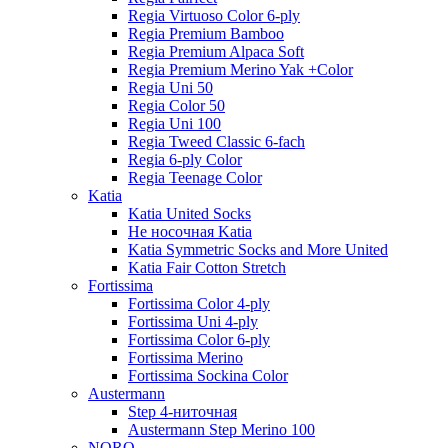
Regia Virtuoso Color 6-ply
Regia Premium Bamboo
Regia Premium Alpaca Soft
Regia Premium Merino Yak +Color
Regia Uni 50
Regia Color 50
Regia Uni 100
Regia Tweed Classic 6-fach
Regia 6-ply Color
Regia Teenage Color
Katia
Katia United Socks
Не носочная Katia
Katia Symmetric Socks and More United
Katia Fair Cotton Stretch
Fortissima
Fortissima Color 4-ply
Fortissima Uni 4-ply
Fortissima Color 6-ply
Fortissima Merino
Fortissima Sockina Color
Austermann
Step 4-ниточная
Austermann Step Merino 100
NORO