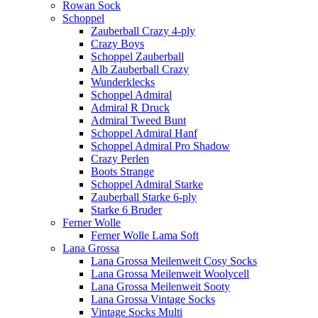
Rowan Sock
Schoppel
Zauberball Crazy 4-ply
Crazy Boys
Schoppel Zauberball
Alb Zauberball Crazy
Wunderklecks
Schoppel Admiral
Admiral R Druck
Admiral Tweed Bunt
Schoppel Admiral Hanf
Schoppel Admiral Pro Shadow
Crazy Perlen
Boots Strange
Schoppel Admiral Starke
Zauberball Starke 6-ply
Starke 6 Bruder
Ferner Wolle
Ferner Wolle Lama Soft
Lana Grossa
Lana Grossa Meilenweit Cosy Socks
Lana Grossa Meilenweit Woolycell
Lana Grossa Meilenweit Sooty
Lana Grossa Vintage Socks
Vintage Socks Multi