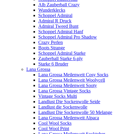
Alb Zauberball Crazy
Wunderklecks
Schoppel Admiral
Admiral R Druck
Admiral Tweed Bunt
Schoppel Admiral Hanf
Schoppel Admiral Pro Shadow
Crazy Perlen
Boots Strange
Schoppel Admiral Starke
Zauberball Starke 6-ply
Starke 6 Bruder
Lana Grossa
Lana Grossa Meilenweit Cosy Socks
Lana Grossa Meilenweit Woolycell
Lana Grossa Meilenweit Sooty
Lana Grossa Vintage Socks
Vintage Socks Multi
Landlust Die Sockenwolle Seide
Landlust die Sockenwolle
Landlust Die Sockenwolle 50 Melange
Lana Grossa Meilenweit Alpaca
Cool Wool Socks
Cool Wool Print
Lana Grossa Meilenweit Socktober