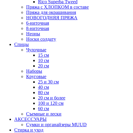
Rico Superba Tweed
Пряжа с ХЛОПКОМ в составе
Пряжа для окрашивания
НОВОГОДНЯЯ ПРЯЖА
6-ниточная
8-ниточная
Неоны
Носки солдату
Спицы
Чулочные
15 см
10 см
20 см
Наборы
Круговые
25 и 30 см
40 см
80 см
20 см и более
100 и 120 см
60 см
Съемные и лески
АКСЕССУАРЫ
Сумки и органайзеры MUUD
Стирка и уход