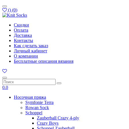
(
)
(
0
)
Скидки
Оплата
Доставка
Контакты
Как сделать заказ
Личный кабинет
О компании
Бесплатные описания вязания
0.0
Носочная пряжа
Symfonie Terra
Rowan Sock
Schoppel
Zauberball Crazy 4-ply
Crazy Boys
Schoppel Zauberball