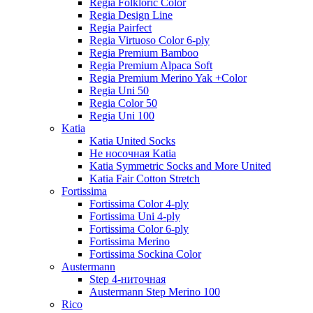
Regia Folkloric Color
Regia Design Line
Regia Pairfect
Regia Virtuoso Color 6-ply
Regia Premium Bamboo
Regia Premium Alpaca Soft
Regia Premium Merino Yak +Color
Regia Uni 50
Regia Color 50
Regia Uni 100
Katia
Katia United Socks
Не носочная Katia
Katia Symmetric Socks and More United
Katia Fair Cotton Stretch
Fortissima
Fortissima Color 4-ply
Fortissima Uni 4-ply
Fortissima Color 6-ply
Fortissima Merino
Fortissima Sockina Color
Austermann
Step 4-ниточная
Austermann Step Merino 100
Rico