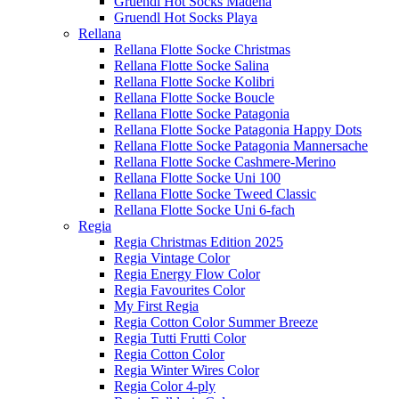
Gruendl Hot Socks Madena
Gruendl Hot Socks Playa
Rellana
Rellana Flotte Socke Christmas
Rellana Flotte Socke Salina
Rellana Flotte Socke Kolibri
Rellana Flotte Socke Boucle
Rellana Flotte Socke Patagonia
Rellana Flotte Socke Patagonia Happy Dots
Rellana Flotte Socke Patagonia Mannersache
Rellana Flotte Socke Cashmere-Merino
Rellana Flotte Socke Uni 100
Rellana Flotte Socke Tweed Classic
Rellana Flotte Socke Uni 6-fach
Regia
Regia Christmas Edition 2025
Regia Vintage Color
Regia Energy Flow Color
Regia Favourites Color
My First Regia
Regia Cotton Color Summer Breeze
Regia Tutti Frutti Color
Regia Cotton Color
Regia Winter Wires Color
Regia Color 4-ply