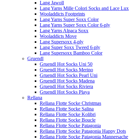
Lang Jawoll
Lang Yarns Mille Colori Socks and Lace Lux
Wooladdicts Footprints
Lang Yarns Super Soxx Color
Lang Yarns Super Soxx Color 6-ply
Lang Yarns Alpaca Soxx
Wooladdicts Move
Lang Supersoxx 4-ply
Lang Super Soxx Tweed 6-ply
Lang Supersoxx Bamboo Color
Gruendl
Gruendl Hot Socks Uni 50
Gruendl Hot Socks Merino
Gruendl Hot Socks Pearl Uni
Gruendl Hot Socks Madena
Gruendl Hot Socks Riviera
Gruendl Hot Socks Playa
Rellana
Rellana Flotte Socke Christmas
Rellana Flotte Socke Salina
Rellana Flotte Socke Kolibri
Rellana Flotte Socke Boucle
Rellana Flotte Socke Patagonia
Rellana Flotte Socke Patagonia Happy Dots
Rellana Flotte Socke Patagonia Mannersache