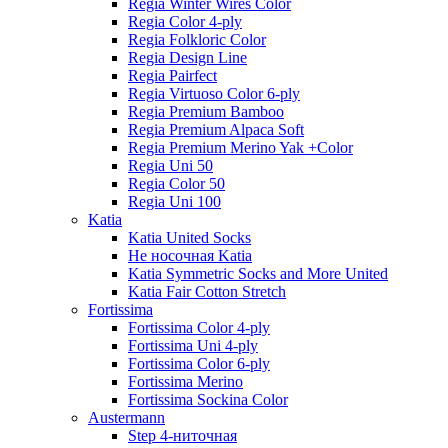
Regia Winter Wires Color
Regia Color 4-ply
Regia Folkloric Color
Regia Design Line
Regia Pairfect
Regia Virtuoso Color 6-ply
Regia Premium Bamboo
Regia Premium Alpaca Soft
Regia Premium Merino Yak +Color
Regia Uni 50
Regia Color 50
Regia Uni 100
Katia
Katia United Socks
Не носочная Katia
Katia Symmetric Socks and More United
Katia Fair Cotton Stretch
Fortissima
Fortissima Color 4-ply
Fortissima Uni 4-ply
Fortissima Color 6-ply
Fortissima Merino
Fortissima Sockina Color
Austermann
Step 4-ниточная