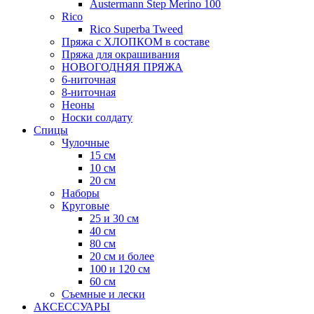
Austermann Step Merino 100
Rico
Rico Superba Tweed
Пряжа с ХЛОПКОМ в составе
Пряжа для окрашивания
НОВОГОДНЯЯ ПРЯЖА
6-ниточная
8-ниточная
Неоны
Носки солдату
Спицы
Чулочные
15 см
10 см
20 см
Наборы
Круговые
25 и 30 см
40 см
80 см
20 см и более
100 и 120 см
60 см
Съемные и лески
АКСЕССУАРЫ