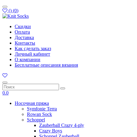
(
)
(
0
)
Скидки
Оплата
Доставка
Контакты
Как сделать заказ
Личный кабинет
О компании
Бесплатные описания вязания
0.0
Носочная пряжа
Symfonie Terra
Rowan Sock
Schoppel
Zauberball Crazy 4-ply
Crazy Boys
Schoppel Zauberball