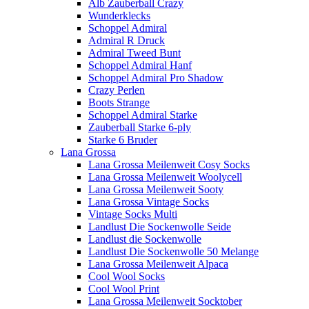
Alb Zauberball Crazy
Wunderklecks
Schoppel Admiral
Admiral R Druck
Admiral Tweed Bunt
Schoppel Admiral Hanf
Schoppel Admiral Pro Shadow
Crazy Perlen
Boots Strange
Schoppel Admiral Starke
Zauberball Starke 6-ply
Starke 6 Bruder
Lana Grossa
Lana Grossa Meilenweit Cosy Socks
Lana Grossa Meilenweit Woolycell
Lana Grossa Meilenweit Sooty
Lana Grossa Vintage Socks
Vintage Socks Multi
Landlust Die Sockenwolle Seide
Landlust die Sockenwolle
Landlust Die Sockenwolle 50 Melange
Lana Grossa Meilenweit Alpaca
Cool Wool Socks
Cool Wool Print
Lana Grossa Meilenweit Socktober