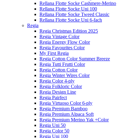
Rellana Flotte Socke Cashmere-Merino
Rellana Flotte Socke Uni 100
Rellana Flotte Socke Tweed Classic
Rellana Flotte Socke Uni 6-fach
Regia
Regia Christmas Edition 2025
Regia Vintage Color
Regia Energy Flow Color
Regia Favourites Color
My First Regia
Regia Cotton Color Summer Breeze
Regia Tutti Frutti Color
Regia Cotton Color
Regia Winter Wires Color
Regia Color 4-ply
Regia Folkloric Color
Regia Design Line
Regia Pairfect
Regia Virtuoso Color 6-ply
Regia Premium Bamboo
Regia Premium Alpaca Soft
Regia Premium Merino Yak +Color
Regia Uni 50
Regia Color 50
Regia Uni 100