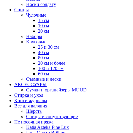
Носки солдату
Спицы
Чулочные
15 см
10 см
20 см
Наборы
Круговые
25 и 30 см
40 см
80 см
20 см и более
100 и 120 см
60 см
Съемные и лески
АКСЕССУАРЫ
Сумки и органайзеры MUUD
Стирка и уход
Книги журналы
Все для валяния
Шерсть
Спицы и сопутствующие
Не носочная пряжа
Katia Azteka Fine Lux
Lana Grossa Brillino