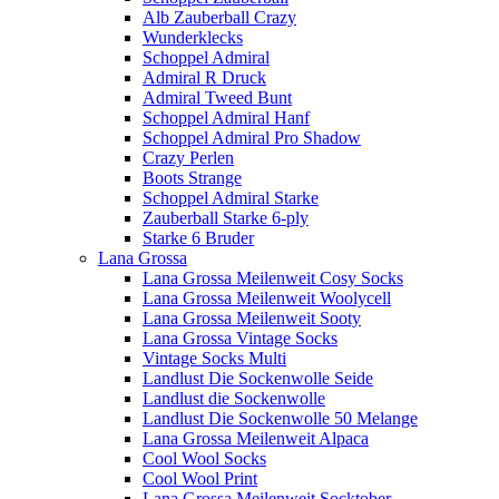
Alb Zauberball Crazy
Wunderklecks
Schoppel Admiral
Admiral R Druck
Admiral Tweed Bunt
Schoppel Admiral Hanf
Schoppel Admiral Pro Shadow
Crazy Perlen
Boots Strange
Schoppel Admiral Starke
Zauberball Starke 6-ply
Starke 6 Bruder
Lana Grossa
Lana Grossa Meilenweit Cosy Socks
Lana Grossa Meilenweit Woolycell
Lana Grossa Meilenweit Sooty
Lana Grossa Vintage Socks
Vintage Socks Multi
Landlust Die Sockenwolle Seide
Landlust die Sockenwolle
Landlust Die Sockenwolle 50 Melange
Lana Grossa Meilenweit Alpaca
Cool Wool Socks
Cool Wool Print
Lana Grossa Meilenweit Socktober