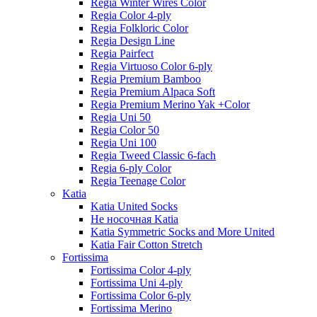
Regia Winter Wires Color
Regia Color 4-ply
Regia Folkloric Color
Regia Design Line
Regia Pairfect
Regia Virtuoso Color 6-ply
Regia Premium Bamboo
Regia Premium Alpaca Soft
Regia Premium Merino Yak +Color
Regia Uni 50
Regia Color 50
Regia Uni 100
Regia Tweed Classic 6-fach
Regia 6-ply Color
Regia Teenage Color
Katia
Katia United Socks
Не носочная Katia
Katia Symmetric Socks and More United
Katia Fair Cotton Stretch
Fortissima
Fortissima Color 4-ply
Fortissima Uni 4-ply
Fortissima Color 6-ply
Fortissima Merino