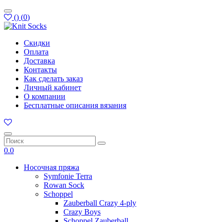
(
)
(
0
)
Скидки
Оплата
Доставка
Контакты
Как сделать заказ
Личный кабинет
О компании
Бесплатные описания вязания
0.0
Носочная пряжа
Symfonie Terra
Rowan Sock
Schoppel
Zauberball Crazy 4-ply
Crazy Boys
Schoppel Zauberball