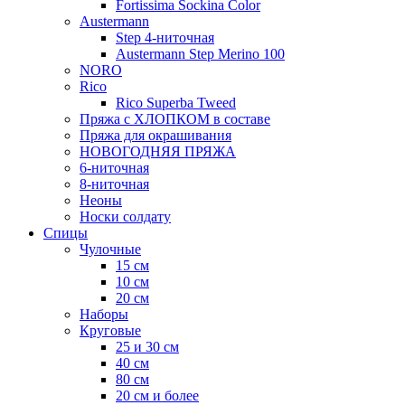
Fortissima Sockina Color
Austermann
Step 4-ниточная
Austermann Step Merino 100
NORO
Rico
Rico Superba Tweed
Пряжа с ХЛОПКОМ в составе
Пряжа для окрашивания
НОВОГОДНЯЯ ПРЯЖА
6-ниточная
8-ниточная
Неоны
Носки солдату
Спицы
Чулочные
15 см
10 см
20 см
Наборы
Круговые
25 и 30 см
40 см
80 см
20 см и более