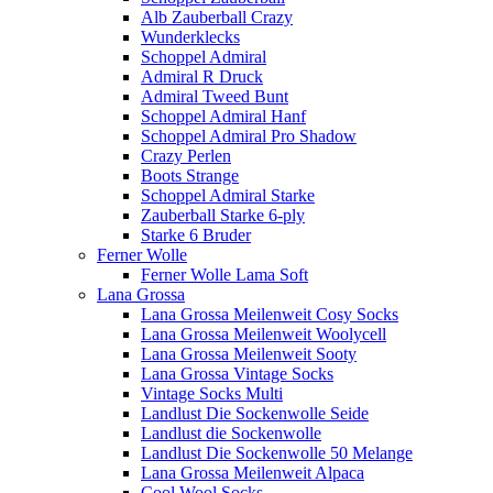
Alb Zauberball Crazy
Wunderklecks
Schoppel Admiral
Admiral R Druck
Admiral Tweed Bunt
Schoppel Admiral Hanf
Schoppel Admiral Pro Shadow
Crazy Perlen
Boots Strange
Schoppel Admiral Starke
Zauberball Starke 6-ply
Starke 6 Bruder
Ferner Wolle
Ferner Wolle Lama Soft
Lana Grossa
Lana Grossa Meilenweit Cosy Socks
Lana Grossa Meilenweit Woolycell
Lana Grossa Meilenweit Sooty
Lana Grossa Vintage Socks
Vintage Socks Multi
Landlust Die Sockenwolle Seide
Landlust die Sockenwolle
Landlust Die Sockenwolle 50 Melange
Lana Grossa Meilenweit Alpaca
Cool Wool Socks