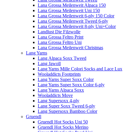
Lana Grossa Meilenweit Alpaca 150
Lana Grossa Meilenweit Uni 150
Lana Grossa Meilenweit 6-ply 150 Color
Lana Grossa Meilenweit Tweed 6-ply
Lana Grossa Meilenweit 8-ply Uni+Color
Landlust Die Filzwolle
Lana Grossa Feltro Print
Lana Grossa Feltro Uni
Lana Grossa Meilenweit Christmas
Lang Yarns
Lang Alpaca Soxx Tweed
Lang Jawoll
Lang Yarns Mille Colori Socks and Lace Lux
Wooladdicts Footprints
Lang Yarns Super Soxx Color
Lang Yarns Super Soxx Color 6-ply
Lang Yarns Alpaca Soxx
Wooladdicts Move
Lang Supersoxx 4-ply
Lang Super Soxx Tweed 6-ply
Lang Supersoxx Bamboo Color
Gruendl
Gruendl Hot Socks Uni 50
Gruendl Hot Socks Merino