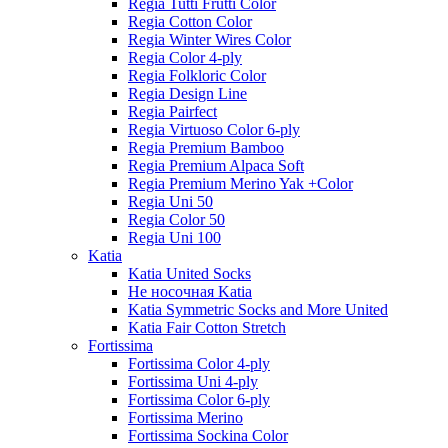
Regia Tutti Frutti Color
Regia Cotton Color
Regia Winter Wires Color
Regia Color 4-ply
Regia Folkloric Color
Regia Design Line
Regia Pairfect
Regia Virtuoso Color 6-ply
Regia Premium Bamboo
Regia Premium Alpaca Soft
Regia Premium Merino Yak +Color
Regia Uni 50
Regia Color 50
Regia Uni 100
Katia
Katia United Socks
Не носочная Katia
Katia Symmetric Socks and More United
Katia Fair Cotton Stretch
Fortissima
Fortissima Color 4-ply
Fortissima Uni 4-ply
Fortissima Color 6-ply
Fortissima Merino
Fortissima Sockina Color