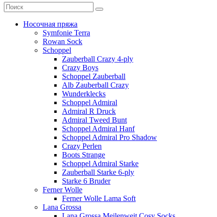
Носочная пряжа
Symfonie Terra
Rowan Sock
Schoppel
Zauberball Crazy 4-ply
Crazy Boys
Schoppel Zauberball
Alb Zauberball Crazy
Wunderklecks
Schoppel Admiral
Admiral R Druck
Admiral Tweed Bunt
Schoppel Admiral Hanf
Schoppel Admiral Pro Shadow
Crazy Perlen
Boots Strange
Schoppel Admiral Starke
Zauberball Starke 6-ply
Starke 6 Bruder
Ferner Wolle
Ferner Wolle Lama Soft
Lana Grossa
Lana Grossa Meilenweit Cosy Socks