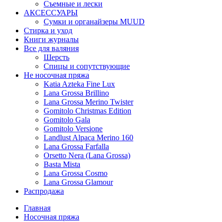
Съемные и лески
АКСЕССУАРЫ
Сумки и органайзеры MUUD
Стирка и уход
Книги журналы
Все для валяния
Шерсть
Спицы и сопутствующие
Не носочная пряжа
Katia Azteka Fine Lux
Lana Grossa Brillino
Lana Grossa Merino Twister
Gomitolo Christmas Edition
Gomitolo Gala
Gomitolo Versione
Landlust Alpaca Merino 160
Lana Grossa Farfalla
Orsetto Nera (Lana Grossa)
Basta Mista
Lana Grossa Cosmo
Lana Grossa Glamour
Распродажа
Главная
Носочная пряжа