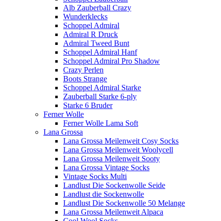
Alb Zauberball Crazy
Wunderklecks
Schoppel Admiral
Admiral R Druck
Admiral Tweed Bunt
Schoppel Admiral Hanf
Schoppel Admiral Pro Shadow
Crazy Perlen
Boots Strange
Schoppel Admiral Starke
Zauberball Starke 6-ply
Starke 6 Bruder
Ferner Wolle
Ferner Wolle Lama Soft
Lana Grossa
Lana Grossa Meilenweit Cosy Socks
Lana Grossa Meilenweit Woolycell
Lana Grossa Meilenweit Sooty
Lana Grossa Vintage Socks
Vintage Socks Multi
Landlust Die Sockenwolle Seide
Landlust die Sockenwolle
Landlust Die Sockenwolle 50 Melange
Lana Grossa Meilenweit Alpaca
Cool Wool Socks