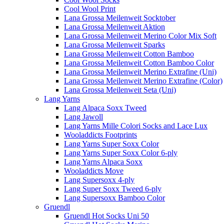
Cool Wool Print
Lana Grossa Meilenweit Socktober
Lana Grossa Meilenweit Aktion
Lana Grossa Meilenweit Merino Color Mix Soft
Lana Grossa Meilenweit Sparks
Lana Grossa Meilenweit Cotton Bamboo
Lana Grossa Meilenweit Cotton Bamboo Color
Lana Grossa Meilenweit Merino Extrafine (Uni)
Lana Grossa Meilenweit Merino Extrafine (Color)
Lana Grossa Meilenweit Seta (Uni)
Lang Yarns
Lang Alpaca Soxx Tweed
Lang Jawoll
Lang Yarns Mille Colori Socks and Lace Lux
Wooladdicts Footprints
Lang Yarns Super Soxx Color
Lang Yarns Super Soxx Color 6-ply
Lang Yarns Alpaca Soxx
Wooladdicts Move
Lang Supersoxx 4-ply
Lang Super Soxx Tweed 6-ply
Lang Supersoxx Bamboo Color
Gruendl
Gruendl Hot Socks Uni 50