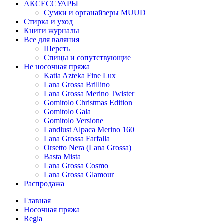
АКСЕССУАРЫ
Сумки и органайзеры MUUD
Стирка и уход
Книги журналы
Все для валяния
Шерсть
Спицы и сопутствующие
Не носочная пряжа
Katia Azteka Fine Lux
Lana Grossa Brillino
Lana Grossa Merino Twister
Gomitolo Christmas Edition
Gomitolo Gala
Gomitolo Versione
Landlust Alpaca Merino 160
Lana Grossa Farfalla
Orsetto Nera (Lana Grossa)
Basta Mista
Lana Grossa Cosmo
Lana Grossa Glamour
Распродажа
Главная
Носочная пряжа
Regia