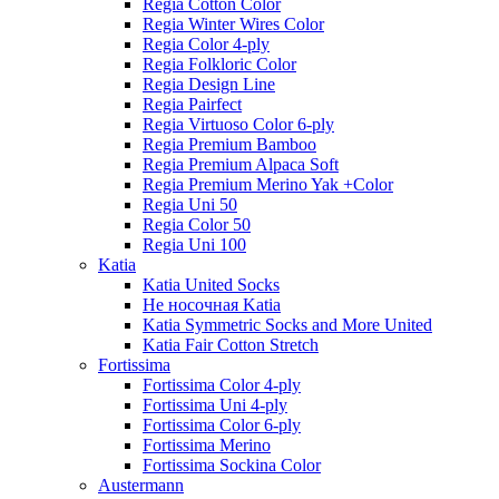
Regia Cotton Color
Regia Winter Wires Color
Regia Color 4-ply
Regia Folkloric Color
Regia Design Line
Regia Pairfect
Regia Virtuoso Color 6-ply
Regia Premium Bamboo
Regia Premium Alpaca Soft
Regia Premium Merino Yak +Color
Regia Uni 50
Regia Color 50
Regia Uni 100
Katia
Katia United Socks
Не носочная Katia
Katia Symmetric Socks and More United
Katia Fair Cotton Stretch
Fortissima
Fortissima Color 4-ply
Fortissima Uni 4-ply
Fortissima Color 6-ply
Fortissima Merino
Fortissima Sockina Color
Austermann