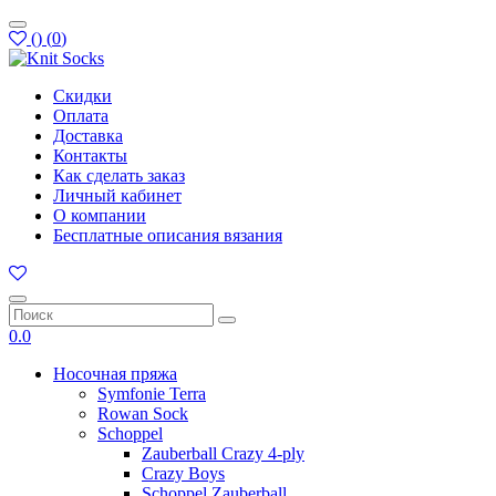
(
)
(
0
)
Скидки
Оплата
Доставка
Контакты
Как сделать заказ
Личный кабинет
О компании
Бесплатные описания вязания
0.0
Носочная пряжа
Symfonie Terra
Rowan Sock
Schoppel
Zauberball Crazy 4-ply
Crazy Boys
Schoppel Zauberball