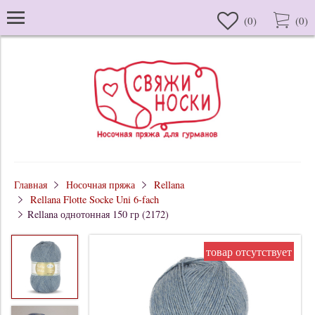
(
0
)
(
0
)
Главная
Носочная пряжа
Rellana
Rellana Flotte Socke Uni 6-fach
Rellana однотонная 150 гр (2172)
товар отсутствует