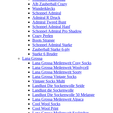
Alb Zauberball Crazy
Wunderklecks
Schoppel Admiral
Admiral R Druck
Admiral Tweed Bunt
Schoppel Admiral Hanf
Schoppel Admiral Pro Shadow
Crazy Perlen
Boots Strange
Schoppel Admiral Starke
Zauberball Starke 6-ply
Starke 6 Bruder
Lana Grossa
Lana Grossa Meilenweit Cosy Socks
Lana Grossa Meilenweit Woolycell
Lana Grossa Meilenweit Sooty
Lana Grossa Vintage Socks
Vintage Socks Multi
Landlust Die Sockenwolle Seide
Landlust die Sockenwolle
Landlust Die Sockenwolle 50 Melange
Lana Grossa Meilenweit Alpaca
Cool Wool Socks
Cool Wool Print
Lana Grossa Meilenweit Socktober