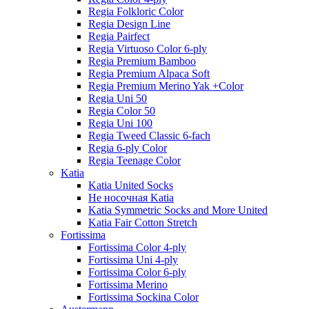
Regia Folkloric Color
Regia Design Line
Regia Pairfect
Regia Virtuoso Color 6-ply
Regia Premium Bamboo
Regia Premium Alpaca Soft
Regia Premium Merino Yak +Color
Regia Uni 50
Regia Color 50
Regia Uni 100
Regia Tweed Classic 6-fach
Regia 6-ply Color
Regia Teenage Color
Katia
Katia United Socks
Не носочная Katia
Katia Symmetric Socks and More United
Katia Fair Cotton Stretch
Fortissima
Fortissima Color 4-ply
Fortissima Uni 4-ply
Fortissima Color 6-ply
Fortissima Merino
Fortissima Sockina Color