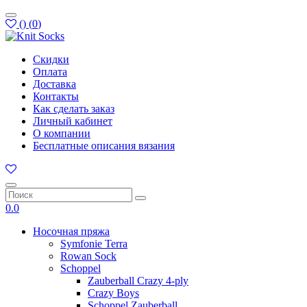
(
)
(
0
)
Скидки
Оплата
Доставка
Контакты
Как сделать заказ
Личный кабинет
О компании
Бесплатные описания вязания
0.0
Носочная пряжа
Symfonie Terra
Rowan Sock
Schoppel
Zauberball Crazy 4-ply
Crazy Boys
Schoppel Zauberball