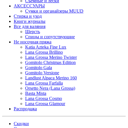
Съемные и лески
АКСЕССУАРЫ
Сумки и органайзеры MUUD
Стирка и уход
Книги журналы
Все для валяния
Шерсть
Спицы и сопутствующие
Не носочная пряжа
Katia Azteka Fine Lux
Lana Grossa Brillino
Lana Grossa Merino Twister
Gomitolo Christmas Edition
Gomitolo Gala
Gomitolo Versione
Landlust Alpaca Merino 160
Lana Grossa Farfalla
Orsetto Nera (Lana Grossa)
Basta Mista
Lana Grossa Cosmo
Lana Grossa Glamour
Распродажа
Скидки