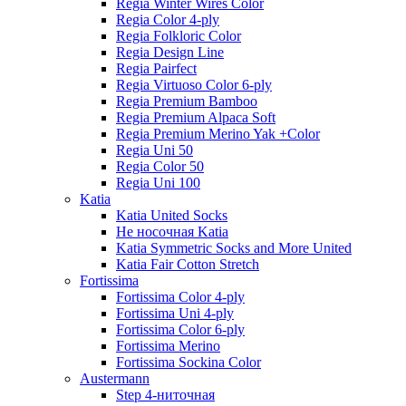
Regia Winter Wires Color
Regia Color 4-ply
Regia Folkloric Color
Regia Design Line
Regia Pairfect
Regia Virtuoso Color 6-ply
Regia Premium Bamboo
Regia Premium Alpaca Soft
Regia Premium Merino Yak +Color
Regia Uni 50
Regia Color 50
Regia Uni 100
Katia
Katia United Socks
Не носочная Katia
Katia Symmetric Socks and More United
Katia Fair Cotton Stretch
Fortissima
Fortissima Color 4-ply
Fortissima Uni 4-ply
Fortissima Color 6-ply
Fortissima Merino
Fortissima Sockina Color
Austermann
Step 4-ниточная