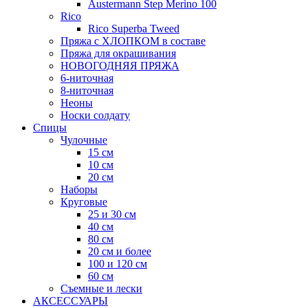
Austermann Step Merino 100
Rico
Rico Superba Tweed
Пряжа с ХЛОПКОМ в составе
Пряжа для окрашивания
НОВОГОДНЯЯ ПРЯЖА
6-ниточная
8-ниточная
Неоны
Носки солдату
Спицы
Чулочные
15 см
10 см
20 см
Наборы
Круговые
25 и 30 см
40 см
80 см
20 см и более
100 и 120 см
60 см
Съемные и лески
АКСЕССУАРЫ