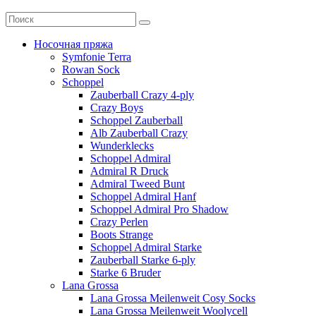
Носочная пряжа
Symfonie Terra
Rowan Sock
Schoppel
Zauberball Crazy 4-ply
Crazy Boys
Schoppel Zauberball
Alb Zauberball Crazy
Wunderklecks
Schoppel Admiral
Admiral R Druck
Admiral Tweed Bunt
Schoppel Admiral Hanf
Schoppel Admiral Pro Shadow
Crazy Perlen
Boots Strange
Schoppel Admiral Starke
Zauberball Starke 6-ply
Starke 6 Bruder
Lana Grossa
Lana Grossa Meilenweit Cosy Socks
Lana Grossa Meilenweit Woolycell