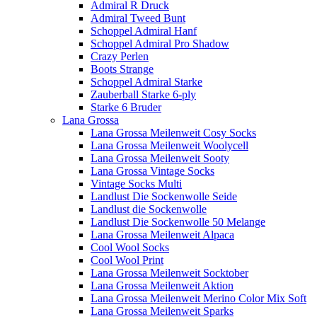
Admiral R Druck
Admiral Tweed Bunt
Schoppel Admiral Hanf
Schoppel Admiral Pro Shadow
Crazy Perlen
Boots Strange
Schoppel Admiral Starke
Zauberball Starke 6-ply
Starke 6 Bruder
Lana Grossa
Lana Grossa Meilenweit Cosy Socks
Lana Grossa Meilenweit Woolycell
Lana Grossa Meilenweit Sooty
Lana Grossa Vintage Socks
Vintage Socks Multi
Landlust Die Sockenwolle Seide
Landlust die Sockenwolle
Landlust Die Sockenwolle 50 Melange
Lana Grossa Meilenweit Alpaca
Cool Wool Socks
Cool Wool Print
Lana Grossa Meilenweit Socktober
Lana Grossa Meilenweit Aktion
Lana Grossa Meilenweit Merino Color Mix Soft
Lana Grossa Meilenweit Sparks