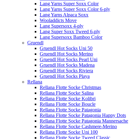
Lang Yarns Super Soxx Color
Lang Yarns Super Soxx Color 6-ply
Lang Yarns Alpaca Soxx
Wooladdicts Move
Lang Supersoxx 4-ply
Lang Super Soxx Tweed 6-ply
Lang Supersoxx Bamboo Color
Gruendl
Gruendl Hot Socks Uni 50
Gruendl Hot Socks Merino
Gruendl Hot Socks Pearl Uni
Gruendl Hot Socks Madena
Gruendl Hot Socks Riviera
Gruendl Hot Socks Playa
Rellana
Rellana Flotte Socke Christmas
Rellana Flotte Socke Salina
Rellana Flotte Socke Kolibri
Rellana Flotte Socke Boucle
Rellana Flotte Socke Patagonia
Rellana Flotte Socke Patagonia Happy Dots
Rellana Flotte Socke Patagonia Mannersache
Rellana Flotte Socke Cashmere-Merino
Rellana Flotte Socke Uni 100
Rellana Flotte Socke Tweed Classic