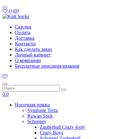
(
)
(
0
)
Скидки
Оплата
Доставка
Контакты
Как сделать заказ
Личный кабинет
О компании
Бесплатные описания вязания
0.0
Носочная пряжа
Symfonie Terra
Rowan Sock
Schoppel
Zauberball Crazy 4-ply
Crazy Boys
Schoppel Zauberball