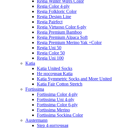
Regia Winter Wires Color
Regia Color 4-ply
Regia Folkloric Color
Regia Design Line
Regia Pairfect
Regia Virtuoso Color 6-ply
Regia Premium Bamboo
Regia Premium Alpaca Soft
Regia Premium Merino Yak +Color
Regia Uni 50
Regia Color 50
Regia Uni 100
Katia
Katia United Socks
Не носочная Katia
Katia Symmetric Socks and More United
Katia Fair Cotton Stretch
Fortissima
Fortissima Color 4-ply
Fortissima Uni 4-ply
Fortissima Color 6-ply
Fortissima Merino
Fortissima Sockina Color
Austermann
Step 4-ниточная