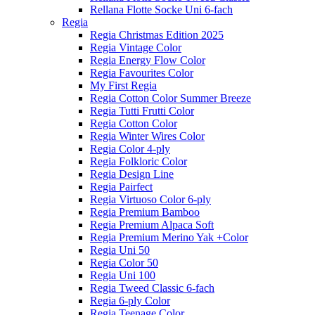
Rellana Flotte Socke Uni 6-fach
Regia
Regia Christmas Edition 2025
Regia Vintage Color
Regia Energy Flow Color
Regia Favourites Color
My First Regia
Regia Cotton Color Summer Breeze
Regia Tutti Frutti Color
Regia Cotton Color
Regia Winter Wires Color
Regia Color 4-ply
Regia Folkloric Color
Regia Design Line
Regia Pairfect
Regia Virtuoso Color 6-ply
Regia Premium Bamboo
Regia Premium Alpaca Soft
Regia Premium Merino Yak +Color
Regia Uni 50
Regia Color 50
Regia Uni 100
Regia Tweed Classic 6-fach
Regia 6-ply Color
Regia Teenage Color