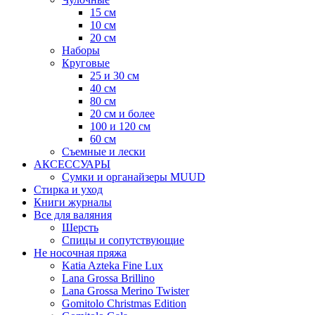
15 см
10 см
20 см
Наборы
Круговые
25 и 30 см
40 см
80 см
20 см и более
100 и 120 см
60 см
Съемные и лески
АКСЕССУАРЫ
Сумки и органайзеры MUUD
Стирка и уход
Книги журналы
Все для валяния
Шерсть
Спицы и сопутствующие
Не носочная пряжа
Katia Azteka Fine Lux
Lana Grossa Brillino
Lana Grossa Merino Twister
Gomitolo Christmas Edition