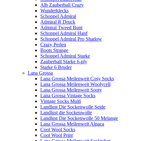
Alb Zauberball Crazy
Wunderklecks
Schoppel Admiral
Admiral R Druck
Admiral Tweed Bunt
Schoppel Admiral Hanf
Schoppel Admiral Pro Shadow
Crazy Perlen
Boots Strange
Schoppel Admiral Starke
Zauberball Starke 6-ply
Starke 6 Bruder
Lana Grossa
Lana Grossa Meilenweit Cosy Socks
Lana Grossa Meilenweit Woolycell
Lana Grossa Meilenweit Sooty
Lana Grossa Vintage Socks
Vintage Socks Multi
Landlust Die Sockenwolle Seide
Landlust die Sockenwolle
Landlust Die Sockenwolle 50 Melange
Lana Grossa Meilenweit Alpaca
Cool Wool Socks
Cool Wool Print
Lana Grossa Meilenweit Socktober