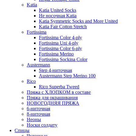
Katia
Katia United Socks
Не носочная Katia
Katia Symmetric Socks and More United
Katia Fair Cotton Stretch
Fortissima
Fortissima Color 4-ply
Fortissima Uni 4-ply
Fortissima Color 6-ply
Fortissima Merino
Fortissima Sockina Color
Austermann
Step 4-ниточная
Austermann Step Merino 100
Rico
Rico Superba Tweed
Пряжа с ХЛОПКОМ в составе
Пряжа для окрашивания
НОВОГОДНЯЯ ПРЯЖА
6-ниточная
8-ниточная
Неоны
Носки солдату
Спицы
Чулочные