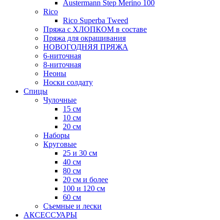
Austermann Step Merino 100
Rico
Rico Superba Tweed
Пряжа с ХЛОПКОМ в составе
Пряжа для окрашивания
НОВОГОДНЯЯ ПРЯЖА
6-ниточная
8-ниточная
Неоны
Носки солдату
Спицы
Чулочные
15 см
10 см
20 см
Наборы
Круговые
25 и 30 см
40 см
80 см
20 см и более
100 и 120 см
60 см
Съемные и лески
АКСЕССУАРЫ