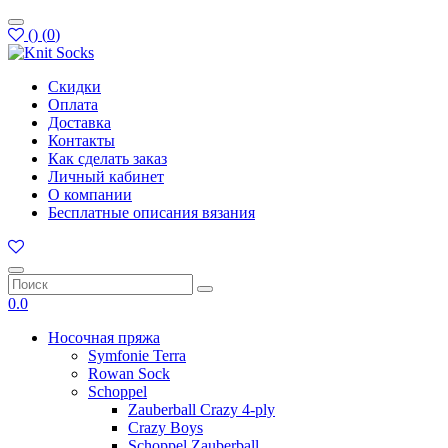
(
)
(
0
)
Скидки
Оплата
Доставка
Контакты
Как сделать заказ
Личный кабинет
О компании
Бесплатные описания вязания
0.0
Носочная пряжа
Symfonie Terra
Rowan Sock
Schoppel
Zauberball Crazy 4-ply
Crazy Boys
Schoppel Zauberball