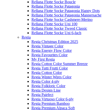
Rellana Flotte Socke Boucle
Rellana Flotte Socke Patagonia
Rellana Flotte Socke Patagonia Happy Dots
Rellana Flotte Socke Patagonia Mannersache
Rellana Flotte Socke Cashmere-Merino
Rellana Flotte Socke Uni 100
Rellana Flotte Socke Tweed Classic
Rellana Flotte Socke Uni 6-fach
Regia
Regia Christmas Edition 2025
Regia Vintage Color
Regia Energy Flow Color
Regia Favourites Color
My First Regia
Regia Cotton Color Summer Breeze
Regia Tutti Frutti Color
Regia Cotton Color
Regia Winter Wires Color
Regia Color 4-ply
Regia Folkloric Color
Regia Design Line
Regia Pairfect
Regia Virtuoso Color 6-ply
Regia Premium Bamboo
Regia Premium Alpaca Soft