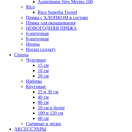
Austermann Step Merino 100
Rico
Rico Superba Tweed
Пряжа с ХЛОПКОМ в составе
Пряжа для окрашивания
НОВОГОДНЯЯ ПРЯЖА
6-ниточная
8-ниточная
Неоны
Носки солдату
Спицы
Чулочные
15 см
10 см
20 см
Наборы
Круговые
25 и 30 см
40 см
80 см
20 см и более
100 и 120 см
60 см
Съемные и лески
АКСЕССУАРЫ