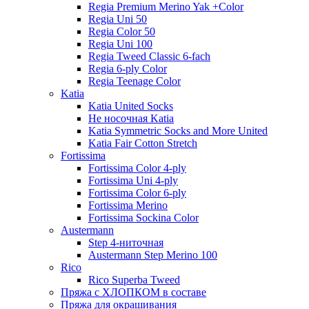
Regia Premium Merino Yak +Color
Regia Uni 50
Regia Color 50
Regia Uni 100
Regia Tweed Classic 6-fach
Regia 6-ply Color
Regia Teenage Color
Katia
Katia United Socks
Не носочная Katia
Katia Symmetric Socks and More United
Katia Fair Cotton Stretch
Fortissima
Fortissima Color 4-ply
Fortissima Uni 4-ply
Fortissima Color 6-ply
Fortissima Merino
Fortissima Sockina Color
Austermann
Step 4-ниточная
Austermann Step Merino 100
Rico
Rico Superba Tweed
Пряжа с ХЛОПКОМ в составе
Пряжа для окрашивания