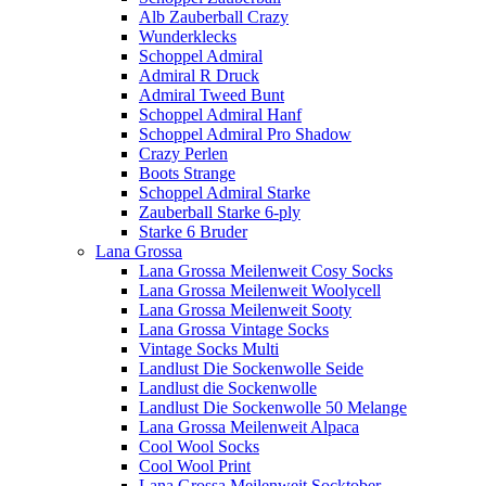
Alb Zauberball Crazy
Wunderklecks
Schoppel Admiral
Admiral R Druck
Admiral Tweed Bunt
Schoppel Admiral Hanf
Schoppel Admiral Pro Shadow
Crazy Perlen
Boots Strange
Schoppel Admiral Starke
Zauberball Starke 6-ply
Starke 6 Bruder
Lana Grossa
Lana Grossa Meilenweit Cosy Socks
Lana Grossa Meilenweit Woolycell
Lana Grossa Meilenweit Sooty
Lana Grossa Vintage Socks
Vintage Socks Multi
Landlust Die Sockenwolle Seide
Landlust die Sockenwolle
Landlust Die Sockenwolle 50 Melange
Lana Grossa Meilenweit Alpaca
Cool Wool Socks
Cool Wool Print
Lana Grossa Meilenweit Socktober