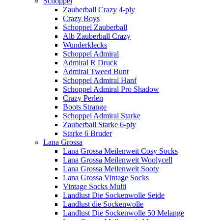
Schoppel
Zauberball Crazy 4-ply
Crazy Boys
Schoppel Zauberball
Alb Zauberball Crazy
Wunderklecks
Schoppel Admiral
Admiral R Druck
Admiral Tweed Bunt
Schoppel Admiral Hanf
Schoppel Admiral Pro Shadow
Crazy Perlen
Boots Strange
Schoppel Admiral Starke
Zauberball Starke 6-ply
Starke 6 Bruder
Lana Grossa
Lana Grossa Meilenweit Cosy Socks
Lana Grossa Meilenweit Woolycell
Lana Grossa Meilenweit Sooty
Lana Grossa Vintage Socks
Vintage Socks Multi
Landlust Die Sockenwolle Seide
Landlust die Sockenwolle
Landlust Die Sockenwolle 50 Melange