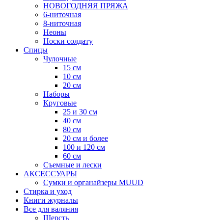
НОВОГОДНЯЯ ПРЯЖА
6-ниточная
8-ниточная
Неоны
Носки солдату
Спицы
Чулочные
15 см
10 см
20 см
Наборы
Круговые
25 и 30 см
40 см
80 см
20 см и более
100 и 120 см
60 см
Съемные и лески
АКСЕССУАРЫ
Сумки и органайзеры MUUD
Стирка и уход
Книги журналы
Все для валяния
Шерсть