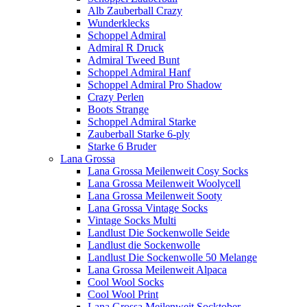
Alb Zauberball Crazy
Wunderklecks
Schoppel Admiral
Admiral R Druck
Admiral Tweed Bunt
Schoppel Admiral Hanf
Schoppel Admiral Pro Shadow
Crazy Perlen
Boots Strange
Schoppel Admiral Starke
Zauberball Starke 6-ply
Starke 6 Bruder
Lana Grossa
Lana Grossa Meilenweit Cosy Socks
Lana Grossa Meilenweit Woolycell
Lana Grossa Meilenweit Sooty
Lana Grossa Vintage Socks
Vintage Socks Multi
Landlust Die Sockenwolle Seide
Landlust die Sockenwolle
Landlust Die Sockenwolle 50 Melange
Lana Grossa Meilenweit Alpaca
Cool Wool Socks
Cool Wool Print
Lana Grossa Meilenweit Socktober