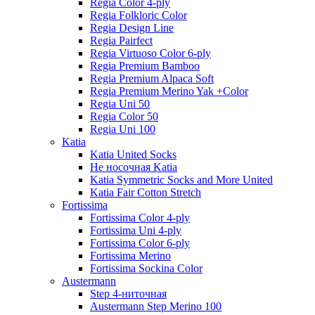
Regia Color 4-ply
Regia Folkloric Color
Regia Design Line
Regia Pairfect
Regia Virtuoso Color 6-ply
Regia Premium Bamboo
Regia Premium Alpaca Soft
Regia Premium Merino Yak +Color
Regia Uni 50
Regia Color 50
Regia Uni 100
Katia
Katia United Socks
Не носочная Katia
Katia Symmetric Socks and More United
Katia Fair Cotton Stretch
Fortissima
Fortissima Color 4-ply
Fortissima Uni 4-ply
Fortissima Color 6-ply
Fortissima Merino
Fortissima Sockina Color
Austermann
Step 4-ниточная
Austermann Step Merino 100