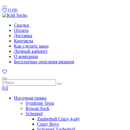
(
)
(
0
)
Скидки
Оплата
Доставка
Контакты
Как сделать заказ
Личный кабинет
О компании
Бесплатные описания вязания
0.0
Носочная пряжа
Symfonie Terra
Rowan Sock
Schoppel
Zauberball Crazy 4-ply
Crazy Boys
Schoppel Zauberball