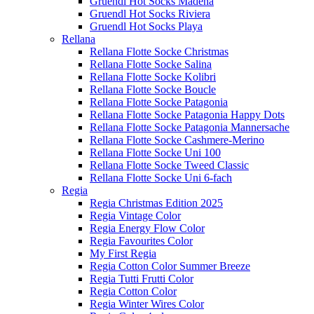
Gruendl Hot Socks Madena
Gruendl Hot Socks Riviera
Gruendl Hot Socks Playa
Rellana
Rellana Flotte Socke Christmas
Rellana Flotte Socke Salina
Rellana Flotte Socke Kolibri
Rellana Flotte Socke Boucle
Rellana Flotte Socke Patagonia
Rellana Flotte Socke Patagonia Happy Dots
Rellana Flotte Socke Patagonia Mannersache
Rellana Flotte Socke Cashmere-Merino
Rellana Flotte Socke Uni 100
Rellana Flotte Socke Tweed Classic
Rellana Flotte Socke Uni 6-fach
Regia
Regia Christmas Edition 2025
Regia Vintage Color
Regia Energy Flow Color
Regia Favourites Color
My First Regia
Regia Cotton Color Summer Breeze
Regia Tutti Frutti Color
Regia Cotton Color
Regia Winter Wires Color