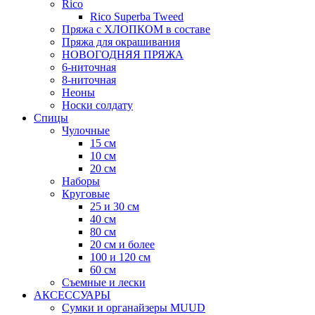
Rico
Rico Superba Tweed
Пряжа с ХЛОПКОМ в составе
Пряжа для окрашивания
НОВОГОДНЯЯ ПРЯЖА
6-ниточная
8-ниточная
Неоны
Носки солдату
Спицы
Чулочные
15 см
10 см
20 см
Наборы
Круговые
25 и 30 см
40 см
80 см
20 см и более
100 и 120 см
60 см
Съемные и лески
АКСЕССУАРЫ
Сумки и органайзеры MUUD