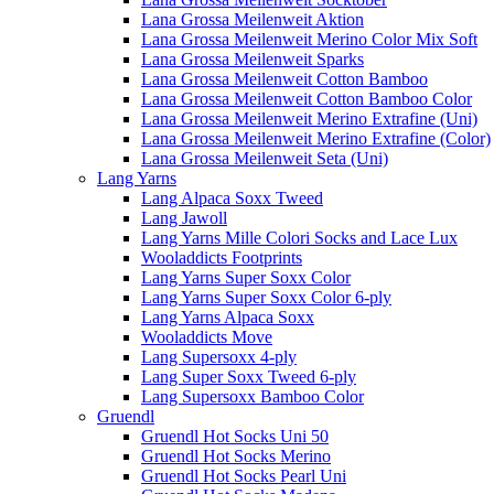
Lana Grossa Meilenweit Aktion
Lana Grossa Meilenweit Merino Color Mix Soft
Lana Grossa Meilenweit Sparks
Lana Grossa Meilenweit Cotton Bamboo
Lana Grossa Meilenweit Cotton Bamboo Color
Lana Grossa Meilenweit Merino Extrafine (Uni)
Lana Grossa Meilenweit Merino Extrafine (Color)
Lana Grossa Meilenweit Seta (Uni)
Lang Yarns
Lang Alpaca Soxx Tweed
Lang Jawoll
Lang Yarns Mille Colori Socks and Lace Lux
Wooladdicts Footprints
Lang Yarns Super Soxx Color
Lang Yarns Super Soxx Color 6-ply
Lang Yarns Alpaca Soxx
Wooladdicts Move
Lang Supersoxx 4-ply
Lang Super Soxx Tweed 6-ply
Lang Supersoxx Bamboo Color
Gruendl
Gruendl Hot Socks Uni 50
Gruendl Hot Socks Merino
Gruendl Hot Socks Pearl Uni