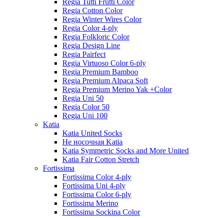
Regia Tutti Frutti Color
Regia Cotton Color
Regia Winter Wires Color
Regia Color 4-ply
Regia Folkloric Color
Regia Design Line
Regia Pairfect
Regia Virtuoso Color 6-ply
Regia Premium Bamboo
Regia Premium Alpaca Soft
Regia Premium Merino Yak +Color
Regia Uni 50
Regia Color 50
Regia Uni 100
Katia
Katia United Socks
Не носочная Katia
Katia Symmetric Socks and More United
Katia Fair Cotton Stretch
Fortissima
Fortissima Color 4-ply
Fortissima Uni 4-ply
Fortissima Color 6-ply
Fortissima Merino
Fortissima Sockina Color