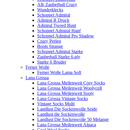
Alb Zauberball Crazy
Wunderklecks
Schoppel Admiral
Admiral R Druck
Admiral Tweed Bunt
Schoppel Admiral Hanf
Schoppel Admiral Pro Shadow
Crazy Perlen
Boots Strange
Schoppel Admiral Starke
Zauberball Starke 6-ply
Starke 6 Bruder
Ferner Wolle
Ferner Wolle Lama Soft
Lana Grossa
Lana Grossa Meilenweit Cosy Socks
Lana Grossa Meilenweit Woolycell
Lana Grossa Meilenweit Sooty
Lana Grossa Vintage Socks
Vintage Socks Multi
Landlust Die Sockenwolle Seide
Landlust die Sockenwolle
Landlust Die Sockenwolle 50 Melange
Lana Grossa Meilenweit Alpaca
Cool Wool Socks