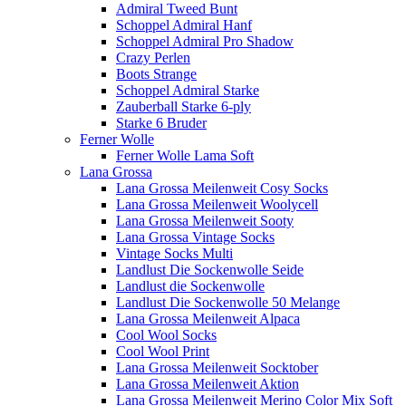
Admiral Tweed Bunt
Schoppel Admiral Hanf
Schoppel Admiral Pro Shadow
Crazy Perlen
Boots Strange
Schoppel Admiral Starke
Zauberball Starke 6-ply
Starke 6 Bruder
Ferner Wolle
Ferner Wolle Lama Soft
Lana Grossa
Lana Grossa Meilenweit Cosy Socks
Lana Grossa Meilenweit Woolycell
Lana Grossa Meilenweit Sooty
Lana Grossa Vintage Socks
Vintage Socks Multi
Landlust Die Sockenwolle Seide
Landlust die Sockenwolle
Landlust Die Sockenwolle 50 Melange
Lana Grossa Meilenweit Alpaca
Cool Wool Socks
Cool Wool Print
Lana Grossa Meilenweit Socktober
Lana Grossa Meilenweit Aktion
Lana Grossa Meilenweit Merino Color Mix Soft