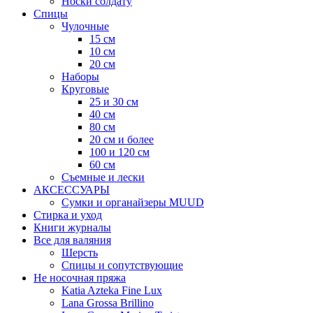
Носки солдату
Спицы
Чулочные
15 см
10 см
20 см
Наборы
Круговые
25 и 30 см
40 см
80 см
20 см и более
100 и 120 см
60 см
Съемные и лески
АКСЕССУАРЫ
Сумки и органайзеры MUUD
Стирка и уход
Книги журналы
Все для валяния
Шерсть
Спицы и сопутствующие
Не носочная пряжа
Katia Azteka Fine Lux
Lana Grossa Brillino