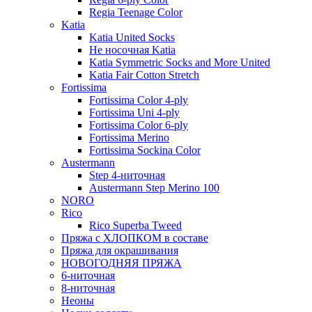
Regia Teenage Color
Katia
Katia United Socks
Не носочная Katia
Katia Symmetric Socks and More United
Katia Fair Cotton Stretch
Fortissima
Fortissima Color 4-ply
Fortissima Uni 4-ply
Fortissima Color 6-ply
Fortissima Merino
Fortissima Sockina Color
Austermann
Step 4-ниточная
Austermann Step Merino 100
NORO
Rico
Rico Superba Tweed
Пряжа с ХЛОПКОМ в составе
Пряжа для окрашивания
НОВОГОДНЯЯ ПРЯЖА
6-ниточная
8-ниточная
Неоны