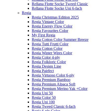
Rellana Flotte Socke Tweed Classic
Rellana Flotte Socke Uni 6-fach
Regia
Regia Christmas Edition 2025
Regia Vintage Color
Regia Energy Flow Color
Regia Favourites Color
My First Regia
Regia Cotton Color Summer Breeze
Regia Tutti Frutti Color
Regia Cotton Color
Regia Winter Wires Color
Regia Color 4-ply
Regia Folkloric Color
Regia Design Line
Regia Pairfect
Regia Virtuoso Color 6-ply
Regia Premium Bamboo
Regia Premium Alpaca Soft
Regia Premium Merino Yak +Color
Regia Uni 50
Regia Color 50
Regia Uni 100
Regia Tweed Classic 6-fach
Regia 6-ply Color