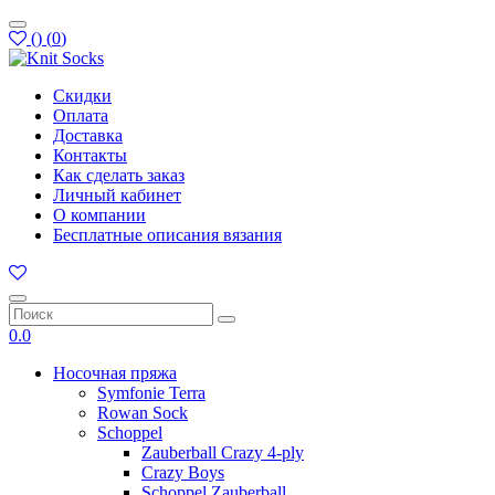
(
)
(
0
)
Скидки
Оплата
Доставка
Контакты
Как сделать заказ
Личный кабинет
О компании
Бесплатные описания вязания
0.0
Носочная пряжа
Symfonie Terra
Rowan Sock
Schoppel
Zauberball Crazy 4-ply
Crazy Boys
Schoppel Zauberball