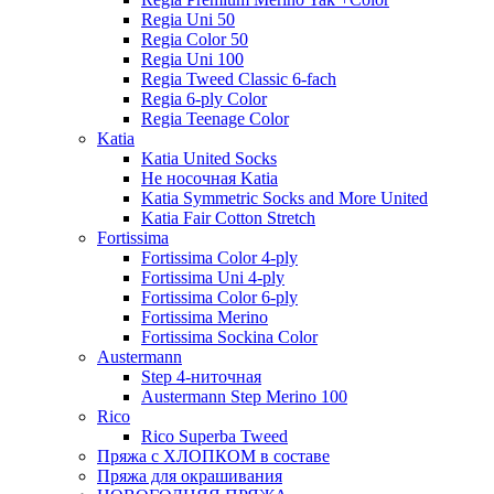
Regia Uni 50
Regia Color 50
Regia Uni 100
Regia Tweed Classic 6-fach
Regia 6-ply Color
Regia Teenage Color
Katia
Katia United Socks
Не носочная Katia
Katia Symmetric Socks and More United
Katia Fair Cotton Stretch
Fortissima
Fortissima Color 4-ply
Fortissima Uni 4-ply
Fortissima Color 6-ply
Fortissima Merino
Fortissima Sockina Color
Austermann
Step 4-ниточная
Austermann Step Merino 100
Rico
Rico Superba Tweed
Пряжа с ХЛОПКОМ в составе
Пряжа для окрашивания