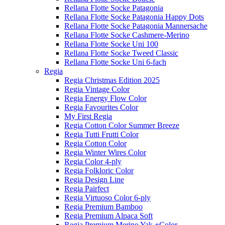
Rellana Flotte Socke Patagonia
Rellana Flotte Socke Patagonia Happy Dots
Rellana Flotte Socke Patagonia Mannersache
Rellana Flotte Socke Cashmere-Merino
Rellana Flotte Socke Uni 100
Rellana Flotte Socke Tweed Classic
Rellana Flotte Socke Uni 6-fach
Regia
Regia Christmas Edition 2025
Regia Vintage Color
Regia Energy Flow Color
Regia Favourites Color
My First Regia
Regia Cotton Color Summer Breeze
Regia Tutti Frutti Color
Regia Cotton Color
Regia Winter Wires Color
Regia Color 4-ply
Regia Folkloric Color
Regia Design Line
Regia Pairfect
Regia Virtuoso Color 6-ply
Regia Premium Bamboo
Regia Premium Alpaca Soft
Regia Premium Merino Yak +Color