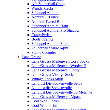
Alb Zauberball Crazy
Wunderklecks
Schoppel Admiral
Admiral R Druck
Admiral Tweed Bunt
Schoppel Admiral Hanf
Schoppel Admiral Pro Shadow
Crazy Perlen
Boots Strange
Schoppel Admiral Starke
Zauberball Starke 6-ply
Starke 6 Bruder
Lana Grossa
Lana Grossa Meilenweit Cosy Socks
Lana Grossa Meilenweit Woolycell
Lana Grossa Meilenweit Sooty
Lana Grossa Vintage Socks
Vintage Socks Multi
Landlust Die Sockenwolle Seide
Landlust die Sockenwolle
Landlust Die Sockenwolle 50 Melange
Lana Grossa Meilenweit Alpaca
Cool Wool Socks
Cool Wool Print
Lana Grossa Meilenweit Socktober