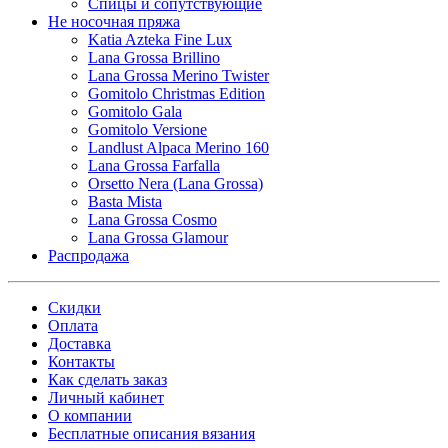
Спицы и сопутствующие
Не носочная пряжа
Katia Azteka Fine Lux
Lana Grossa Brillino
Lana Grossa Merino Twister
Gomitolo Christmas Edition
Gomitolo Gala
Gomitolo Versione
Landlust Alpaca Merino 160
Lana Grossa Farfalla
Orsetto Nera (Lana Grossa)
Basta Mista
Lana Grossa Cosmo
Lana Grossa Glamour
Распродажа
Скидки
Оплата
Доставка
Контакты
Как сделать заказ
Личный кабинет
О компании
Бесплатные описания вязания