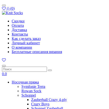
(
)
(
0
)
Скидки
Оплата
Доставка
Контакты
Как сделать заказ
Личный кабинет
О компании
Бесплатные описания вязания
0.0
Носочная пряжа
Symfonie Terra
Rowan Sock
Schoppel
Zauberball Crazy 4-ply
Crazy Boys
Schoppel Zauberball