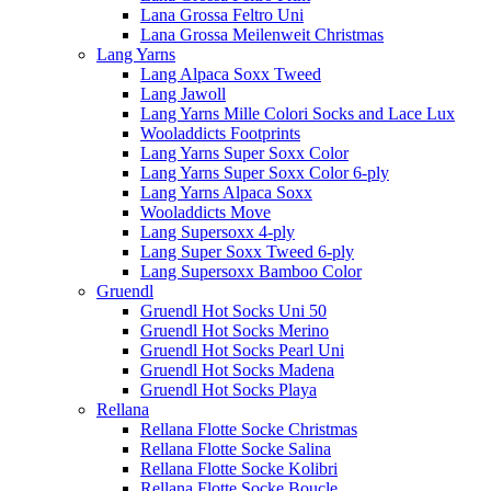
Lana Grossa Feltro Uni
Lana Grossa Meilenweit Christmas
Lang Yarns
Lang Alpaca Soxx Tweed
Lang Jawoll
Lang Yarns Mille Colori Socks and Lace Lux
Wooladdicts Footprints
Lang Yarns Super Soxx Color
Lang Yarns Super Soxx Color 6-ply
Lang Yarns Alpaca Soxx
Wooladdicts Move
Lang Supersoxx 4-ply
Lang Super Soxx Tweed 6-ply
Lang Supersoxx Bamboo Color
Gruendl
Gruendl Hot Socks Uni 50
Gruendl Hot Socks Merino
Gruendl Hot Socks Pearl Uni
Gruendl Hot Socks Madena
Gruendl Hot Socks Playa
Rellana
Rellana Flotte Socke Christmas
Rellana Flotte Socke Salina
Rellana Flotte Socke Kolibri
Rellana Flotte Socke Boucle