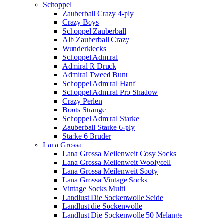
Schoppel
Zauberball Crazy 4-ply
Crazy Boys
Schoppel Zauberball
Alb Zauberball Crazy
Wunderklecks
Schoppel Admiral
Admiral R Druck
Admiral Tweed Bunt
Schoppel Admiral Hanf
Schoppel Admiral Pro Shadow
Crazy Perlen
Boots Strange
Schoppel Admiral Starke
Zauberball Starke 6-ply
Starke 6 Bruder
Lana Grossa
Lana Grossa Meilenweit Cosy Socks
Lana Grossa Meilenweit Woolycell
Lana Grossa Meilenweit Sooty
Lana Grossa Vintage Socks
Vintage Socks Multi
Landlust Die Sockenwolle Seide
Landlust die Sockenwolle
Landlust Die Sockenwolle 50 Melange