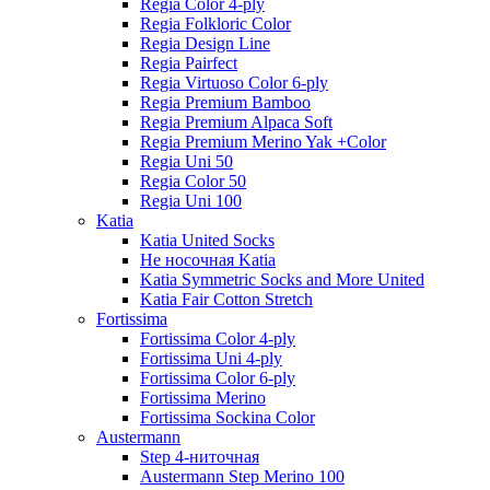
Regia Color 4-ply
Regia Folkloric Color
Regia Design Line
Regia Pairfect
Regia Virtuoso Color 6-ply
Regia Premium Bamboo
Regia Premium Alpaca Soft
Regia Premium Merino Yak +Color
Regia Uni 50
Regia Color 50
Regia Uni 100
Katia
Katia United Socks
Не носочная Katia
Katia Symmetric Socks and More United
Katia Fair Cotton Stretch
Fortissima
Fortissima Color 4-ply
Fortissima Uni 4-ply
Fortissima Color 6-ply
Fortissima Merino
Fortissima Sockina Color
Austermann
Step 4-ниточная
Austermann Step Merino 100