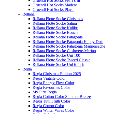
Gruendl Hot Socks Pearl Uni
Gruendl Hot Socks Madena
Gruendl Hot Socks Playa
Rellana
Rellana Flotte Socke Christmas
Rellana Flotte Socke Salina
Rellana Flotte Socke Kolibri
Rellana Flotte Socke Boucle
Rellana Flotte Socke Patagonia
Rellana Flotte Socke Patagonia Happy Dots
Rellana Flotte Socke Patagonia Mannersache
Rellana Flotte Socke Cashmere-Merino
Rellana Flotte Socke Uni 100
Rellana Flotte Socke Tweed Classic
Rellana Flotte Socke Uni 6-fach
Regia
Regia Christmas Edition 2025
Regia Vintage Color
Regia Energy Flow Color
Regia Favourites Color
My First Regia
Regia Cotton Color Summer Breeze
Regia Tutti Frutti Color
Regia Cotton Color
Regia Winter Wires Color