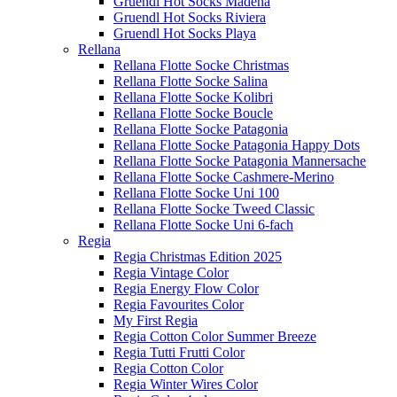
Gruendl Hot Socks Madena
Gruendl Hot Socks Riviera
Gruendl Hot Socks Playa
Rellana
Rellana Flotte Socke Christmas
Rellana Flotte Socke Salina
Rellana Flotte Socke Kolibri
Rellana Flotte Socke Boucle
Rellana Flotte Socke Patagonia
Rellana Flotte Socke Patagonia Happy Dots
Rellana Flotte Socke Patagonia Mannersache
Rellana Flotte Socke Cashmere-Merino
Rellana Flotte Socke Uni 100
Rellana Flotte Socke Tweed Classic
Rellana Flotte Socke Uni 6-fach
Regia
Regia Christmas Edition 2025
Regia Vintage Color
Regia Energy Flow Color
Regia Favourites Color
My First Regia
Regia Cotton Color Summer Breeze
Regia Tutti Frutti Color
Regia Cotton Color
Regia Winter Wires Color