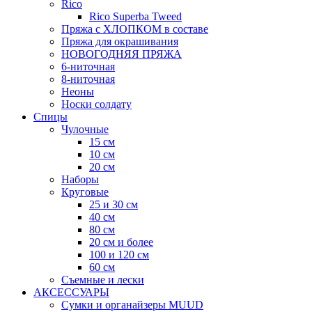
Rico
Rico Superba Tweed
Пряжа с ХЛОПКОМ в составе
Пряжа для окрашивания
НОВОГОДНЯЯ ПРЯЖА
6-ниточная
8-ниточная
Неоны
Носки солдату
Спицы
Чулочные
15 см
10 см
20 см
Наборы
Круговые
25 и 30 см
40 см
80 см
20 см и более
100 и 120 см
60 см
Съемные и лески
АКСЕССУАРЫ
Сумки и органайзеры MUUD