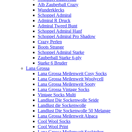
Alb Zauberball Crazy
Wunderklecks
Schoppel Admiral
Admiral R Druck
Admiral Tweed Bunt
Schoppel Admiral Hanf
Schoppel Admiral Pro Shadow
Crazy Perlen
Boots Strange
Schoppel Admiral Starke
Zauberball Starke 6-ply
Starke 6 Bruder
Lana Grossa
Lana Grossa Meilenweit Cosy Socks
Lana Grossa Meilenweit Woolycell
Lana Grossa Meilenweit Sooty
Lana Grossa Vintage Socks
Vintage Socks Multi
Landlust Die Sockenwolle Seide
Landlust die Sockenwolle
Landlust Die Sockenwolle 50 Melange
Lana Grossa Meilenweit Alpaca
Cool Wool Socks
Cool Wool Print
Lana Grossa Meilenweit Socktober