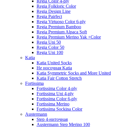
Regia Color 4-ply
Regia Folkloric Color
Regia Design Line
Regia Pairfect
Regia Virtuoso Color 6-ply
Regia Premium Bamboo
Regia Premium Alpaca Soft
Regia Premium Merino Yak +Color
Regia Uni 50
Regia Color 50
Regia Uni 100
Katia
Katia United Socks
Не носочная Katia
Katia Symmetric Socks and More United
Katia Fair Cotton Stretch
Fortissima
Fortissima Color 4-ply
Fortissima Uni 4-ply
Fortissima Color 6-ply
Fortissima Merino
Fortissima Sockina Color
Austermann
Step 4-ниточная
Austermann Step Merino 100