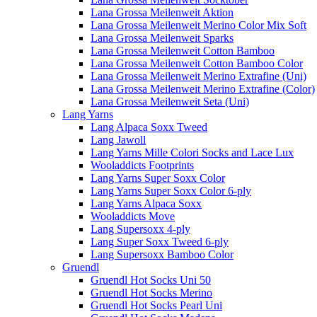
Lana Grossa Meilenweit Aktion
Lana Grossa Meilenweit Merino Color Mix Soft
Lana Grossa Meilenweit Sparks
Lana Grossa Meilenweit Cotton Bamboo
Lana Grossa Meilenweit Cotton Bamboo Color
Lana Grossa Meilenweit Merino Extrafine (Uni)
Lana Grossa Meilenweit Merino Extrafine (Color)
Lana Grossa Meilenweit Seta (Uni)
Lang Yarns
Lang Alpaca Soxx Tweed
Lang Jawoll
Lang Yarns Mille Colori Socks and Lace Lux
Wooladdicts Footprints
Lang Yarns Super Soxx Color
Lang Yarns Super Soxx Color 6-ply
Lang Yarns Alpaca Soxx
Wooladdicts Move
Lang Supersoxx 4-ply
Lang Super Soxx Tweed 6-ply
Lang Supersoxx Bamboo Color
Gruendl
Gruendl Hot Socks Uni 50
Gruendl Hot Socks Merino
Gruendl Hot Socks Pearl Uni