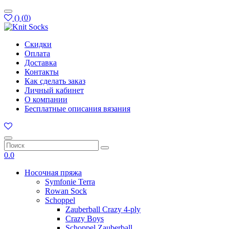
(
)
(
0
)
Скидки
Оплата
Доставка
Контакты
Как сделать заказ
Личный кабинет
О компании
Бесплатные описания вязания
0.0
Носочная пряжа
Symfonie Terra
Rowan Sock
Schoppel
Zauberball Crazy 4-ply
Crazy Boys
Schoppel Zauberball