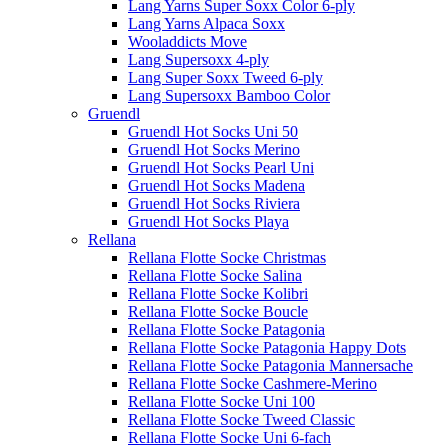
Lang Yarns Super Soxx Color 6-ply
Lang Yarns Alpaca Soxx
Wooladdicts Move
Lang Supersoxx 4-ply
Lang Super Soxx Tweed 6-ply
Lang Supersoxx Bamboo Color
Gruendl
Gruendl Hot Socks Uni 50
Gruendl Hot Socks Merino
Gruendl Hot Socks Pearl Uni
Gruendl Hot Socks Madena
Gruendl Hot Socks Riviera
Gruendl Hot Socks Playa
Rellana
Rellana Flotte Socke Christmas
Rellana Flotte Socke Salina
Rellana Flotte Socke Kolibri
Rellana Flotte Socke Boucle
Rellana Flotte Socke Patagonia
Rellana Flotte Socke Patagonia Happy Dots
Rellana Flotte Socke Patagonia Mannersache
Rellana Flotte Socke Cashmere-Merino
Rellana Flotte Socke Uni 100
Rellana Flotte Socke Tweed Classic
Rellana Flotte Socke Uni 6-fach