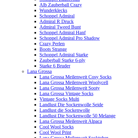
Alb Zauberball Crazy
Wunderklecks
Schoppel Admiral
Admiral R Druck
Admiral Tweed Bunt
Schoppel Admiral Hanf
Schoppel Admiral Pro Shadow
Crazy Perlen
Boots Strange
Schoppel Admiral Starke
Zauberball Starke 6-ply
Starke 6 Bruder
Lana Grossa
Lana Grossa Meilenweit Cosy Socks
Lana Grossa Meilenweit Woolycell
Lana Grossa Meilenweit Sooty
Lana Grossa Vintage Socks
Vintage Socks Multi
Landlust Die Sockenwolle Seide
Landlust die Sockenwolle
Landlust Die Sockenwolle 50 Melange
Lana Grossa Meilenweit Alpaca
Cool Wool Socks
Cool Wool Print
Lana Grossa Meilenweit Socktober