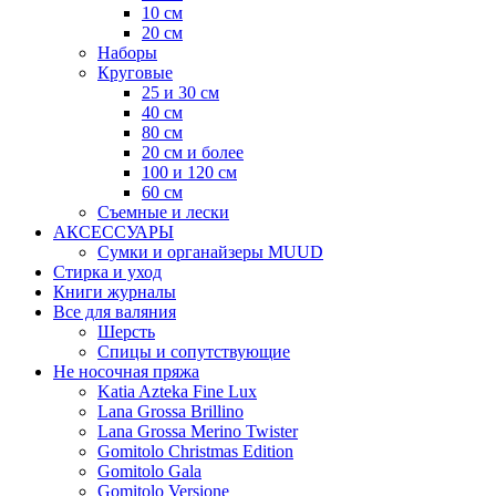
10 см
20 см
Наборы
Круговые
25 и 30 см
40 см
80 см
20 см и более
100 и 120 см
60 см
Съемные и лески
АКСЕССУАРЫ
Сумки и органайзеры MUUD
Стирка и уход
Книги журналы
Все для валяния
Шерсть
Спицы и сопутствующие
Не носочная пряжа
Katia Azteka Fine Lux
Lana Grossa Brillino
Lana Grossa Merino Twister
Gomitolo Christmas Edition
Gomitolo Gala
Gomitolo Versione