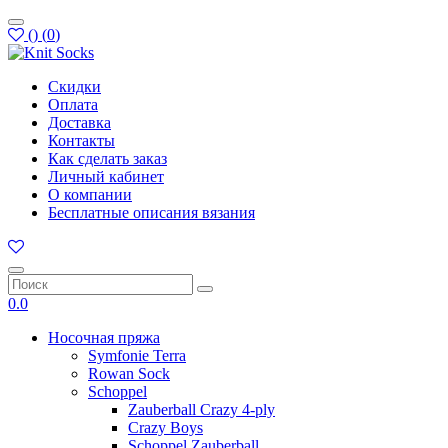
(
)
(
0
)
Скидки
Оплата
Доставка
Контакты
Как сделать заказ
Личный кабинет
О компании
Бесплатные описания вязания
0.0
Носочная пряжа
Symfonie Terra
Rowan Sock
Schoppel
Zauberball Crazy 4-ply
Crazy Boys
Schoppel Zauberball