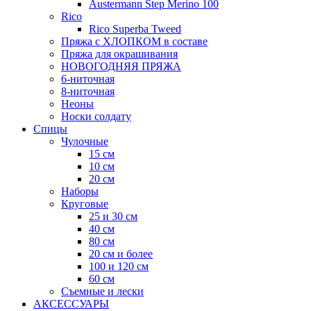
Austermann Step Merino 100
Rico
Rico Superba Tweed
Пряжа с ХЛОПКОМ в составе
Пряжа для окрашивания
НОВОГОДНЯЯ ПРЯЖА
6-ниточная
8-ниточная
Неоны
Носки солдату
Спицы
Чулочные
15 см
10 см
20 см
Наборы
Круговые
25 и 30 см
40 см
80 см
20 см и более
100 и 120 см
60 см
Съемные и лески
АКСЕССУАРЫ