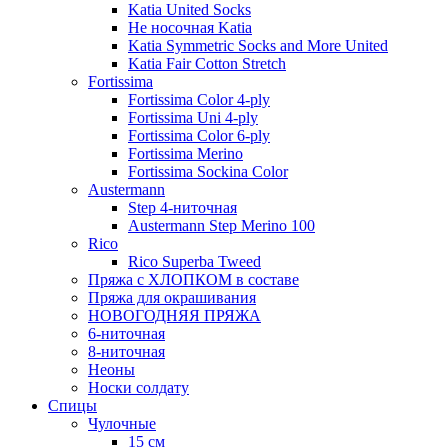
Katia United Socks
Не носочная Katia
Katia Symmetric Socks and More United
Katia Fair Cotton Stretch
Fortissima
Fortissima Color 4-ply
Fortissima Uni 4-ply
Fortissima Color 6-ply
Fortissima Merino
Fortissima Sockina Color
Austermann
Step 4-ниточная
Austermann Step Merino 100
Rico
Rico Superba Tweed
Пряжа с ХЛОПКОМ в составе
Пряжа для окрашивания
НОВОГОДНЯЯ ПРЯЖА
6-ниточная
8-ниточная
Неоны
Носки солдату
Спицы
Чулочные
15 см