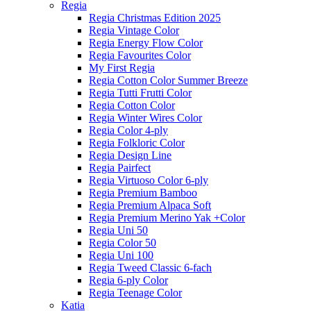
Regia
Regia Christmas Edition 2025
Regia Vintage Color
Regia Energy Flow Color
Regia Favourites Color
My First Regia
Regia Cotton Color Summer Breeze
Regia Tutti Frutti Color
Regia Cotton Color
Regia Winter Wires Color
Regia Color 4-ply
Regia Folkloric Color
Regia Design Line
Regia Pairfect
Regia Virtuoso Color 6-ply
Regia Premium Bamboo
Regia Premium Alpaca Soft
Regia Premium Merino Yak +Color
Regia Uni 50
Regia Color 50
Regia Uni 100
Regia Tweed Classic 6-fach
Regia 6-ply Color
Regia Teenage Color
Katia