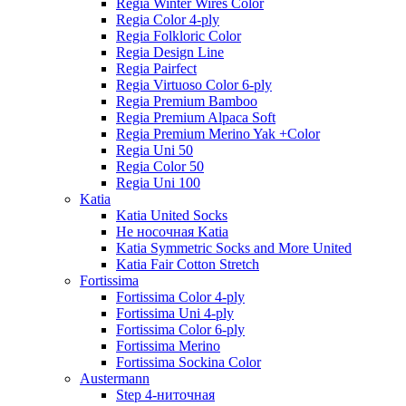
Regia Winter Wires Color
Regia Color 4-ply
Regia Folkloric Color
Regia Design Line
Regia Pairfect
Regia Virtuoso Color 6-ply
Regia Premium Bamboo
Regia Premium Alpaca Soft
Regia Premium Merino Yak +Color
Regia Uni 50
Regia Color 50
Regia Uni 100
Katia
Katia United Socks
Не носочная Katia
Katia Symmetric Socks and More United
Katia Fair Cotton Stretch
Fortissima
Fortissima Color 4-ply
Fortissima Uni 4-ply
Fortissima Color 6-ply
Fortissima Merino
Fortissima Sockina Color
Austermann
Step 4-ниточная