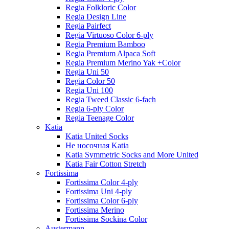
Regia Folkloric Color
Regia Design Line
Regia Pairfect
Regia Virtuoso Color 6-ply
Regia Premium Bamboo
Regia Premium Alpaca Soft
Regia Premium Merino Yak +Color
Regia Uni 50
Regia Color 50
Regia Uni 100
Regia Tweed Classic 6-fach
Regia 6-ply Color
Regia Teenage Color
Katia
Katia United Socks
Не носочная Katia
Katia Symmetric Socks and More United
Katia Fair Cotton Stretch
Fortissima
Fortissima Color 4-ply
Fortissima Uni 4-ply
Fortissima Color 6-ply
Fortissima Merino
Fortissima Sockina Color
Austermann