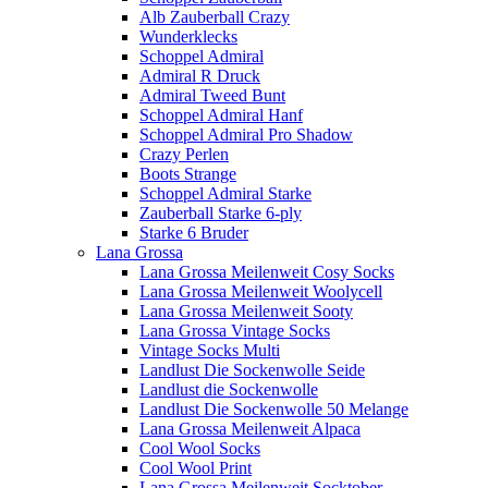
Alb Zauberball Crazy
Wunderklecks
Schoppel Admiral
Admiral R Druck
Admiral Tweed Bunt
Schoppel Admiral Hanf
Schoppel Admiral Pro Shadow
Crazy Perlen
Boots Strange
Schoppel Admiral Starke
Zauberball Starke 6-ply
Starke 6 Bruder
Lana Grossa
Lana Grossa Meilenweit Cosy Socks
Lana Grossa Meilenweit Woolycell
Lana Grossa Meilenweit Sooty
Lana Grossa Vintage Socks
Vintage Socks Multi
Landlust Die Sockenwolle Seide
Landlust die Sockenwolle
Landlust Die Sockenwolle 50 Melange
Lana Grossa Meilenweit Alpaca
Cool Wool Socks
Cool Wool Print
Lana Grossa Meilenweit Socktober