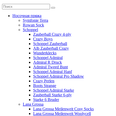
Носочная пряжа
Symfonie Terra
Rowan Sock
Schoppel
Zauberball Crazy 4-ply
Crazy Boys
Schoppel Zauberball
Alb Zauberball Crazy
Wunderklecks
Schoppel Admiral
Admiral R Druck
Admiral Tweed Bunt
Schoppel Admiral Hanf
Schoppel Admiral Pro Shadow
Crazy Perlen
Boots Strange
Schoppel Admiral Starke
Zauberball Starke 6-ply
Starke 6 Bruder
Lana Grossa
Lana Grossa Meilenweit Cosy Socks
Lana Grossa Meilenweit Woolycell