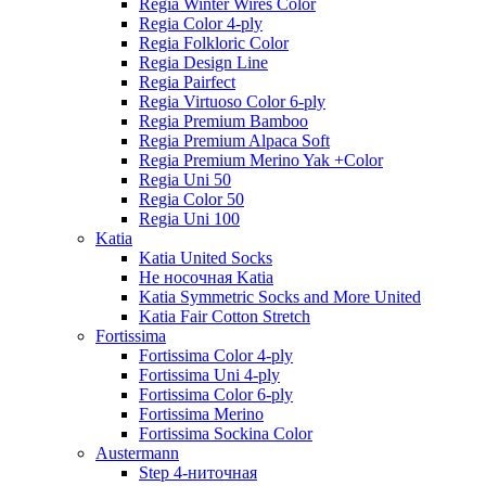
Regia Winter Wires Color
Regia Color 4-ply
Regia Folkloric Color
Regia Design Line
Regia Pairfect
Regia Virtuoso Color 6-ply
Regia Premium Bamboo
Regia Premium Alpaca Soft
Regia Premium Merino Yak +Color
Regia Uni 50
Regia Color 50
Regia Uni 100
Katia
Katia United Socks
Не носочная Katia
Katia Symmetric Socks and More United
Katia Fair Cotton Stretch
Fortissima
Fortissima Color 4-ply
Fortissima Uni 4-ply
Fortissima Color 6-ply
Fortissima Merino
Fortissima Sockina Color
Austermann
Step 4-ниточная