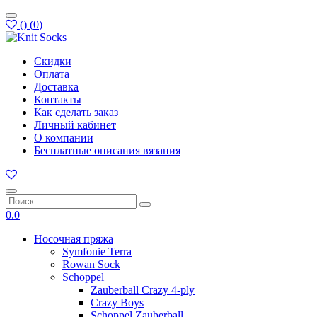
(
)
(
0
)
Скидки
Оплата
Доставка
Контакты
Как сделать заказ
Личный кабинет
О компании
Бесплатные описания вязания
0.0
Носочная пряжа
Symfonie Terra
Rowan Sock
Schoppel
Zauberball Crazy 4-ply
Crazy Boys
Schoppel Zauberball