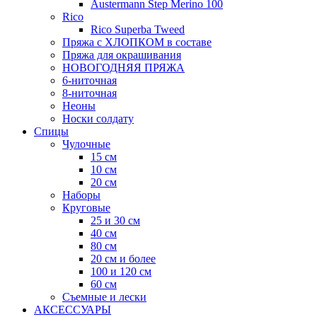
Austermann Step Merino 100
Rico
Rico Superba Tweed
Пряжа с ХЛОПКОМ в составе
Пряжа для окрашивания
НОВОГОДНЯЯ ПРЯЖА
6-ниточная
8-ниточная
Неоны
Носки солдату
Спицы
Чулочные
15 см
10 см
20 см
Наборы
Круговые
25 и 30 см
40 см
80 см
20 см и более
100 и 120 см
60 см
Съемные и лески
АКСЕССУАРЫ