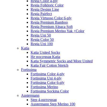
Regia Color 4-ply
Regia Folkloric Color
Regia Design Line
Regia Pairfect
Regia Virtuoso Color 6-ply
Regia Premium Bamboo
Regia Premium Alpaca Soft
Regia Premium Merino Yak +Color
Regia Uni 50
Regia Color 50
Regia Uni 100
Katia
Katia United Socks
Не носочная Katia
Katia Symmetric Socks and More United
Katia Fair Cotton Stretch
Fortissima
Fortissima Color 4-ply
Fortissima Uni 4-ply
Fortissima Color 6-ply
Fortissima Merino
Fortissima Sockina Color
Austermann
Step 4-ниточная
Austermann Step Merino 100