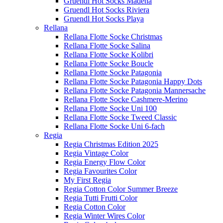
Gruendl Hot Socks Madena
Gruendl Hot Socks Riviera
Gruendl Hot Socks Playa
Rellana
Rellana Flotte Socke Christmas
Rellana Flotte Socke Salina
Rellana Flotte Socke Kolibri
Rellana Flotte Socke Boucle
Rellana Flotte Socke Patagonia
Rellana Flotte Socke Patagonia Happy Dots
Rellana Flotte Socke Patagonia Mannersache
Rellana Flotte Socke Cashmere-Merino
Rellana Flotte Socke Uni 100
Rellana Flotte Socke Tweed Classic
Rellana Flotte Socke Uni 6-fach
Regia
Regia Christmas Edition 2025
Regia Vintage Color
Regia Energy Flow Color
Regia Favourites Color
My First Regia
Regia Cotton Color Summer Breeze
Regia Tutti Frutti Color
Regia Cotton Color
Regia Winter Wires Color