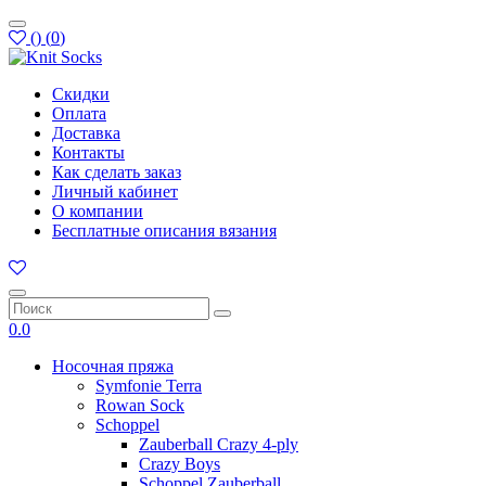
(
)
(
0
)
Скидки
Оплата
Доставка
Контакты
Как сделать заказ
Личный кабинет
О компании
Бесплатные описания вязания
0.0
Носочная пряжа
Symfonie Terra
Rowan Sock
Schoppel
Zauberball Crazy 4-ply
Crazy Boys
Schoppel Zauberball