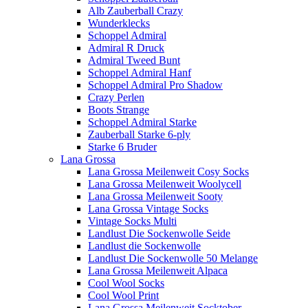
Alb Zauberball Crazy
Wunderklecks
Schoppel Admiral
Admiral R Druck
Admiral Tweed Bunt
Schoppel Admiral Hanf
Schoppel Admiral Pro Shadow
Crazy Perlen
Boots Strange
Schoppel Admiral Starke
Zauberball Starke 6-ply
Starke 6 Bruder
Lana Grossa
Lana Grossa Meilenweit Cosy Socks
Lana Grossa Meilenweit Woolycell
Lana Grossa Meilenweit Sooty
Lana Grossa Vintage Socks
Vintage Socks Multi
Landlust Die Sockenwolle Seide
Landlust die Sockenwolle
Landlust Die Sockenwolle 50 Melange
Lana Grossa Meilenweit Alpaca
Cool Wool Socks
Cool Wool Print
Lana Grossa Meilenweit Socktober