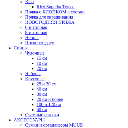
Rico
Rico Superba Tweed
Пряжа с ХЛОПКОМ в составе
Пряжа для окрашивания
НОВОГОДНЯЯ ПРЯЖА
6-ниточная
8-ниточная
Неоны
Носки солдату
Спицы
Чулочные
15 см
10 см
20 см
Наборы
Круговые
25 и 30 см
40 см
80 см
20 см и более
100 и 120 см
60 см
Съемные и лески
АКСЕССУАРЫ
Сумки и органайзеры MUUD