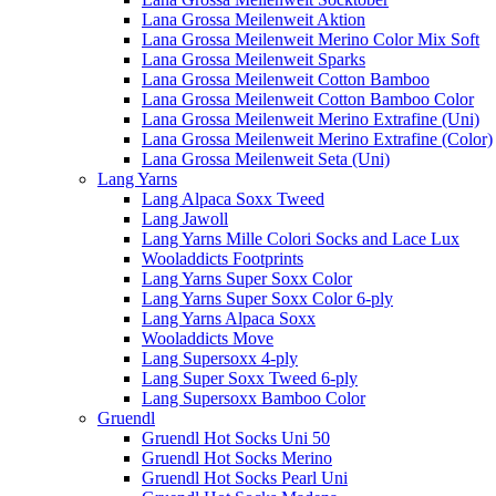
Lana Grossa Meilenweit Aktion
Lana Grossa Meilenweit Merino Color Mix Soft
Lana Grossa Meilenweit Sparks
Lana Grossa Meilenweit Cotton Bamboo
Lana Grossa Meilenweit Cotton Bamboo Color
Lana Grossa Meilenweit Merino Extrafine (Uni)
Lana Grossa Meilenweit Merino Extrafine (Color)
Lana Grossa Meilenweit Seta (Uni)
Lang Yarns
Lang Alpaca Soxx Tweed
Lang Jawoll
Lang Yarns Mille Colori Socks and Lace Lux
Wooladdicts Footprints
Lang Yarns Super Soxx Color
Lang Yarns Super Soxx Color 6-ply
Lang Yarns Alpaca Soxx
Wooladdicts Move
Lang Supersoxx 4-ply
Lang Super Soxx Tweed 6-ply
Lang Supersoxx Bamboo Color
Gruendl
Gruendl Hot Socks Uni 50
Gruendl Hot Socks Merino
Gruendl Hot Socks Pearl Uni