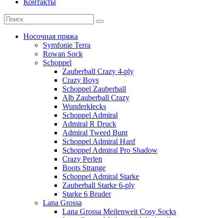
Контакты
Носочная пряжа
Symfonie Terra
Rowan Sock
Schoppel
Zauberball Crazy 4-ply
Crazy Boys
Schoppel Zauberball
Alb Zauberball Crazy
Wunderklecks
Schoppel Admiral
Admiral R Druck
Admiral Tweed Bunt
Schoppel Admiral Hanf
Schoppel Admiral Pro Shadow
Crazy Perlen
Boots Strange
Schoppel Admiral Starke
Zauberball Starke 6-ply
Starke 6 Bruder
Lana Grossa
Lana Grossa Meilenweit Cosy Socks