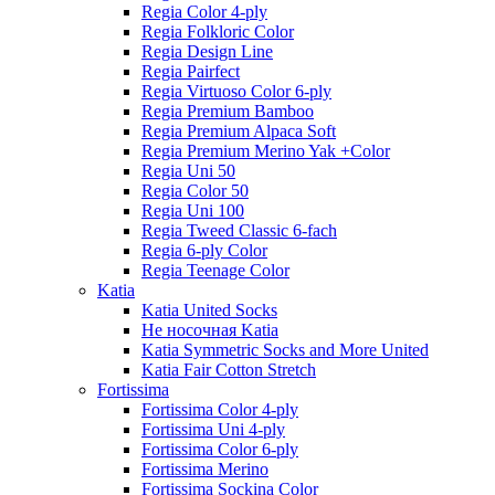
Regia Color 4-ply
Regia Folkloric Color
Regia Design Line
Regia Pairfect
Regia Virtuoso Color 6-ply
Regia Premium Bamboo
Regia Premium Alpaca Soft
Regia Premium Merino Yak +Color
Regia Uni 50
Regia Color 50
Regia Uni 100
Regia Tweed Classic 6-fach
Regia 6-ply Color
Regia Teenage Color
Katia
Katia United Socks
Не носочная Katia
Katia Symmetric Socks and More United
Katia Fair Cotton Stretch
Fortissima
Fortissima Color 4-ply
Fortissima Uni 4-ply
Fortissima Color 6-ply
Fortissima Merino
Fortissima Sockina Color