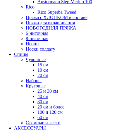
Austermann Step Merino 100
Rico
Rico Superba Tweed
Пряжа с ХЛОПКОМ в составе
Пряжа для окрашивания
НОВОГОДНЯЯ ПРЯЖА
6-ниточная
8-ниточная
Неоны
Носки солдату
Спицы
Чулочные
15 см
10 см
20 см
Наборы
Круговые
25 и 30 см
40 см
80 см
20 см и более
100 и 120 см
60 см
Съемные и лески
АКСЕССУАРЫ