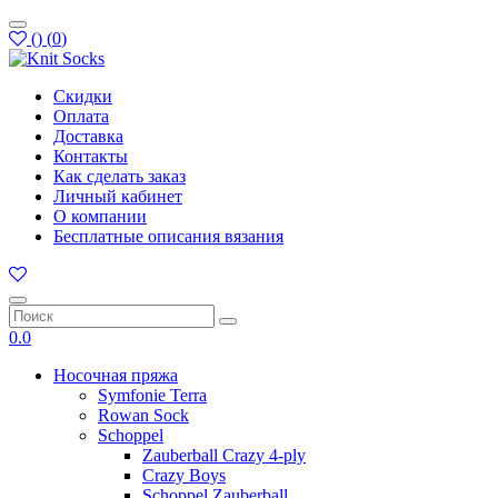
(
)
(
0
)
Скидки
Оплата
Доставка
Контакты
Как сделать заказ
Личный кабинет
О компании
Бесплатные описания вязания
0.0
Носочная пряжа
Symfonie Terra
Rowan Sock
Schoppel
Zauberball Crazy 4-ply
Crazy Boys
Schoppel Zauberball