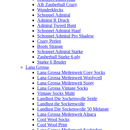
Alb Zauberball Crazy
Wunderklecks
Schoppel Admiral
Admiral R Druck
Admiral Tweed Bunt
Schoppel Admiral Hanf
Schoppel Admiral Pro Shadow
Crazy Perlen
Boots Strange
Schoppel Admiral Starke
Zauberball Starke 6-ply
Starke 6 Bruder
Lana Grossa
Lana Grossa Meilenweit Cosy Socks
Lana Grossa Meilenweit Woolycell
Lana Grossa Meilenweit Sooty
Lana Grossa Vintage Socks
Vintage Socks Multi
Landlust Die Sockenwolle Seide
Landlust die Sockenwolle
Landlust Die Sockenwolle 50 Melange
Lana Grossa Meilenweit Alpaca
Cool Wool Socks
Cool Wool Print
Lana Grossa Meilenweit Socktober