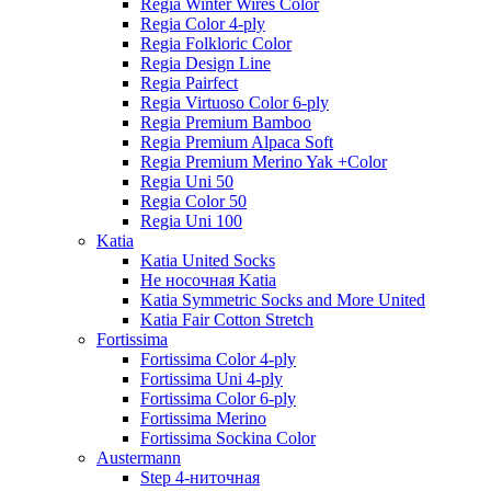
Regia Winter Wires Color
Regia Color 4-ply
Regia Folkloric Color
Regia Design Line
Regia Pairfect
Regia Virtuoso Color 6-ply
Regia Premium Bamboo
Regia Premium Alpaca Soft
Regia Premium Merino Yak +Color
Regia Uni 50
Regia Color 50
Regia Uni 100
Katia
Katia United Socks
Не носочная Katia
Katia Symmetric Socks and More United
Katia Fair Cotton Stretch
Fortissima
Fortissima Color 4-ply
Fortissima Uni 4-ply
Fortissima Color 6-ply
Fortissima Merino
Fortissima Sockina Color
Austermann
Step 4-ниточная