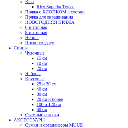
Rico
Rico Superba Tweed
Пряжа с ХЛОПКОМ в составе
Пряжа для окрашивания
НОВОГОДНЯЯ ПРЯЖА
6-ниточная
8-ниточная
Неоны
Носки солдату
Спицы
Чулочные
15 см
10 см
20 см
Наборы
Круговые
25 и 30 см
40 см
80 см
20 см и более
100 и 120 см
60 см
Съемные и лески
АКСЕССУАРЫ
Сумки и органайзеры MUUD