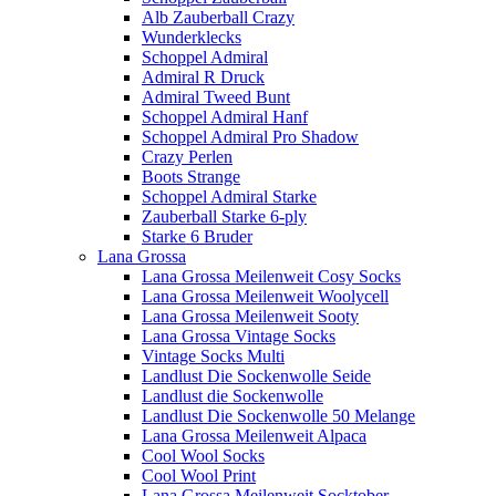
Alb Zauberball Crazy
Wunderklecks
Schoppel Admiral
Admiral R Druck
Admiral Tweed Bunt
Schoppel Admiral Hanf
Schoppel Admiral Pro Shadow
Crazy Perlen
Boots Strange
Schoppel Admiral Starke
Zauberball Starke 6-ply
Starke 6 Bruder
Lana Grossa
Lana Grossa Meilenweit Cosy Socks
Lana Grossa Meilenweit Woolycell
Lana Grossa Meilenweit Sooty
Lana Grossa Vintage Socks
Vintage Socks Multi
Landlust Die Sockenwolle Seide
Landlust die Sockenwolle
Landlust Die Sockenwolle 50 Melange
Lana Grossa Meilenweit Alpaca
Cool Wool Socks
Cool Wool Print
Lana Grossa Meilenweit Socktober