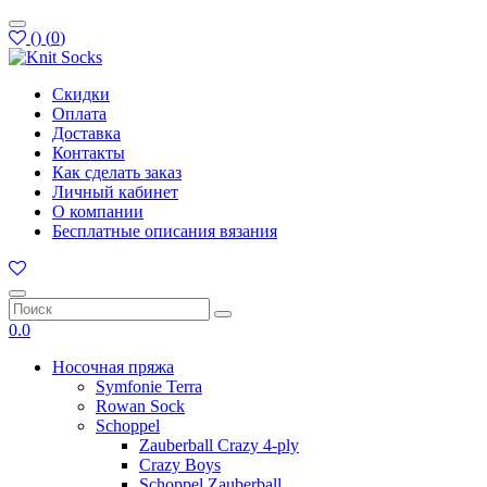
(
)
(
0
)
Скидки
Оплата
Доставка
Контакты
Как сделать заказ
Личный кабинет
О компании
Бесплатные описания вязания
0.0
Носочная пряжа
Symfonie Terra
Rowan Sock
Schoppel
Zauberball Crazy 4-ply
Crazy Boys
Schoppel Zauberball