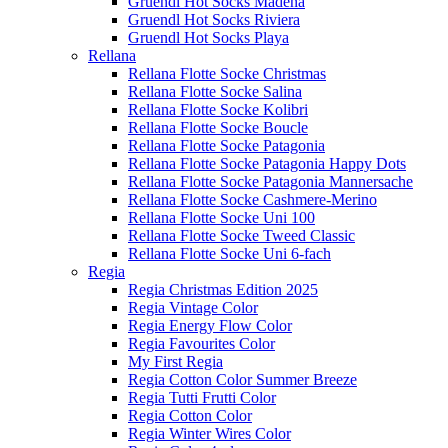
Gruendl Hot Socks Madena
Gruendl Hot Socks Riviera
Gruendl Hot Socks Playa
Rellana
Rellana Flotte Socke Christmas
Rellana Flotte Socke Salina
Rellana Flotte Socke Kolibri
Rellana Flotte Socke Boucle
Rellana Flotte Socke Patagonia
Rellana Flotte Socke Patagonia Happy Dots
Rellana Flotte Socke Patagonia Mannersache
Rellana Flotte Socke Cashmere-Merino
Rellana Flotte Socke Uni 100
Rellana Flotte Socke Tweed Classic
Rellana Flotte Socke Uni 6-fach
Regia
Regia Christmas Edition 2025
Regia Vintage Color
Regia Energy Flow Color
Regia Favourites Color
My First Regia
Regia Cotton Color Summer Breeze
Regia Tutti Frutti Color
Regia Cotton Color
Regia Winter Wires Color