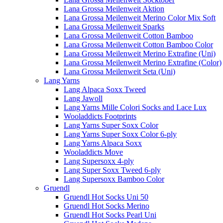
Lana Grossa Meilenweit Aktion
Lana Grossa Meilenweit Merino Color Mix Soft
Lana Grossa Meilenweit Sparks
Lana Grossa Meilenweit Cotton Bamboo
Lana Grossa Meilenweit Cotton Bamboo Color
Lana Grossa Meilenweit Merino Extrafine (Uni)
Lana Grossa Meilenweit Merino Extrafine (Color)
Lana Grossa Meilenweit Seta (Uni)
Lang Yarns
Lang Alpaca Soxx Tweed
Lang Jawoll
Lang Yarns Mille Colori Socks and Lace Lux
Wooladdicts Footprints
Lang Yarns Super Soxx Color
Lang Yarns Super Soxx Color 6-ply
Lang Yarns Alpaca Soxx
Wooladdicts Move
Lang Supersoxx 4-ply
Lang Super Soxx Tweed 6-ply
Lang Supersoxx Bamboo Color
Gruendl
Gruendl Hot Socks Uni 50
Gruendl Hot Socks Merino
Gruendl Hot Socks Pearl Uni