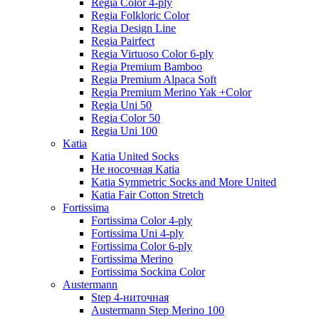
Regia Color 4-ply
Regia Folkloric Color
Regia Design Line
Regia Pairfect
Regia Virtuoso Color 6-ply
Regia Premium Bamboo
Regia Premium Alpaca Soft
Regia Premium Merino Yak +Color
Regia Uni 50
Regia Color 50
Regia Uni 100
Katia
Katia United Socks
Не носочная Katia
Katia Symmetric Socks and More United
Katia Fair Cotton Stretch
Fortissima
Fortissima Color 4-ply
Fortissima Uni 4-ply
Fortissima Color 6-ply
Fortissima Merino
Fortissima Sockina Color
Austermann
Step 4-ниточная
Austermann Step Merino 100