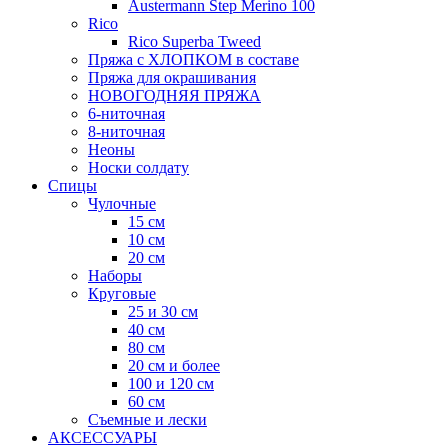
Austermann Step Merino 100
Rico
Rico Superba Tweed
Пряжа с ХЛОПКОМ в составе
Пряжа для окрашивания
НОВОГОДНЯЯ ПРЯЖА
6-ниточная
8-ниточная
Неоны
Носки солдату
Спицы
Чулочные
15 см
10 см
20 см
Наборы
Круговые
25 и 30 см
40 см
80 см
20 см и более
100 и 120 см
60 см
Съемные и лески
АКСЕССУАРЫ