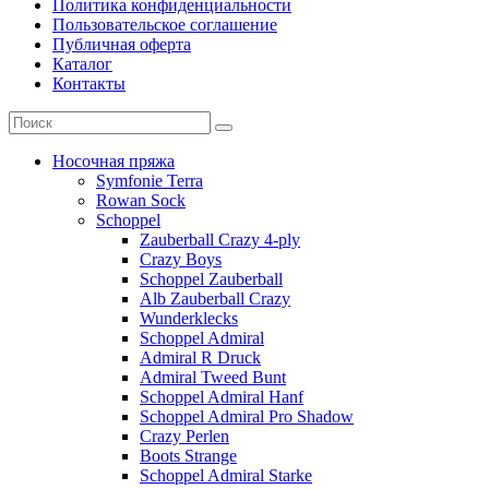
Политика конфиденциальности
Пользовательское соглашение
Публичная оферта
Каталог
Контакты
Носочная пряжа
Symfonie Terra
Rowan Sock
Schoppel
Zauberball Crazy 4-ply
Crazy Boys
Schoppel Zauberball
Alb Zauberball Crazy
Wunderklecks
Schoppel Admiral
Admiral R Druck
Admiral Tweed Bunt
Schoppel Admiral Hanf
Schoppel Admiral Pro Shadow
Crazy Perlen
Boots Strange
Schoppel Admiral Starke