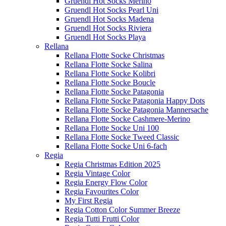
Gruendl Hot Socks Merino
Gruendl Hot Socks Pearl Uni
Gruendl Hot Socks Madena
Gruendl Hot Socks Riviera
Gruendl Hot Socks Playa
Rellana
Rellana Flotte Socke Christmas
Rellana Flotte Socke Salina
Rellana Flotte Socke Kolibri
Rellana Flotte Socke Boucle
Rellana Flotte Socke Patagonia
Rellana Flotte Socke Patagonia Happy Dots
Rellana Flotte Socke Patagonia Mannersache
Rellana Flotte Socke Cashmere-Merino
Rellana Flotte Socke Uni 100
Rellana Flotte Socke Tweed Classic
Rellana Flotte Socke Uni 6-fach
Regia
Regia Christmas Edition 2025
Regia Vintage Color
Regia Energy Flow Color
Regia Favourites Color
My First Regia
Regia Cotton Color Summer Breeze
Regia Tutti Frutti Color