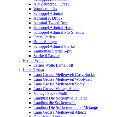
Alb Zauberball Crazy
Wunderklecks
Schoppel Admiral
Admiral R Druck
Admiral Tweed Bunt
Schoppel Admiral Hanf
Schoppel Admiral Pro Shadow
Crazy Perlen
Boots Strange
Schoppel Admiral Starke
Zauberball Starke 6-ply
Starke 6 Bruder
Ferner Wolle
Ferner Wolle Lama Soft
Lana Grossa
Lana Grossa Meilenweit Cosy Socks
Lana Grossa Meilenweit Woolycell
Lana Grossa Meilenweit Sooty
Lana Grossa Vintage Socks
Vintage Socks Multi
Landlust Die Sockenwolle Seide
Landlust die Sockenwolle
Landlust Die Sockenwolle 50 Melange
Lana Grossa Meilenweit Alpaca
Cool Wool Socks