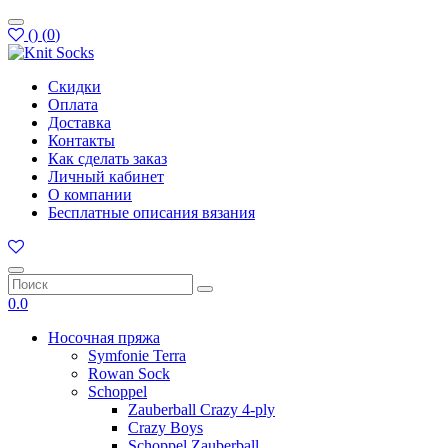
(
)
(
0
)
Скидки
Оплата
Доставка
Контакты
Как сделать заказ
Личный кабинет
О компании
Бесплатные описания вязания
0.0
Носочная пряжа
Symfonie Terra
Rowan Sock
Schoppel
Zauberball Crazy 4-ply
Crazy Boys
Schoppel Zauberball