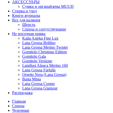
АКСЕССУАРЫ
Сумки и органайзеры MUUD
Стирка и уход
Книги журналы
Все для валяния
Шерсть
Спицы и сопутствующие
Не носочная пряжа
Katia Azteka Fine Lux
Lana Grossa Brillino
Lana Grossa Merino Twister
Gomitolo Christmas Edition
Gomitolo Gala
Gomitolo Versione
Landlust Alpaca Merino 160
Lana Grossa Farfalla
Orsetto Nera (Lana Grossa)
Basta Mista
Lana Grossa Cosmo
Lana Grossa Glamour
Распродажа
Главная
Спицы
Чулочные