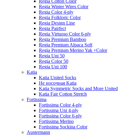
Regia Cotton Color
Regia Winter Wires Color
Regia Color 4-ply
Regia Folkloric Color
Regia Design Line
Regia Pairfect
Regia Virtuoso Color 6-ply
Regia Premium Bamboo
Regia Premium Alpaca Soft
Regia Premium Merino Yak +Color
Regia Uni 50
Regia Color 50
Regia Uni 100
Katia
Katia United Socks
Не носочная Katia
Katia Symmetric Socks and More United
Katia Fair Cotton Stretch
Fortissima
Fortissima Color 4-ply
Fortissima Uni 4-ply
Fortissima Color 6-ply
Fortissima Merino
Fortissima Sockina Color
Austermann