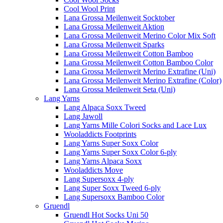
Cool Wool Print
Lana Grossa Meilenweit Socktober
Lana Grossa Meilenweit Aktion
Lana Grossa Meilenweit Merino Color Mix Soft
Lana Grossa Meilenweit Sparks
Lana Grossa Meilenweit Cotton Bamboo
Lana Grossa Meilenweit Cotton Bamboo Color
Lana Grossa Meilenweit Merino Extrafine (Uni)
Lana Grossa Meilenweit Merino Extrafine (Color)
Lana Grossa Meilenweit Seta (Uni)
Lang Yarns
Lang Alpaca Soxx Tweed
Lang Jawoll
Lang Yarns Mille Colori Socks and Lace Lux
Wooladdicts Footprints
Lang Yarns Super Soxx Color
Lang Yarns Super Soxx Color 6-ply
Lang Yarns Alpaca Soxx
Wooladdicts Move
Lang Supersoxx 4-ply
Lang Super Soxx Tweed 6-ply
Lang Supersoxx Bamboo Color
Gruendl
Gruendl Hot Socks Uni 50