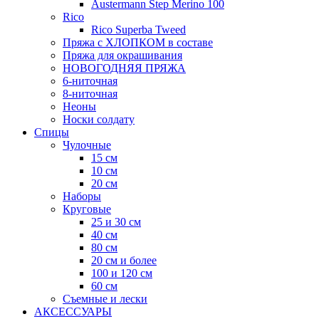
Austermann Step Merino 100
Rico
Rico Superba Tweed
Пряжа с ХЛОПКОМ в составе
Пряжа для окрашивания
НОВОГОДНЯЯ ПРЯЖА
6-ниточная
8-ниточная
Неоны
Носки солдату
Спицы
Чулочные
15 см
10 см
20 см
Наборы
Круговые
25 и 30 см
40 см
80 см
20 см и более
100 и 120 см
60 см
Съемные и лески
АКСЕССУАРЫ