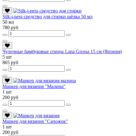
Silk-i-ness средство для стирки шёлка 50 мл
50 мл
780 руб
Чулочные бамбуковые спицы Lana Grossa 15 см (Япония)
5 шт
865 руб
Маркер для вязания "Малина"
1 шт
200 руб
Маркер для вязания "Сапожок"
1 шт
200 руб