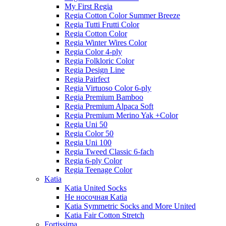
My First Regia
Regia Cotton Color Summer Breeze
Regia Tutti Frutti Color
Regia Cotton Color
Regia Winter Wires Color
Regia Color 4-ply
Regia Folkloric Color
Regia Design Line
Regia Pairfect
Regia Virtuoso Color 6-ply
Regia Premium Bamboo
Regia Premium Alpaca Soft
Regia Premium Merino Yak +Color
Regia Uni 50
Regia Color 50
Regia Uni 100
Regia Tweed Classic 6-fach
Regia 6-ply Color
Regia Teenage Color
Katia
Katia United Socks
Не носочная Katia
Katia Symmetric Socks and More United
Katia Fair Cotton Stretch
Fortissima