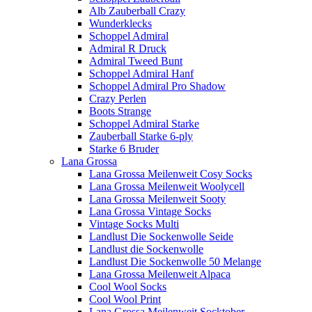
Alb Zauberball Crazy
Wunderklecks
Schoppel Admiral
Admiral R Druck
Admiral Tweed Bunt
Schoppel Admiral Hanf
Schoppel Admiral Pro Shadow
Crazy Perlen
Boots Strange
Schoppel Admiral Starke
Zauberball Starke 6-ply
Starke 6 Bruder
Lana Grossa
Lana Grossa Meilenweit Cosy Socks
Lana Grossa Meilenweit Woolycell
Lana Grossa Meilenweit Sooty
Lana Grossa Vintage Socks
Vintage Socks Multi
Landlust Die Sockenwolle Seide
Landlust die Sockenwolle
Landlust Die Sockenwolle 50 Melange
Lana Grossa Meilenweit Alpaca
Cool Wool Socks
Cool Wool Print
Lana Grossa Meilenweit Socktober