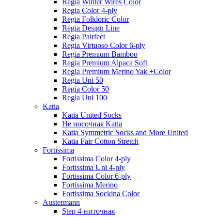
Regia Winter Wires Color
Regia Color 4-ply
Regia Folkloric Color
Regia Design Line
Regia Pairfect
Regia Virtuoso Color 6-ply
Regia Premium Bamboo
Regia Premium Alpaca Soft
Regia Premium Merino Yak +Color
Regia Uni 50
Regia Color 50
Regia Uni 100
Katia
Katia United Socks
Не носочная Katia
Katia Symmetric Socks and More United
Katia Fair Cotton Stretch
Fortissima
Fortissima Color 4-ply
Fortissima Uni 4-ply
Fortissima Color 6-ply
Fortissima Merino
Fortissima Sockina Color
Austermann
Step 4-ниточная