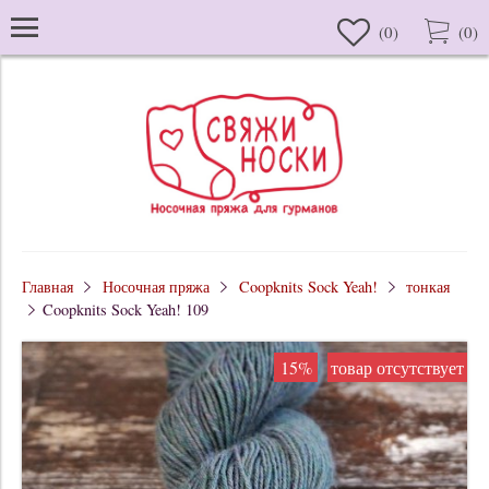
(
0
)
(
0
)
Главная
Носочная пряжа
Coopknits Sock Yeah!
тонкая
Coopknits Sock Yeah! 109
15%
товар отсутствует