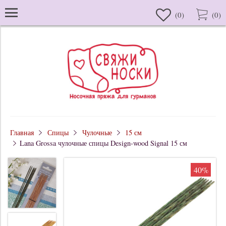
(
0
)
(
0
)
Главная
Спицы
Чулочные
15 см
Lana Grossa чулочные спицы Design-wood Signal 15 см
40%
40%