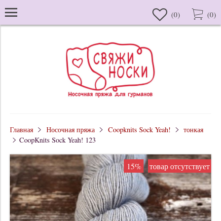
(
0
)
(
0
)
Главная
Носочная пряжа
Coopknits Sock Yeah!
тонкая
CoopKnits Sock Yeah! 123
15%
товар отсутствует