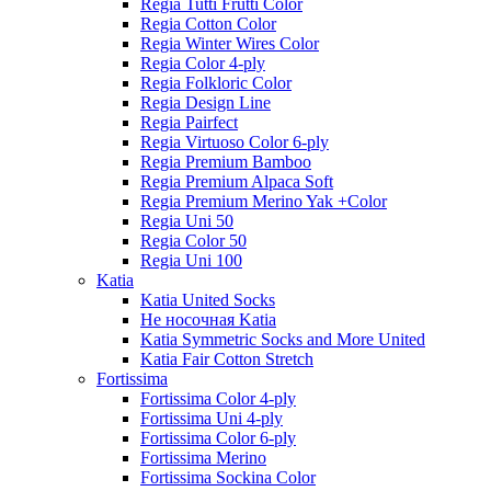
Regia Tutti Frutti Color
Regia Cotton Color
Regia Winter Wires Color
Regia Color 4-ply
Regia Folkloric Color
Regia Design Line
Regia Pairfect
Regia Virtuoso Color 6-ply
Regia Premium Bamboo
Regia Premium Alpaca Soft
Regia Premium Merino Yak +Color
Regia Uni 50
Regia Color 50
Regia Uni 100
Katia
Katia United Socks
Не носочная Katia
Katia Symmetric Socks and More United
Katia Fair Cotton Stretch
Fortissima
Fortissima Color 4-ply
Fortissima Uni 4-ply
Fortissima Color 6-ply
Fortissima Merino
Fortissima Sockina Color