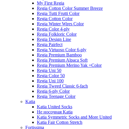
My First Regia
Regia Cotton Color Summer Breeze
Regia Tutti Frutti Color
Regia Cotton Color
Regia Winter Wires Color
Regia Color 4-ply
Regia Folkloric Color
Regia Design Line
Regia Pairfect
Regia Virtuoso Color 6-ply
Regia Premium Bamboo
Regia Premium Alpaca Soft
Regia Premium Merino Yak +Color
Regia Uni 50
Regia Color 50
Regia Uni 100
Regia Tweed Classic 6-fach
Regia 6-ply Color
Regia Teenage Color
Katia
Katia United Socks
Не носочная Katia
Katia Symmetric Socks and More United
Katia Fair Cotton Stretch
Fortissima