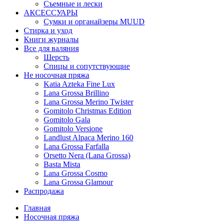
Съемные и лески
АКСЕССУАРЫ
Сумки и органайзеры MUUD
Стирка и уход
Книги журналы
Все для валяния
Шерсть
Спицы и сопутствующие
Не носочная пряжа
Katia Azteka Fine Lux
Lana Grossa Brillino
Lana Grossa Merino Twister
Gomitolo Christmas Edition
Gomitolo Gala
Gomitolo Versione
Landlust Alpaca Merino 160
Lana Grossa Farfalla
Orsetto Nera (Lana Grossa)
Basta Mista
Lana Grossa Cosmo
Lana Grossa Glamour
Распродажа
Главная
Носочная пряжа