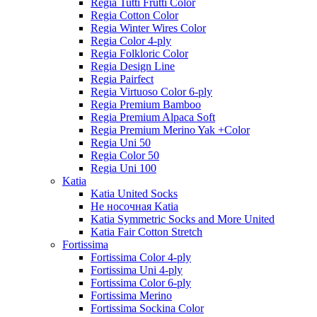
Regia Tutti Frutti Color
Regia Cotton Color
Regia Winter Wires Color
Regia Color 4-ply
Regia Folkloric Color
Regia Design Line
Regia Pairfect
Regia Virtuoso Color 6-ply
Regia Premium Bamboo
Regia Premium Alpaca Soft
Regia Premium Merino Yak +Color
Regia Uni 50
Regia Color 50
Regia Uni 100
Katia
Katia United Socks
Не носочная Katia
Katia Symmetric Socks and More United
Katia Fair Cotton Stretch
Fortissima
Fortissima Color 4-ply
Fortissima Uni 4-ply
Fortissima Color 6-ply
Fortissima Merino
Fortissima Sockina Color