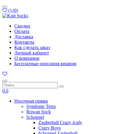
(
)
(
0
)
Скидки
Оплата
Доставка
Контакты
Как сделать заказ
Личный кабинет
О компании
Бесплатные описания вязания
0.0
Носочная пряжа
Symfonie Terra
Rowan Sock
Schoppel
Zauberball Crazy 4-ply
Crazy Boys
Schoppel Zauberball