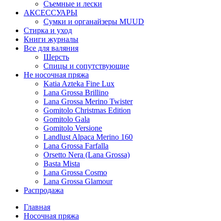
Съемные и лески
АКСЕССУАРЫ
Сумки и органайзеры MUUD
Стирка и уход
Книги журналы
Все для валяния
Шерсть
Спицы и сопутствующие
Не носочная пряжа
Katia Azteka Fine Lux
Lana Grossa Brillino
Lana Grossa Merino Twister
Gomitolo Christmas Edition
Gomitolo Gala
Gomitolo Versione
Landlust Alpaca Merino 160
Lana Grossa Farfalla
Orsetto Nera (Lana Grossa)
Basta Mista
Lana Grossa Cosmo
Lana Grossa Glamour
Распродажа
Главная
Носочная пряжа