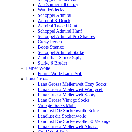
Alb Zauberball Crazy
Wunderklecks
Schoppel Admiral
Admiral R Druck
Admiral Tweed Bunt
Schoppel Admiral Hanf
Schoppel Admiral Pro Shadow
Crazy Perlen
Boots Strange
Schoppel Admiral Starke
Zauberball Starke 6-ply
Starke 6 Bruder
Ferner Wolle
Ferner Wolle Lama Soft
Lana Grossa
Lana Grossa Meilenweit Cosy Socks
Lana Grossa Meilenweit Woolycell
Lana Grossa Meilenweit Sooty
Lana Grossa Vintage Socks
Vintage Socks Multi
Landlust Die Sockenwolle Seide
Landlust die Sockenwolle
Landlust Die Sockenwolle 50 Melange
Lana Grossa Meilenweit Alpaca
Cool Wool Socks