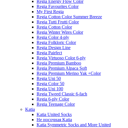
Regia Energy Flow Color
Regia Favourites Color
My First Regia
Regia Cotton Color Summer Breeze
Regia Tutti Frutti Color
Regia Cotton Color
Regia Winter Wires Color
Regia Color 4-ply
Regia Folkloric Color
Regia Design Line
Regia Pairfect
Regia Virtuoso Color 6-ply
Regia Premium Bamboo
Regia Premium Alpaca Soft
Regia Premium Merino Yak +Color
Regia Uni 50
Regia Color 50
Regia Uni 100
Regia Tweed Classic 6-fach
Regia 6-ply Color
Regia Teenage Color
Katia
Katia United Socks
Не носочная Katia
Katia Symmetric Socks and More United