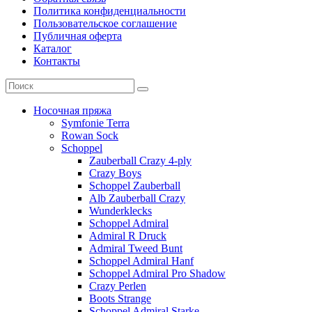
Политика конфиденциальности
Пользовательское соглашение
Публичная оферта
Каталог
Контакты
Носочная пряжа
Symfonie Terra
Rowan Sock
Schoppel
Zauberball Crazy 4-ply
Crazy Boys
Schoppel Zauberball
Alb Zauberball Crazy
Wunderklecks
Schoppel Admiral
Admiral R Druck
Admiral Tweed Bunt
Schoppel Admiral Hanf
Schoppel Admiral Pro Shadow
Crazy Perlen
Boots Strange
Schoppel Admiral Starke