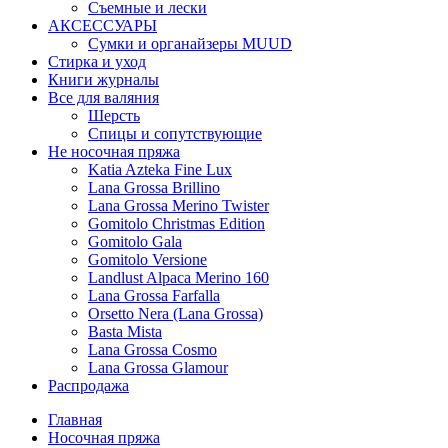
Съемные и лески
АКСЕССУАРЫ
Сумки и органайзеры MUUD
Стирка и уход
Книги журналы
Все для валяния
Шерсть
Спицы и сопутствующие
Не носочная пряжа
Katia Azteka Fine Lux
Lana Grossa Brillino
Lana Grossa Merino Twister
Gomitolo Christmas Edition
Gomitolo Gala
Gomitolo Versione
Landlust Alpaca Merino 160
Lana Grossa Farfalla
Orsetto Nera (Lana Grossa)
Basta Mista
Lana Grossa Cosmo
Lana Grossa Glamour
Распродажа
Главная
Носочная пряжа