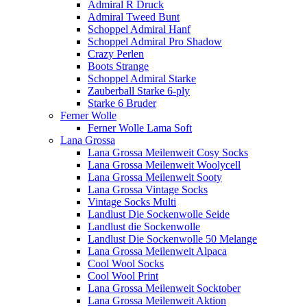
Admiral R Druck
Admiral Tweed Bunt
Schoppel Admiral Hanf
Schoppel Admiral Pro Shadow
Crazy Perlen
Boots Strange
Schoppel Admiral Starke
Zauberball Starke 6-ply
Starke 6 Bruder
Ferner Wolle
Ferner Wolle Lama Soft
Lana Grossa
Lana Grossa Meilenweit Cosy Socks
Lana Grossa Meilenweit Woolycell
Lana Grossa Meilenweit Sooty
Lana Grossa Vintage Socks
Vintage Socks Multi
Landlust Die Sockenwolle Seide
Landlust die Sockenwolle
Landlust Die Sockenwolle 50 Melange
Lana Grossa Meilenweit Alpaca
Cool Wool Socks
Cool Wool Print
Lana Grossa Meilenweit Socktober
Lana Grossa Meilenweit Aktion