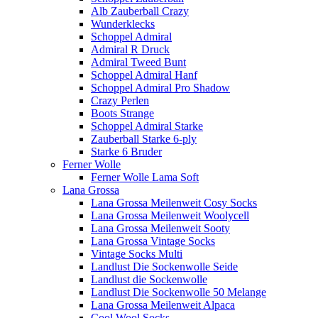
Alb Zauberball Crazy
Wunderklecks
Schoppel Admiral
Admiral R Druck
Admiral Tweed Bunt
Schoppel Admiral Hanf
Schoppel Admiral Pro Shadow
Crazy Perlen
Boots Strange
Schoppel Admiral Starke
Zauberball Starke 6-ply
Starke 6 Bruder
Ferner Wolle
Ferner Wolle Lama Soft
Lana Grossa
Lana Grossa Meilenweit Cosy Socks
Lana Grossa Meilenweit Woolycell
Lana Grossa Meilenweit Sooty
Lana Grossa Vintage Socks
Vintage Socks Multi
Landlust Die Sockenwolle Seide
Landlust die Sockenwolle
Landlust Die Sockenwolle 50 Melange
Lana Grossa Meilenweit Alpaca
Cool Wool Socks