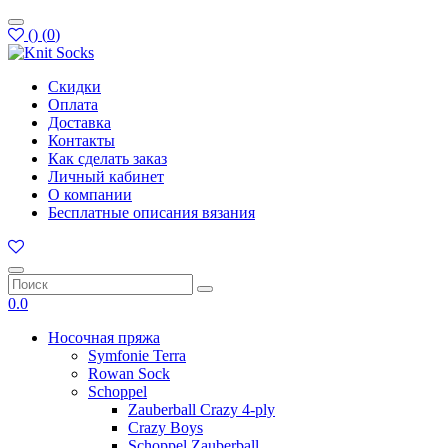
(
)
(
0
)
Скидки
Оплата
Доставка
Контакты
Как сделать заказ
Личный кабинет
О компании
Бесплатные описания вязания
0.0
Носочная пряжа
Symfonie Terra
Rowan Sock
Schoppel
Zauberball Crazy 4-ply
Crazy Boys
Schoppel Zauberball