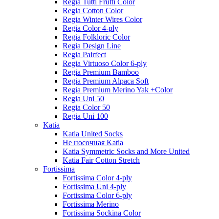
Regia Tutti Frutti Color
Regia Cotton Color
Regia Winter Wires Color
Regia Color 4-ply
Regia Folkloric Color
Regia Design Line
Regia Pairfect
Regia Virtuoso Color 6-ply
Regia Premium Bamboo
Regia Premium Alpaca Soft
Regia Premium Merino Yak +Color
Regia Uni 50
Regia Color 50
Regia Uni 100
Katia
Katia United Socks
Не носочная Katia
Katia Symmetric Socks and More United
Katia Fair Cotton Stretch
Fortissima
Fortissima Color 4-ply
Fortissima Uni 4-ply
Fortissima Color 6-ply
Fortissima Merino
Fortissima Sockina Color