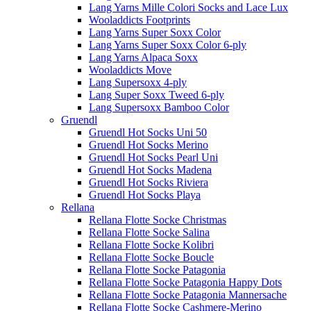
Lang Yarns Mille Colori Socks and Lace Lux
Wooladdicts Footprints
Lang Yarns Super Soxx Color
Lang Yarns Super Soxx Color 6-ply
Lang Yarns Alpaca Soxx
Wooladdicts Move
Lang Supersoxx 4-ply
Lang Super Soxx Tweed 6-ply
Lang Supersoxx Bamboo Color
Gruendl
Gruendl Hot Socks Uni 50
Gruendl Hot Socks Merino
Gruendl Hot Socks Pearl Uni
Gruendl Hot Socks Madena
Gruendl Hot Socks Riviera
Gruendl Hot Socks Playa
Rellana
Rellana Flotte Socke Christmas
Rellana Flotte Socke Salina
Rellana Flotte Socke Kolibri
Rellana Flotte Socke Boucle
Rellana Flotte Socke Patagonia
Rellana Flotte Socke Patagonia Happy Dots
Rellana Flotte Socke Patagonia Mannersache
Rellana Flotte Socke Cashmere-Merino