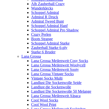
Alb Zauberball Crazy
Wunderklecks
Schoppel Admiral
Admiral R Druck
Admiral Tweed Bunt
Schoppel Admiral Hanf
Schoppel Admiral Pro Shadow
Crazy Perlen
Boots Strange
Schoppel Admiral Starke
Zauberball Starke 6-ply
Starke 6 Bruder
Lana Grossa
Lana Grossa Meilenweit Cosy Socks
Lana Grossa Meilenweit Woolycell
Lana Grossa Meilenweit Sooty
Lana Grossa Vintage Socks
Vintage Socks Multi
Landlust Die Sockenwolle Seide
Landlust die Sockenwolle
Landlust Die Sockenwolle 50 Melange
Lana Grossa Meilenweit Alpaca
Cool Wool Socks
Cool Wool Print
Lana Grossa Meilenweit Socktober