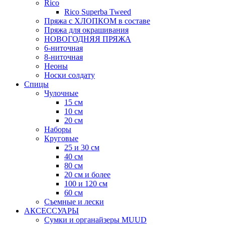
Rico
Rico Superba Tweed
Пряжа с ХЛОПКОМ в составе
Пряжа для окрашивания
НОВОГОДНЯЯ ПРЯЖА
6-ниточная
8-ниточная
Неоны
Носки солдату
Спицы
Чулочные
15 см
10 см
20 см
Наборы
Круговые
25 и 30 см
40 см
80 см
20 см и более
100 и 120 см
60 см
Съемные и лески
АКСЕССУАРЫ
Сумки и органайзеры MUUD