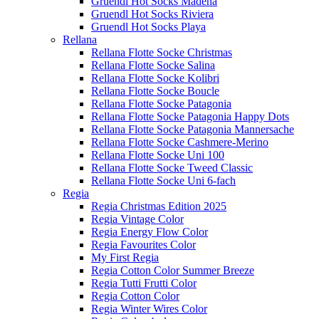
Gruendl Hot Socks Madena
Gruendl Hot Socks Riviera
Gruendl Hot Socks Playa
Rellana
Rellana Flotte Socke Christmas
Rellana Flotte Socke Salina
Rellana Flotte Socke Kolibri
Rellana Flotte Socke Boucle
Rellana Flotte Socke Patagonia
Rellana Flotte Socke Patagonia Happy Dots
Rellana Flotte Socke Patagonia Mannersache
Rellana Flotte Socke Cashmere-Merino
Rellana Flotte Socke Uni 100
Rellana Flotte Socke Tweed Classic
Rellana Flotte Socke Uni 6-fach
Regia
Regia Christmas Edition 2025
Regia Vintage Color
Regia Energy Flow Color
Regia Favourites Color
My First Regia
Regia Cotton Color Summer Breeze
Regia Tutti Frutti Color
Regia Cotton Color
Regia Winter Wires Color