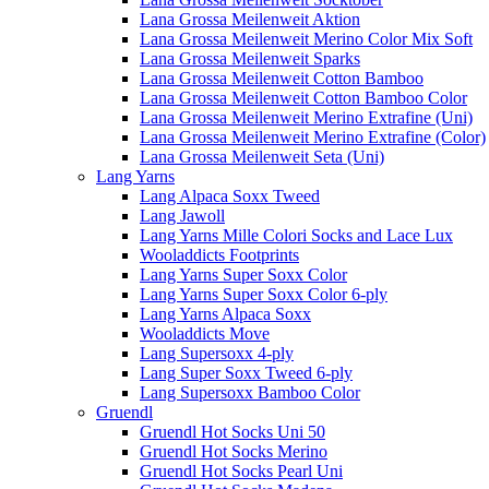
Lana Grossa Meilenweit Aktion
Lana Grossa Meilenweit Merino Color Mix Soft
Lana Grossa Meilenweit Sparks
Lana Grossa Meilenweit Cotton Bamboo
Lana Grossa Meilenweit Cotton Bamboo Color
Lana Grossa Meilenweit Merino Extrafine (Uni)
Lana Grossa Meilenweit Merino Extrafine (Color)
Lana Grossa Meilenweit Seta (Uni)
Lang Yarns
Lang Alpaca Soxx Tweed
Lang Jawoll
Lang Yarns Mille Colori Socks and Lace Lux
Wooladdicts Footprints
Lang Yarns Super Soxx Color
Lang Yarns Super Soxx Color 6-ply
Lang Yarns Alpaca Soxx
Wooladdicts Move
Lang Supersoxx 4-ply
Lang Super Soxx Tweed 6-ply
Lang Supersoxx Bamboo Color
Gruendl
Gruendl Hot Socks Uni 50
Gruendl Hot Socks Merino
Gruendl Hot Socks Pearl Uni