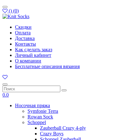
(
)
(
0
)
Скидки
Оплата
Доставка
Контакты
Как сделать заказ
Личный кабинет
О компании
Бесплатные описания вязания
0.0
Носочная пряжа
Symfonie Terra
Rowan Sock
Schoppel
Zauberball Crazy 4-ply
Crazy Boys
Schoppel Zauberball