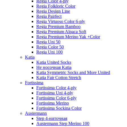
Regia Color 4-ply
Regia Folkloric Color
Regia Design Line
Regia Pairfect
Regia Virtuoso Color 6-ply
Regia Premium Bamboo
Regia Premium Alpaca Soft
Regia Premium Merino Yak +Color
Regia Uni 50
Regia Color 50
Regia Uni 100
Katia
Katia United Socks
Не носочная Katia
Katia Symmetric Socks and More United
Katia Fair Cotton Stretch
Fortissima
Fortissima Color 4-ply
Fortissima Uni 4-ply
Fortissima Color 6-ply
Fortissima Merino
Fortissima Sockina Color
Austermann
Step 4-ниточная
Austermann Step Merino 100