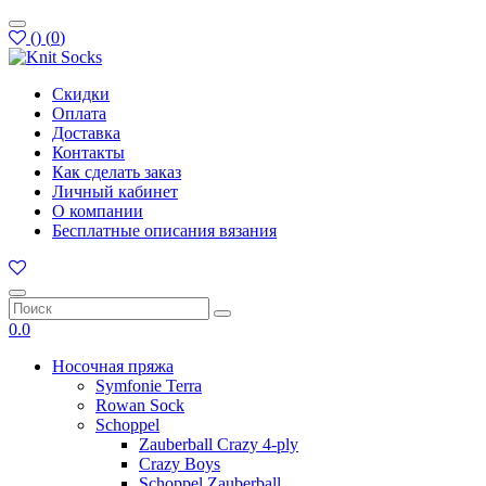
(
)
(
0
)
Скидки
Оплата
Доставка
Контакты
Как сделать заказ
Личный кабинет
О компании
Бесплатные описания вязания
0.0
Носочная пряжа
Symfonie Terra
Rowan Sock
Schoppel
Zauberball Crazy 4-ply
Crazy Boys
Schoppel Zauberball