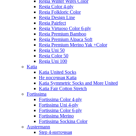
Regia Winter Wires Color
Regia Color 4-ply
Regia Folkloric Color
Regia Design Line
Regia Pairfect
Regia Virtuoso Color 6-ply
Regia Premium Bamboo
Regia Premium Alpaca Soft
Regia Premium Merino Yak +Color
Regia Uni 50
Regia Color 50
Regia Uni 100
Katia
Katia United Socks
Не носочная Katia
Katia Symmetric Socks and More United
Katia Fair Cotton Stretch
Fortissima
Fortissima Color 4-ply
Fortissima Uni 4-ply
Fortissima Color 6-ply
Fortissima Merino
Fortissima Sockina Color
Austermann
Step 4-ниточная