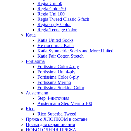
Regia Uni 50
Regia Color 50
Regia Uni 100
Regia Tweed Classic 6-fach
Regia 6-ply Color
Regia Teenage Color
Katia
Katia United Socks
Не носочная Katia
Katia Symmetric Socks and More United
Katia Fair Cotton Stretch
Fortissima
Fortissima Color 4-ply
Fortissima Uni 4-ply
Fortissima Color 6-ply
Fortissima Merino
Fortissima Sockina Color
Austermann
Step 4-ниточная
Austermann Step Merino 100
Rico
Rico Superba Tweed
Пряжа с ХЛОПКОМ в составе
Пряжа для окрашивания
НОВОГОДНЯЯ ПРЯЖА