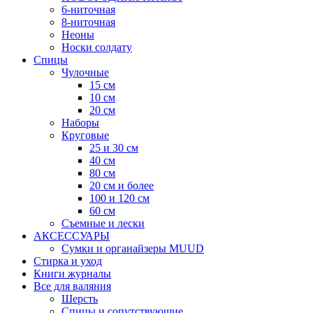
6-ниточная
8-ниточная
Неоны
Носки солдату
Спицы
Чулочные
15 см
10 см
20 см
Наборы
Круговые
25 и 30 см
40 см
80 см
20 см и более
100 и 120 см
60 см
Съемные и лески
АКСЕССУАРЫ
Сумки и органайзеры MUUD
Стирка и уход
Книги журналы
Все для валяния
Шерсть
Спицы и сопутствующие