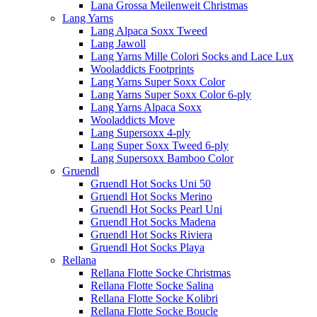
Lana Grossa Meilenweit Christmas
Lang Yarns
Lang Alpaca Soxx Tweed
Lang Jawoll
Lang Yarns Mille Colori Socks and Lace Lux
Wooladdicts Footprints
Lang Yarns Super Soxx Color
Lang Yarns Super Soxx Color 6-ply
Lang Yarns Alpaca Soxx
Wooladdicts Move
Lang Supersoxx 4-ply
Lang Super Soxx Tweed 6-ply
Lang Supersoxx Bamboo Color
Gruendl
Gruendl Hot Socks Uni 50
Gruendl Hot Socks Merino
Gruendl Hot Socks Pearl Uni
Gruendl Hot Socks Madena
Gruendl Hot Socks Riviera
Gruendl Hot Socks Playa
Rellana
Rellana Flotte Socke Christmas
Rellana Flotte Socke Salina
Rellana Flotte Socke Kolibri
Rellana Flotte Socke Boucle