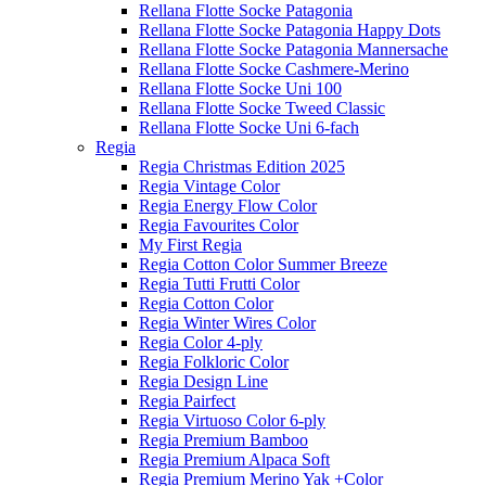
Rellana Flotte Socke Patagonia
Rellana Flotte Socke Patagonia Happy Dots
Rellana Flotte Socke Patagonia Mannersache
Rellana Flotte Socke Cashmere-Merino
Rellana Flotte Socke Uni 100
Rellana Flotte Socke Tweed Classic
Rellana Flotte Socke Uni 6-fach
Regia
Regia Christmas Edition 2025
Regia Vintage Color
Regia Energy Flow Color
Regia Favourites Color
My First Regia
Regia Cotton Color Summer Breeze
Regia Tutti Frutti Color
Regia Cotton Color
Regia Winter Wires Color
Regia Color 4-ply
Regia Folkloric Color
Regia Design Line
Regia Pairfect
Regia Virtuoso Color 6-ply
Regia Premium Bamboo
Regia Premium Alpaca Soft
Regia Premium Merino Yak +Color