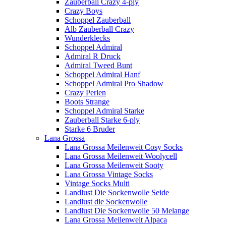
Zauberball Crazy 4-ply
Crazy Boys
Schoppel Zauberball
Alb Zauberball Crazy
Wunderklecks
Schoppel Admiral
Admiral R Druck
Admiral Tweed Bunt
Schoppel Admiral Hanf
Schoppel Admiral Pro Shadow
Crazy Perlen
Boots Strange
Schoppel Admiral Starke
Zauberball Starke 6-ply
Starke 6 Bruder
Lana Grossa
Lana Grossa Meilenweit Cosy Socks
Lana Grossa Meilenweit Woolycell
Lana Grossa Meilenweit Sooty
Lana Grossa Vintage Socks
Vintage Socks Multi
Landlust Die Sockenwolle Seide
Landlust die Sockenwolle
Landlust Die Sockenwolle 50 Melange
Lana Grossa Meilenweit Alpaca