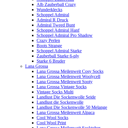
Alb Zauberball Crazy
Wunderklecks
Schoppel Admiral
Admiral R Druck
Admiral Tweed Bunt
Schoppel Admiral Hanf
Schoppel Admiral Pro Shadow
Crazy Perlen
Boots Strange
Schoppel Admiral Starke
Zauberball Starke 6-ply
Starke 6 Bruder
Lana Grossa
Lana Grossa Meilenweit Cosy Socks
Lana Grossa Meilenweit Woolycell
Lana Grossa Meilenweit Sooty
Lana Grossa Vintage Socks
Vintage Socks Multi
Landlust Die Sockenwolle Seide
Landlust die Sockenwolle
Landlust Die Sockenwolle 50 Melange
Lana Grossa Meilenweit Alpaca
Cool Wool Socks
Cool Wool Print
Lana Grossa Meilenweit Socktober