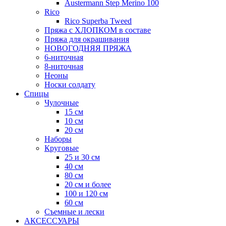
Austermann Step Merino 100
Rico
Rico Superba Tweed
Пряжа с ХЛОПКОМ в составе
Пряжа для окрашивания
НОВОГОДНЯЯ ПРЯЖА
6-ниточная
8-ниточная
Неоны
Носки солдату
Спицы
Чулочные
15 см
10 см
20 см
Наборы
Круговые
25 и 30 см
40 см
80 см
20 см и более
100 и 120 см
60 см
Съемные и лески
АКСЕССУАРЫ