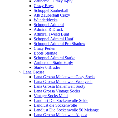
Zauberball Crazy 4-ply
Crazy Boys
Schoppel Zauberball
Alb Zauberball Crazy
Wunderklecks
Schoppel Admiral
Admiral R Druck
Admiral Tweed Bunt
Schoppel Admiral Hanf
Schoppel Admiral Pro Shadow
Crazy Perlen
Boots Strange
Schoppel Admiral Starke
Zauberball Starke 6-ply
Starke 6 Bruder
Lana Grossa
Lana Grossa Meilenweit Cosy Socks
Lana Grossa Meilenweit Woolycell
Lana Grossa Meilenweit Sooty
Lana Grossa Vintage Socks
Vintage Socks Multi
Landlust Die Sockenwolle Seide
Landlust die Sockenwolle
Landlust Die Sockenwolle 50 Melange
Lana Grossa Meilenweit Alpaca