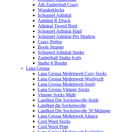
Alb Zauberball Crazy
Wunderklecks
Schoppel Admiral
Admiral R Druck
Admiral Tweed Bunt
Schoppel Admiral Hanf
Schoppel Admiral Pro Shadow
Crazy Perlen
Boots Strange
Schoppel Admiral Starke
Zauberball Starke 6-ply
Starke 6 Bruder
Lana Grossa
Lana Grossa Meilenweit Cosy Socks
Lana Grossa Meilenweit Woolycell
Lana Grossa Meilenweit Sooty
Lana Grossa Vintage Socks
Vintage Socks Multi
Landlust Die Sockenwolle Seide
Landlust die Sockenwolle
Landlust Die Sockenwolle 50 Melange
Lana Grossa Meilenweit Alpaca
Cool Wool Socks
Cool Wool Print
Lana Grossa Meilenweit Socktober