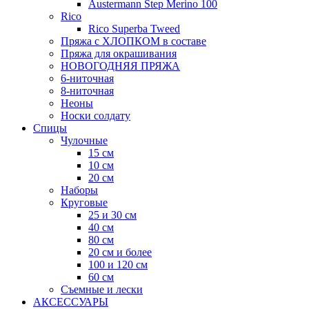
Austermann Step Merino 100
Rico
Rico Superba Tweed
Пряжа с ХЛОПКОМ в составе
Пряжа для окрашивания
НОВОГОДНЯЯ ПРЯЖА
6-ниточная
8-ниточная
Неоны
Носки солдату
Спицы
Чулочные
15 см
10 см
20 см
Наборы
Круговые
25 и 30 см
40 см
80 см
20 см и более
100 и 120 см
60 см
Съемные и лески
АКСЕССУАРЫ