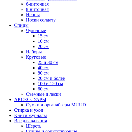
6-ниточная
8-ниточная
Неоны
Носки солдату
Спицы
Чулочные
15 см
10 см
20 см
Наборы
Круговые
25 и 30 см
40 см
80 см
20 см и более
100 и 120 см
60 см
Съемные и лески
АКСЕССУАРЫ
Сумки и органайзеры MUUD
Стирка и уход
Книги журналы
Все для валяния
Шерсть
Спицы и сопутствующие