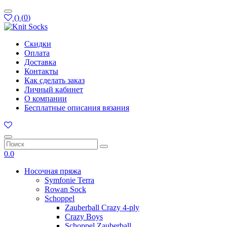
(
)
(
0
)
Скидки
Оплата
Доставка
Контакты
Как сделать заказ
Личный кабинет
О компании
Бесплатные описания вязания
0.0
Носочная пряжа
Symfonie Terra
Rowan Sock
Schoppel
Zauberball Crazy 4-ply
Crazy Boys
Schoppel Zauberball