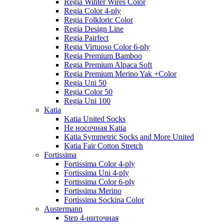
Regia Winter Wires Color
Regia Color 4-ply
Regia Folkloric Color
Regia Design Line
Regia Pairfect
Regia Virtuoso Color 6-ply
Regia Premium Bamboo
Regia Premium Alpaca Soft
Regia Premium Merino Yak +Color
Regia Uni 50
Regia Color 50
Regia Uni 100
Katia
Katia United Socks
Не носочная Katia
Katia Symmetric Socks and More United
Katia Fair Cotton Stretch
Fortissima
Fortissima Color 4-ply
Fortissima Uni 4-ply
Fortissima Color 6-ply
Fortissima Merino
Fortissima Sockina Color
Austermann
Step 4-ниточная