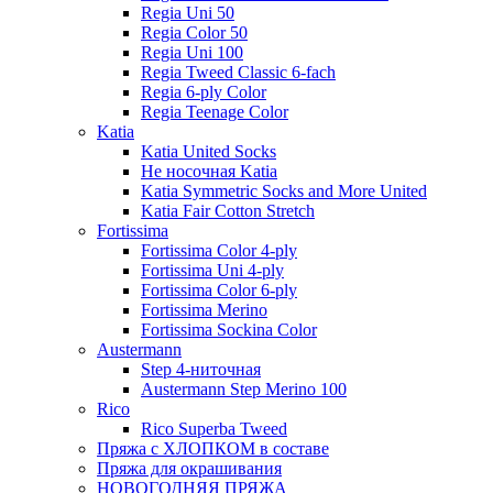
Regia Uni 50
Regia Color 50
Regia Uni 100
Regia Tweed Classic 6-fach
Regia 6-ply Color
Regia Teenage Color
Katia
Katia United Socks
Не носочная Katia
Katia Symmetric Socks and More United
Katia Fair Cotton Stretch
Fortissima
Fortissima Color 4-ply
Fortissima Uni 4-ply
Fortissima Color 6-ply
Fortissima Merino
Fortissima Sockina Color
Austermann
Step 4-ниточная
Austermann Step Merino 100
Rico
Rico Superba Tweed
Пряжа с ХЛОПКОМ в составе
Пряжа для окрашивания
НОВОГОДНЯЯ ПРЯЖА