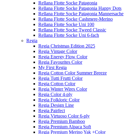
Rellana Flotte Socke Patagonia
Rellana Flotte Socke Patagonia Happy Dots
Rellana Flotte Socke Patagonia Mannersache
Rellana Flotte Socke Cashmere-Merino
Rellana Flotte Socke Uni 100
Rellana Flotte Socke Tweed Classic
Rellana Flotte Socke Uni 6-fach
Regia
Regia Christmas Edition 2025
Regia Vintage Color
Regia Energy Flow Color
Regia Favourites Color
My First Regia
Regia Cotton Color Summer Breeze
Regia Tutti Frutti Color
Regia Cotton Color
Regia Winter Wires Color
Regia Color 4-ply
Regia Folkloric Color
Regia Design Line
Regia Pairfect
Regia Virtuoso Color 6-ply
Regia Premium Bamboo
Regia Premium Alpaca Soft
Regia Premium Merino Yak +Color