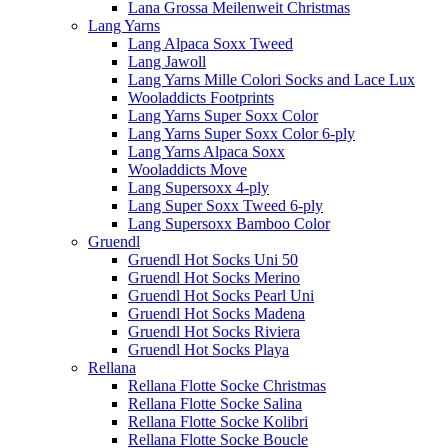
Lana Grossa Meilenweit Christmas
Lang Yarns
Lang Alpaca Soxx Tweed
Lang Jawoll
Lang Yarns Mille Colori Socks and Lace Lux
Wooladdicts Footprints
Lang Yarns Super Soxx Color
Lang Yarns Super Soxx Color 6-ply
Lang Yarns Alpaca Soxx
Wooladdicts Move
Lang Supersoxx 4-ply
Lang Super Soxx Tweed 6-ply
Lang Supersoxx Bamboo Color
Gruendl
Gruendl Hot Socks Uni 50
Gruendl Hot Socks Merino
Gruendl Hot Socks Pearl Uni
Gruendl Hot Socks Madena
Gruendl Hot Socks Riviera
Gruendl Hot Socks Playa
Rellana
Rellana Flotte Socke Christmas
Rellana Flotte Socke Salina
Rellana Flotte Socke Kolibri
Rellana Flotte Socke Boucle