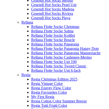
Gruendl Hot Socks Merino
Gruendl Hot Socks Pearl Uni
Gruendl Hot Socks Madena
Gruendl Hot Socks Riviera
Gruendl Hot Socks Playa
Rellana
Rellana Flotte Socke Christmas
Rellana Flotte Socke Salina
Rellana Flotte Socke Kolibri
Rellana Flotte Socke Boucle
Rellana Flotte Socke Patagonia
Rellana Flotte Socke Patagonia Happy Dots
Rellana Flotte Socke Patagonia Mannersache
Rellana Flotte Socke Cashmere-Merino
Rellana Flotte Socke Uni 100
Rellana Flotte Socke Tweed Classic
Rellana Flotte Socke Uni 6-fach
Regia
Regia Christmas Edition 2025
Regia Vintage Color
Regia Energy Flow Color
Regia Favourites Color
My First Regia
Regia Cotton Color Summer Breeze
Regia Tutti Frutti Color