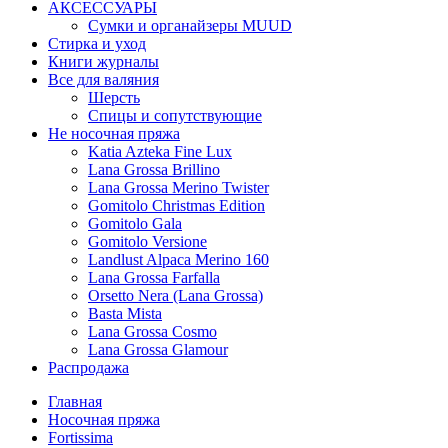
АКСЕССУАРЫ
Сумки и органайзеры MUUD
Стирка и уход
Книги журналы
Все для валяния
Шерсть
Спицы и сопутствующие
Не носочная пряжа
Katia Azteka Fine Lux
Lana Grossa Brillino
Lana Grossa Merino Twister
Gomitolo Christmas Edition
Gomitolo Gala
Gomitolo Versione
Landlust Alpaca Merino 160
Lana Grossa Farfalla
Orsetto Nera (Lana Grossa)
Basta Mista
Lana Grossa Cosmo
Lana Grossa Glamour
Распродажа
Главная
Носочная пряжа
Fortissima