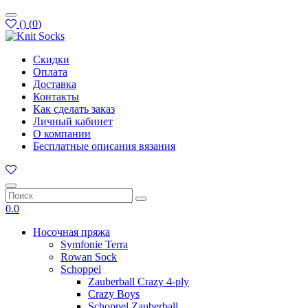
(
)
(
0
)
Скидки
Оплата
Доставка
Контакты
Как сделать заказ
Личный кабинет
О компании
Бесплатные описания вязания
0.0
Носочная пряжа
Symfonie Terra
Rowan Sock
Schoppel
Zauberball Crazy 4-ply
Crazy Boys
Schoppel Zauberball