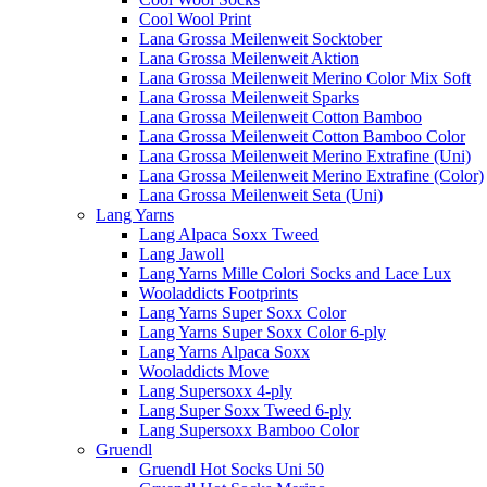
Cool Wool Print
Lana Grossa Meilenweit Socktober
Lana Grossa Meilenweit Aktion
Lana Grossa Meilenweit Merino Color Mix Soft
Lana Grossa Meilenweit Sparks
Lana Grossa Meilenweit Cotton Bamboo
Lana Grossa Meilenweit Cotton Bamboo Color
Lana Grossa Meilenweit Merino Extrafine (Uni)
Lana Grossa Meilenweit Merino Extrafine (Color)
Lana Grossa Meilenweit Seta (Uni)
Lang Yarns
Lang Alpaca Soxx Tweed
Lang Jawoll
Lang Yarns Mille Colori Socks and Lace Lux
Wooladdicts Footprints
Lang Yarns Super Soxx Color
Lang Yarns Super Soxx Color 6-ply
Lang Yarns Alpaca Soxx
Wooladdicts Move
Lang Supersoxx 4-ply
Lang Super Soxx Tweed 6-ply
Lang Supersoxx Bamboo Color
Gruendl
Gruendl Hot Socks Uni 50