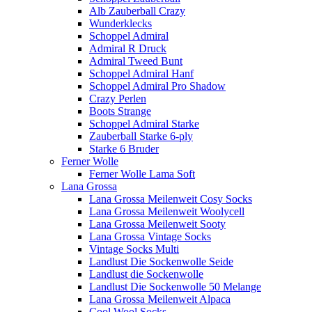
Alb Zauberball Crazy
Wunderklecks
Schoppel Admiral
Admiral R Druck
Admiral Tweed Bunt
Schoppel Admiral Hanf
Schoppel Admiral Pro Shadow
Crazy Perlen
Boots Strange
Schoppel Admiral Starke
Zauberball Starke 6-ply
Starke 6 Bruder
Ferner Wolle
Ferner Wolle Lama Soft
Lana Grossa
Lana Grossa Meilenweit Cosy Socks
Lana Grossa Meilenweit Woolycell
Lana Grossa Meilenweit Sooty
Lana Grossa Vintage Socks
Vintage Socks Multi
Landlust Die Sockenwolle Seide
Landlust die Sockenwolle
Landlust Die Sockenwolle 50 Melange
Lana Grossa Meilenweit Alpaca
Cool Wool Socks