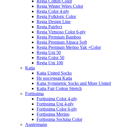
Regia Cotton Color
Regia Winter Wires Color
Regia Color 4-ply
Regia Folkloric Color
Regia Design Line
Regia Pairfect
Regia Virtuoso Color 6-ply
Regia Premium Bamboo
Regia Premium Alpaca Soft
Regia Premium Merino Yak +Color
Regia Uni 50
Regia Color 50
Regia Uni 100
Katia
Katia United Socks
Не носочная Katia
Katia Symmetric Socks and More United
Katia Fair Cotton Stretch
Fortissima
Fortissima Color 4-ply
Fortissima Uni 4-ply
Fortissima Color 6-ply
Fortissima Merino
Fortissima Sockina Color
Austermann