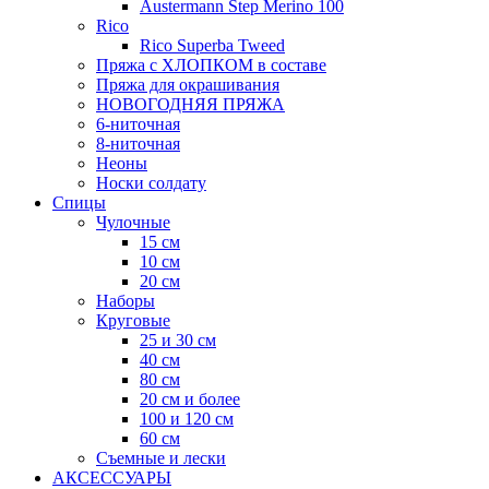
Austermann Step Merino 100
Rico
Rico Superba Tweed
Пряжа с ХЛОПКОМ в составе
Пряжа для окрашивания
НОВОГОДНЯЯ ПРЯЖА
6-ниточная
8-ниточная
Неоны
Носки солдату
Спицы
Чулочные
15 см
10 см
20 см
Наборы
Круговые
25 и 30 см
40 см
80 см
20 см и более
100 и 120 см
60 см
Съемные и лески
АКСЕССУАРЫ