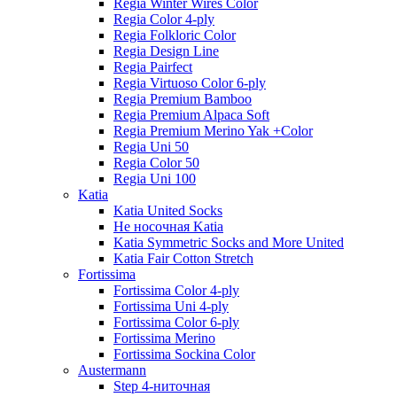
Regia Winter Wires Color
Regia Color 4-ply
Regia Folkloric Color
Regia Design Line
Regia Pairfect
Regia Virtuoso Color 6-ply
Regia Premium Bamboo
Regia Premium Alpaca Soft
Regia Premium Merino Yak +Color
Regia Uni 50
Regia Color 50
Regia Uni 100
Katia
Katia United Socks
Не носочная Katia
Katia Symmetric Socks and More United
Katia Fair Cotton Stretch
Fortissima
Fortissima Color 4-ply
Fortissima Uni 4-ply
Fortissima Color 6-ply
Fortissima Merino
Fortissima Sockina Color
Austermann
Step 4-ниточная