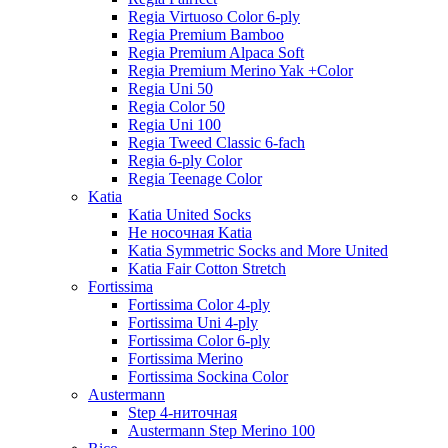
Regia Virtuoso Color 6-ply
Regia Premium Bamboo
Regia Premium Alpaca Soft
Regia Premium Merino Yak +Color
Regia Uni 50
Regia Color 50
Regia Uni 100
Regia Tweed Classic 6-fach
Regia 6-ply Color
Regia Teenage Color
Katia
Katia United Socks
Не носочная Katia
Katia Symmetric Socks and More United
Katia Fair Cotton Stretch
Fortissima
Fortissima Color 4-ply
Fortissima Uni 4-ply
Fortissima Color 6-ply
Fortissima Merino
Fortissima Sockina Color
Austermann
Step 4-ниточная
Austermann Step Merino 100