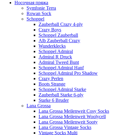
Носочная пряжа
Symfonie Terra
Rowan Sock
Schoppel
Zauberball Crazy 4-ply
Crazy Boys
Schoppel Zauberball
Alb Zauberball Crazy
Wunderklecks
Schoppel Admiral
Admiral R Druck
Admiral Tweed Bunt
Schoppel Admiral Hanf
Schoppel Admiral Pro Shadow
Crazy Perlen
Boots Strange
Schoppel Admiral Starke
Zauberball Starke 6-ply
Starke 6 Bruder
Lana Grossa
Lana Grossa Meilenweit Cosy Socks
Lana Grossa Meilenweit Woolycell
Lana Grossa Meilenweit Sooty
Lana Grossa Vintage Socks
Vintage Socks Multi