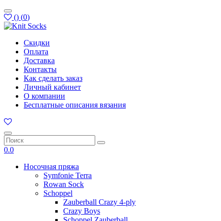
(
)
(
0
)
Скидки
Оплата
Доставка
Контакты
Как сделать заказ
Личный кабинет
О компании
Бесплатные описания вязания
0.0
Носочная пряжа
Symfonie Terra
Rowan Sock
Schoppel
Zauberball Crazy 4-ply
Crazy Boys
Schoppel Zauberball