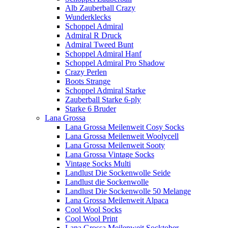
Alb Zauberball Crazy
Wunderklecks
Schoppel Admiral
Admiral R Druck
Admiral Tweed Bunt
Schoppel Admiral Hanf
Schoppel Admiral Pro Shadow
Crazy Perlen
Boots Strange
Schoppel Admiral Starke
Zauberball Starke 6-ply
Starke 6 Bruder
Lana Grossa
Lana Grossa Meilenweit Cosy Socks
Lana Grossa Meilenweit Woolycell
Lana Grossa Meilenweit Sooty
Lana Grossa Vintage Socks
Vintage Socks Multi
Landlust Die Sockenwolle Seide
Landlust die Sockenwolle
Landlust Die Sockenwolle 50 Melange
Lana Grossa Meilenweit Alpaca
Cool Wool Socks
Cool Wool Print
Lana Grossa Meilenweit Socktober