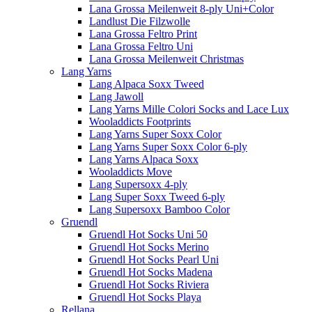
Lana Grossa Meilenweit 8-ply Uni+Color
Landlust Die Filzwolle
Lana Grossa Feltro Print
Lana Grossa Feltro Uni
Lana Grossa Meilenweit Christmas
Lang Yarns
Lang Alpaca Soxx Tweed
Lang Jawoll
Lang Yarns Mille Colori Socks and Lace Lux
Wooladdicts Footprints
Lang Yarns Super Soxx Color
Lang Yarns Super Soxx Color 6-ply
Lang Yarns Alpaca Soxx
Wooladdicts Move
Lang Supersoxx 4-ply
Lang Super Soxx Tweed 6-ply
Lang Supersoxx Bamboo Color
Gruendl
Gruendl Hot Socks Uni 50
Gruendl Hot Socks Merino
Gruendl Hot Socks Pearl Uni
Gruendl Hot Socks Madena
Gruendl Hot Socks Riviera
Gruendl Hot Socks Playa
Rellana